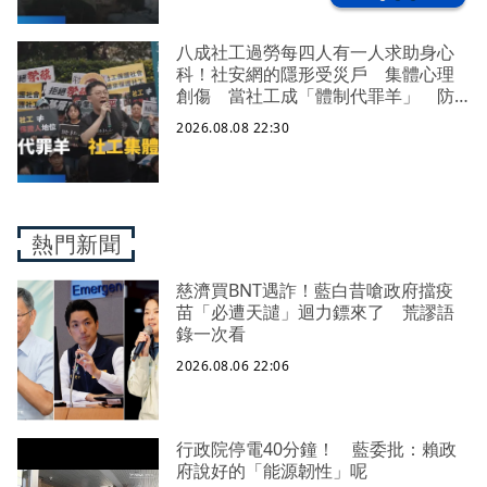
八成社工過勞每四人有一人求助身心
科！社安網的隱形受災戶 集體心理
創傷 當社工成「體制代罪羊」 防
禦性社工不敢多做無奈趨勢？耗竭殆
2026.08.08 22:30
盡下的社安網危機｜社工消失中
熱門新聞
慈濟買BNT遇詐！藍白昔嗆政府擋疫
苗「必遭天譴」迴力鏢來了 荒謬語
錄一次看
2026.08.06 22:06
行政院停電40分鐘！ 藍委批：賴政
府說好的「能源韌性」呢