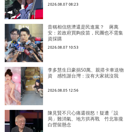
2026.08.07 08:23
昔稱相信慈濟還是民進黨？ 蔣萬
安：若政府買夠疫苗，民團也不需集
資採購
2026.08.07 10:53
李多慧生日豪捐50萬、親搭卡車送物
資 感性謝台灣：沒有大家就沒我
2026.08.05 12:56
陳見賢不只心痛還很怒！疑遭「設
局」難消氣、地方拱再戰 竹北靠攏
白營留懸念