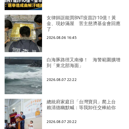
女律師誆能買BNT疫苗詐10億！黃
金、現鈔滿屋 苦主慈濟基金會回應
了
2026.08.06 16:45
白海豚路徑又南修！ 海警範圍擴增
到「東北部海面」
2026.08.07 22:22
總統府家庭日「台灣寶貝」爬上台
賴清德幽默喊：等我卸任交棒給你
2026.08.07 20:22