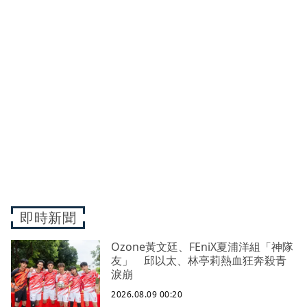
即時新聞
Ozone黃文廷、FEniX夏浦洋組「神隊
友」 邱以太、林亭莉熱血狂奔殺青
淚崩
2026.08.09 00:20