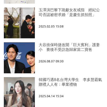
玉澤演巴黎下跪獻女友戒指 經紀公
司否認祕密求婚「是慶生抓拍照」
2025.02.05 15:08
大谷捨保時捷改開「巨大賓利」護妻
小 賽後不受訪急歸家當二寶爸
2026.08.07 09:30
韓國巧遇8名台灣大學生 李多慧霸氣
贈禮人人有：畢業禮物
2025.04.14 15:34