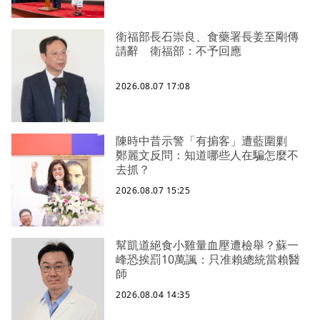
衛福部長石崇良、食藥署長姜至剛傳
請辭 衛福部：不予回應
2026.08.07 17:08
陳時中昔示警「有掮客」遭藍圍剿
鄭麗文反問：知道哪些人在騙怎麼不
去抓？
2026.08.07 15:25
幫凱道絕食小雞量血壓遭檢舉？蘇一
峰恐挨罰10萬諷：只准賴總統當賴醫
師
2026.08.04 14:35