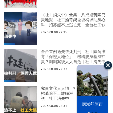
《社工消失中》全集 八成過勞陷究
責地獄 社工淪背鍋垃圾桶求助身心
科 招募趕不上逃亡潮 全台社工缺
口警報 揭薪資回捐黑幕 血汗錢遭
2026.08.08 22:35
剝削
全台首例過失致死判刑 社工陳尚潔
背「保證人地位」 機構脫身基層扛
責？剴剴案後人人自危｜社工消失中
2026.08.08 22:33
究責文化人人怕 社福缺口拉警報
招募追不上離職潮 低薪過勞誰來守
護｜社工消失中
漢光42演習
2026.08.08 22:31