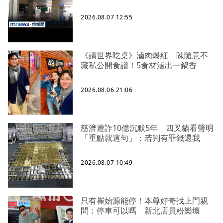
2026.08.07 12:55
《請世界吃桌》滷肉爆紅 陳隨意不
藏私公開食譜！5食材滷出一鍋香
2026.08.06 21:06
慈濟遭詐10億沉默5年 四叉貓看聲明
「重點就這句」：若判有罪錢還我
2026.08.07 10:49
只有崔始源能停！本尊好奇找上門親
問：停車可以嗎 新北店員粉樂壞