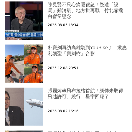
陳見賢不只心痛還很怒！疑遭「設
局」難消氣、地方拱再戰 竹北靠攏
白營留懸念
2026.08.05 18:34
朴寶劍再訪高雄騎到YouBike了 揪惠
利朝聖「寶劍樹」合影
2025.12.08 20:51
張國煒執飛布拉格首航！網傳未取得
飛越許可、繞行 星宇回應了
2026.08.02 16:16