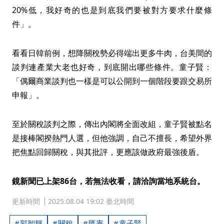
20%低，我好奇的也是到底我們要被對方要求什麼條
件」。
看看日韓前例，想降關稅勢必得端出更多牛肉，台美間的
談判連產業大老也好奇，到底開出哪些條件。童子賢：
「偶爾商業談判也一樣是可以公開到一個階段要跟交易所
申報」。
至於關稅談判之際，傳出內閣將全面改組，童子賢被點名
是接棒閣揆熱門人選，但他強調，自己不擅長，希望外界
把焦點回歸關稅，與其批評，更應該做政府最強後盾。
鏡新聞已上架86台，若無法收看，請洽詢當地系統台。
更新時間
2025.08.04 19:02 臺北時間
郭智輝
關稅
匯率
童子賢