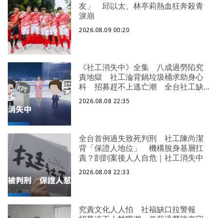
友」 邱以太、林亭莉熱血狂奔殺青
淚崩
2026.08.09 00:20
《社工消失中》全集 八成過勞陷究
責地獄 社工淪背鍋垃圾桶求助身心
科 招募趕不上逃亡潮 全台社工缺
口警報 揭薪資回捐黑幕 血汗錢遭
2026.08.08 22:35
剝削
全台首例過失致死判刑 社工陳尚潔
背「保證人地位」 機構脫身基層扛
責？剴剴案後人人自危｜社工消失中
2026.08.08 22:33
究責文化人人怕 社福缺口拉警報