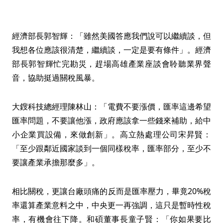
經濟部長郭智輝：「雖然美國答應我們說可以繼續談，但
我想各位應該很清楚，繼續談，一定是要有條件」。經濟
部長郭智輝忙完勘災，趕場高雄產業座談會聆聽業界聲
音，協助挺過關稅風暴。
大鎪科技總經理陳林山：「電費不要漲價，匯率這邊希望
匯率問題，不要讓他漲，政府應該拿一些錢來補助，給中
小企業買設備，來做創新」。高立熱處理公司宋昇賢：
「至少跟鄰近國家談到一個同樣稅率，匯率部分，至少不
要讓產業承擔那麼多」。
相比關稅，更讓台廠頭痛的反而是匯率壓力，畢竟20%稅
率還算產業意料之中，中央更一再強調，這只是暫時性稅
率，有機會往下降。和碩董事長童子賢：「你如果要比