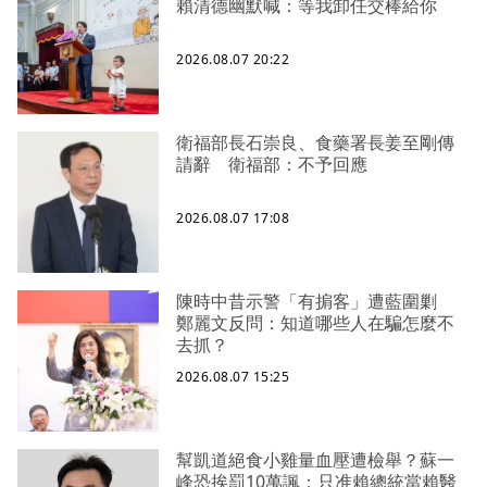
賴清德幽默喊：等我卸任交棒給你
2026.08.07 20:22
衛福部長石崇良、食藥署長姜至剛傳
請辭 衛福部：不予回應
2026.08.07 17:08
陳時中昔示警「有掮客」遭藍圍剿
鄭麗文反問：知道哪些人在騙怎麼不
去抓？
2026.08.07 15:25
幫凱道絕食小雞量血壓遭檢舉？蘇一
峰恐挨罰10萬諷：只准賴總統當賴醫