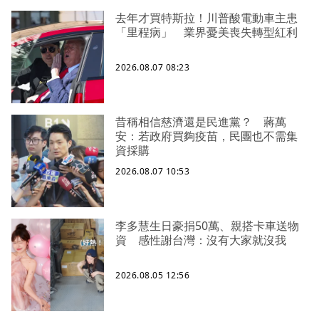
去年才買特斯拉！川普酸電動車主患
「里程病」 業界憂美喪失轉型紅利
2026.08.07 08:23
昔稱相信慈濟還是民進黨？ 蔣萬
安：若政府買夠疫苗，民團也不需集
資採購
2026.08.07 10:53
李多慧生日豪捐50萬、親搭卡車送物
資 感性謝台灣：沒有大家就沒我
2026.08.05 12:56