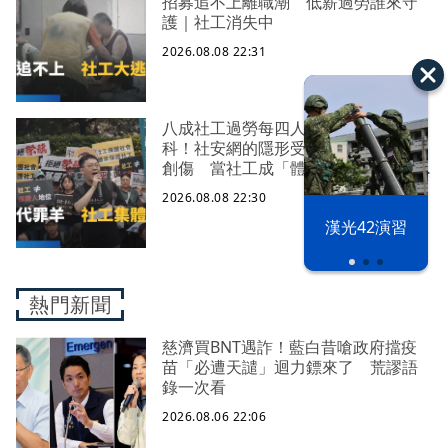
招募追不上離職潮 低薪過勞誰來守
護｜社工消失中
2026.08.08 22:31
八成社工過勞每四人有一人求助身心
科！社安網的隱形受災戶 集體心理
創傷 當社工成「體制代罪羊」 防
禦性社工不敢多做無奈趨勢？耗竭殆
2026.08.08 22:30
盡下的社安網危機｜社工消失中
漢光42演習
熱門新聞
慈濟買BNT遇詐！藍白昔嗆政府擋疫
苗「必遭天譴」迴力鏢來了 荒謬語
錄一次看
2026.08.06 22:06