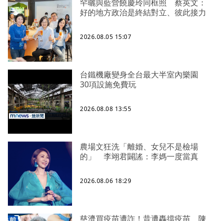
罕曬與藍營饒慶玲同框照 蔡英文：
好的地方政治是終結對立、彼此接力
2026.08.05 15:07
台鐵機廠變身全台最大半室內樂園
30項設施免費玩
2026.08.08 13:55
農場文狂洗「離婚、女兒不是檢場
的」 李翊君闢謠：李媽一度當真
2026.08.06 18:29
慈濟買疫苗遭詐！昔遭轟擋疫苗 陳