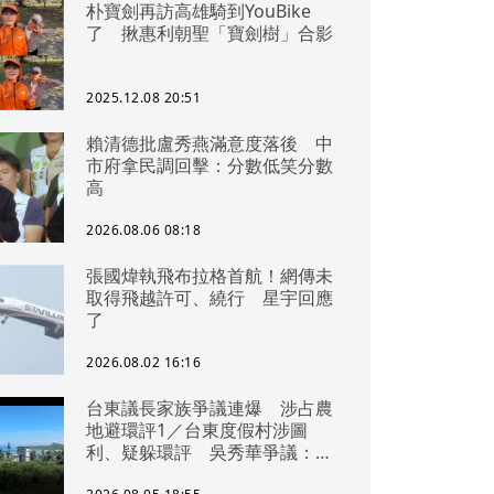
朴寶劍再訪高雄騎到YouBike
了 揪惠利朝聖「寶劍樹」合影
2025.12.08 20:51
賴清德批盧秀燕滿意度落後 中
市府拿民調回擊：分數低笑分數
高
2026.08.06 08:18
張國煒執飛布拉格首航！網傳未
取得飛越許可、繞行 星宇回應
了
2026.08.02 16:16
台東議長家族爭議連爆 涉占農
地避環評1／台東度假村涉圖
利、疑躲環評 吳秀華爭議：概
無參與