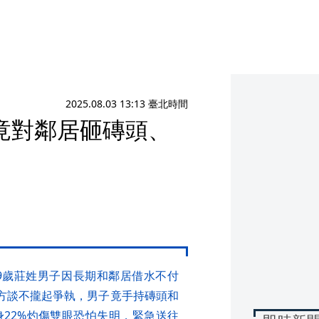
2025.08.03 13:13 臺北時間
竟對鄰居砸磚頭、
9歲莊姓男子因長期和鄰居借水不付
雙方談不攏起爭執，男子竟手持磚頭和
22%灼傷雙眼恐怕失明，緊急送往