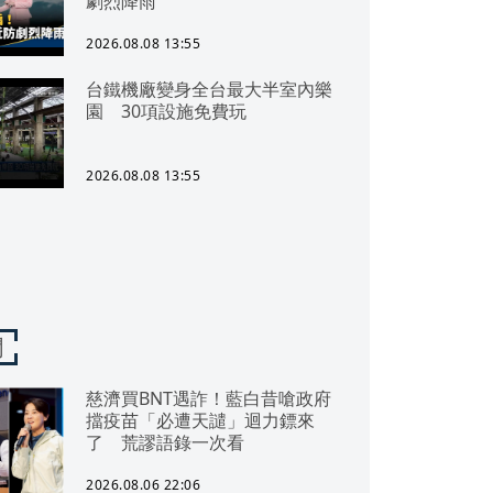
劇烈降雨
2026.08.08 13:55
台鐵機廠變身全台最大半室內樂
園 30項設施免費玩
2026.08.08 13:55
聞
慈濟買BNT遇詐！藍白昔嗆政府
擋疫苗「必遭天譴」迴力鏢來
了 荒謬語錄一次看
2026.08.06 22:06