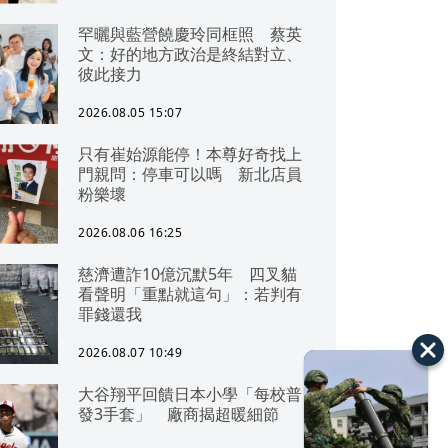
罕曬與藍營饒慶玲同框照 蔡英
文：好的地方政治是終結對立、
彼此接力
2026.08.05 15:07
只有崔始源能停！本尊好奇找上
門親問：停車可以嗎 新北店員
粉樂壞
2026.08.06 16:25
慈濟遭詐10億沉默5年 四叉貓
看聲明「重點就這句」：若判有
罪錢還我
2026.08.07 10:49
大谷翔平回饋日本小學「每校普
發3手套」 廠商揭超暖細節