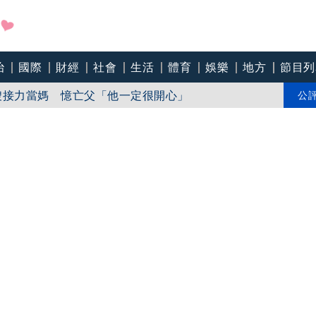
治
國際
財經
社會
生活
體育
娛樂
地方
節目列
傷、航班大亂」3／「白海豚」襲日本釀7傷！ 沖繩
嫂接力當媽 憶亡父「他一定很開心」
公
 驚爆拜登「癌細胞已轉移骨頭」