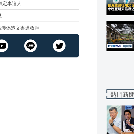
鎖定車追人
見
男涉偽造文書遭收押
熱門新