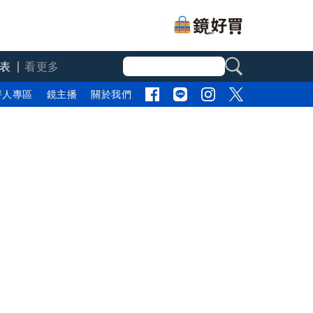
表
看更多
評人專區
鏡主播
關於我們