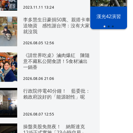
2023.11.11 13:24
漢光42演習
李多慧生日豪捐50萬、親搭卡車
送物資 感性謝台灣：沒有大家
就沒我
2026.08.05 12:56
《請世界吃桌》滷肉爆紅 陳隨
意不藏私公開食譜！5食材滷出
一鍋香
2026.08.06 21:06
行政院停電40分鐘！ 藍委批：
賴政府說好的「能源韌性」呢
2026.08.07 12:55
操盤美股免熬夜！ 納斯達克
12/6正式實施「23小時交易」