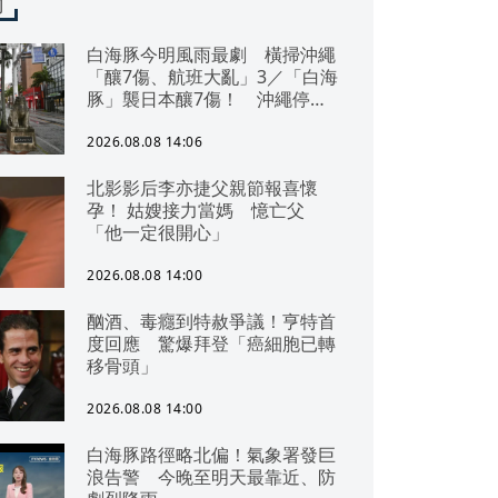
聞
白海豚今明風雨最劇 橫掃沖繩
「釀7傷、航班大亂」3／「白海
豚」襲日本釀7傷！ 沖繩停電
交通亂 鹿兒島建築毀
2026.08.08 14:06
北影影后李亦捷父親節報喜懷
孕！ 姑嫂接力當媽 憶亡父
「他一定很開心」
2026.08.08 14:00
酗酒、毒癮到特赦爭議！亨特首
度回應 驚爆拜登「癌細胞已轉
移骨頭」
2026.08.08 14:00
白海豚路徑略北偏！氣象署發巨
浪告警 今晚至明天最靠近、防