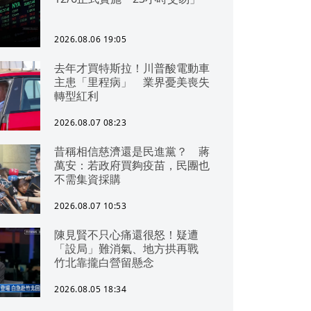
2026.08.06 19:05
去年才買特斯拉！川普酸電動車
主患「里程病」 業界憂美喪失
轉型紅利
2026.08.07 08:23
昔稱相信慈濟還是民進黨？ 蔣
萬安：若政府買夠疫苗，民團也
不需集資採購
2026.08.07 10:53
陳見賢不只心痛還很怒！疑遭
「設局」難消氣、地方拱再戰
竹北靠攏白營留懸念
2026.08.05 18:34