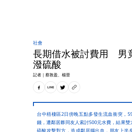
社會
長期借水被討費用 男
潑硫酸
記者
｜
蔡敦盈
、楊晉
台中梧棲區2日傍晚五點多發生流血衝突，5
錢，遭鄰居夥同友人索討500元水費，結果
硫酸攻擊對方，造成鄰居腦出血，朋友上半身