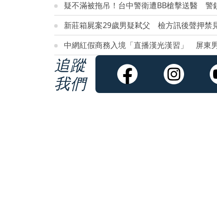
疑不滿被拖吊！台中警衛遭BB槍擊送醫 警
新莊箱屍案29歲男疑弒父 檢方訊後聲押禁
中網紅假商務入境「直播漢光漢習」 屏東
追蹤
我們