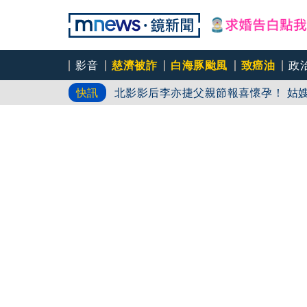
影音
慈濟被詐
白海豚颱風
致癌油
政
白海豚今明風雨最劇 橫掃沖繩「釀7
停電交通亂 鹿兒島建築毀
北影影后李亦捷父親節報喜懷孕！ 姑
快訊
酗酒、毒癮到特赦爭議！亨特首度回應