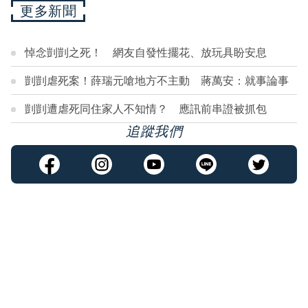
更多新聞
悼念剴剴之死！ 網友自發性擺花、放玩具盼安息
剴剴虐死案！薛瑞元嗆地方不主動 蔣萬安：就事論事
剴剴遭虐死同住家人不知情？ 應訊前串證被抓包
追蹤我們