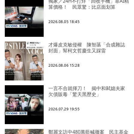
獨家／24H不打烊「回收手機」靠AI精
算價格！ 民眾驚：比店面划算
2026.08.05 18:45
才爆皮克敏侵權 陳智菡「合成雜誌
封面」幫柯文哲慶生又踩雷
2026.08.06 15:28
一言不合就揮刀！ 揭中和弒媳夫家
欠債販毒「驚天黑歷史」
2026.07.29 19:55
鄭麗文訪中480萬藍喊撤案 民主基金