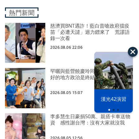
熱門新聞
慈濟買BNT遇詐！藍白昔嗆政府擋疫
苗「必遭天譴」迴力鏢來了 荒謬語
錄一次看
2026.08.06 22:06
罕曬與藍營饒慶玲同框照 蔡英文：
好的地方政治是終結對立、彼此接力
2026.08.05 15:07
漢光42演習
李多慧生日豪捐50萬、親搭卡車送物
資 感性謝台灣：沒有大家就沒我
2026.08.05 12:56