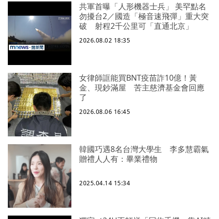
共軍首曝「人形機器士兵」 美罕點名
勿擾台2／國造「極音速飛彈」重大突
破 射程2千公里可「直通北京」
2026.08.02 18:35
女律師誆能買BNT疫苗詐10億！黃
金、現鈔滿屋 苦主慈濟基金會回應
了
2026.08.06 16:45
韓國巧遇8名台灣大學生 李多慧霸氣
贈禮人人有：畢業禮物
2025.04.14 15:34