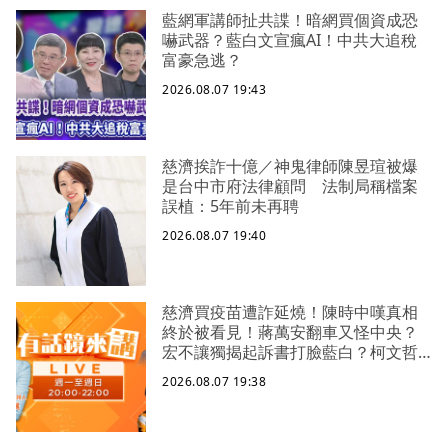
藍網軍講師扯共諜！暗網買個資成恐
嚇武器？藍白文宣瘋AI！中共大追稅
富豪急逃？
2026.08.07 19:43
慈濟挨詐十億／神鬼律師陳昱瑄被爆
是台中市府法律顧問 法制局稱檔案
誤植：5年前未再聘
2026.08.07 19:40
慈濟買疫苗遭詐延燒！陳時中嘆真相
終於被看見！蔣萬安翻車又怪中央？
宏不讓獨揭起訴書打臉藍白？柯文哲
生日嚇一大跳忘記腳傷？虐童案再
2026.08.07 19:38
爆！北市府突襲稽查變套招？