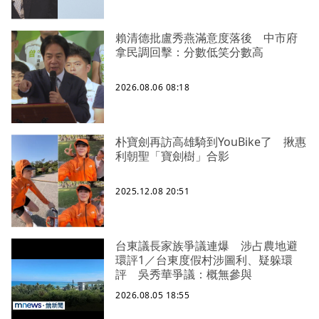
賴清德批盧秀燕滿意度落後 中市府
拿民調回擊：分數低笑分數高
2026.08.06 08:18
朴寶劍再訪高雄騎到YouBike了 揪惠
利朝聖「寶劍樹」合影
2025.12.08 20:51
台東議長家族爭議連爆 涉占農地避
環評1／台東度假村涉圖利、疑躲環
評 吳秀華爭議：概無參與
2026.08.05 18:55