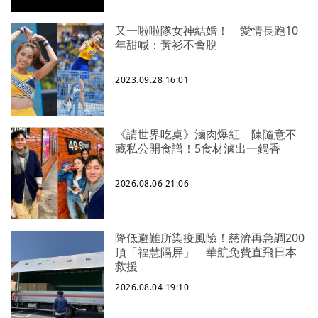
又一啦啦隊女神結婚！ 愛情長跑10
年甜喊：黃衫不會脫
2023.09.28 16:01
《請世界吃桌》滷肉爆紅 陳隨意不
藏私公開食譜！5食材滷出一鍋香
2026.08.06 21:06
降低避難所染疫風險！慈濟再急調200
頂「福慧隔屏」 華航免費直飛日本
救援
2026.08.04 19:10