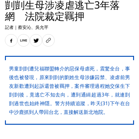
剴剴生母涉凌虐逃亡3年落
網 法院裁定羈押
記者
｜
蔡安沁
、吳允芊
男童剴剴遭兒福聯盟轉介的惡保母虐死，震驚全台，事
後也被發現，原來剴剴的劉姓生母涉嫌囚禁、凌虐前男
友新歡遭到起訴還曾被羈押，案件審理過程她交保生下
剴剴後，竟逃亡不知去向，遭到通緝超過3年，就連剴
剴過世也始終神隱。警方持續追蹤，昨天(31)下午在台
中沙鹿抓到人帶回台北，直接解送新北地院。