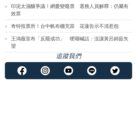
印泥太濕釀爭議！網憂變廢票 選務人員解釋：仍屬有
效票
奇特投票所！台中帆布棚充當 花蓮告示不清惹怨
王鴻薇宣布「反罷成功」 哽咽喊話：沒讓黃呂錦茹失
望
追蹤我們