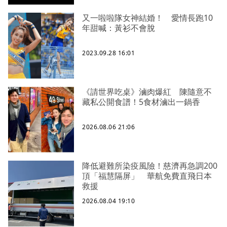
又一啦啦隊女神結婚！ 愛情長跑10
年甜喊：黃衫不會脫
2023.09.28 16:01
《請世界吃桌》滷肉爆紅 陳隨意不
藏私公開食譜！5食材滷出一鍋香
2026.08.06 21:06
降低避難所染疫風險！慈濟再急調200
頂「福慧隔屏」 華航免費直飛日本
救援
2026.08.04 19:10