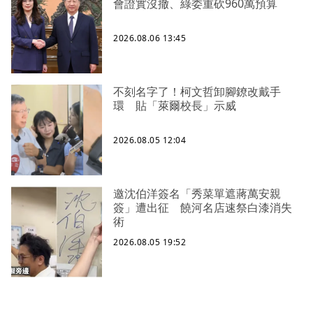
會證實沒撤、綠委重砍960萬預算
2026.08.06 13:45
不刻名字了！柯文哲卸腳鐐改戴手
環 貼「萊爾校長」示威
2026.08.05 12:04
邀沈伯洋簽名「秀菜單遮蔣萬安親
簽」遭出征 饒河名店速祭白漆消失
術
2026.08.05 19:52