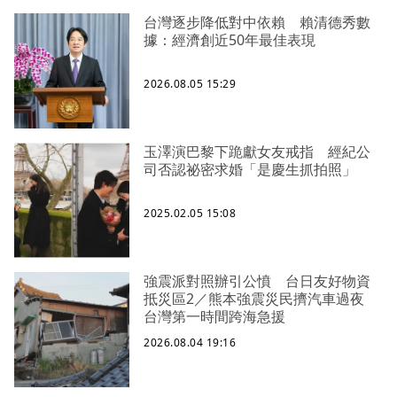
台灣逐步降低對中依賴 賴清德秀數
據：經濟創近50年最佳表現
2026.08.05 15:29
玉澤演巴黎下跪獻女友戒指 經紀公
司否認祕密求婚「是慶生抓拍照」
2025.02.05 15:08
強震派對照辦引公憤 台日友好物資
抵災區2／熊本強震災民擠汽車過夜
台灣第一時間跨海急援
2026.08.04 19:16