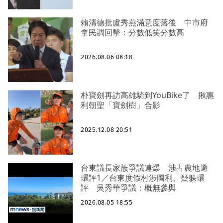
賴清德批盧秀燕滿意度落後 中市府
拿民調回擊：分數低笑分數高
2026.08.06 08:18
朴寶劍再訪高雄騎到YouBike了 揪惠
利朝聖「寶劍樹」合影
2025.12.08 20:51
台東議長家族爭議連爆 涉占農地避
環評1／台東度假村涉圖利、疑躲環
評 吳秀華爭議：概無參與
2026.08.05 18:55