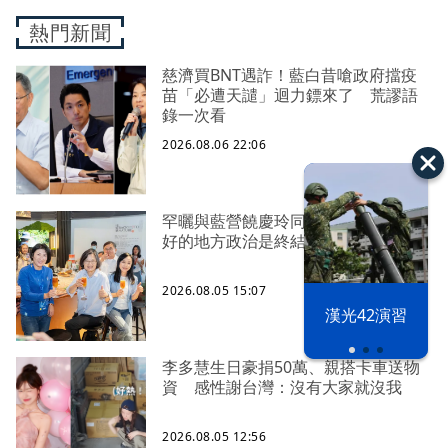
熱門新聞
慈濟買BNT遇詐！藍白昔嗆政府擋疫
苗「必遭天譴」迴力鏢來了 荒謬語
錄一次看
2026.08.06 22:06
罕曬與藍營饒慶玲同框照 蔡英文：
好的地方政治是終結對立、彼此接力
2026.08.05 15:07
漢光42演習
李多慧生日豪捐50萬、親搭卡車送物
資 感性謝台灣：沒有大家就沒我
2026.08.05 12:56