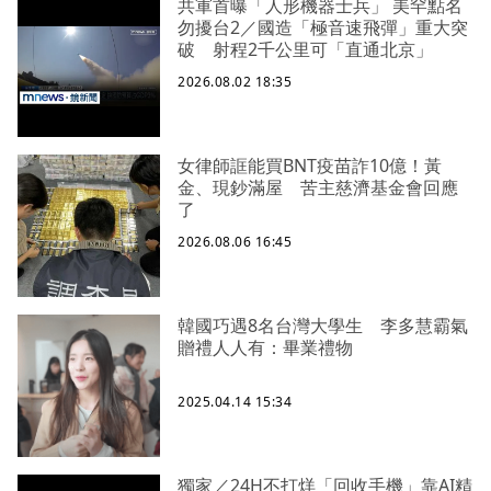
共軍首曝「人形機器士兵」 美罕點名
勿擾台2／國造「極音速飛彈」重大突
破 射程2千公里可「直通北京」
2026.08.02 18:35
女律師誆能買BNT疫苗詐10億！黃
金、現鈔滿屋 苦主慈濟基金會回應
了
2026.08.06 16:45
韓國巧遇8名台灣大學生 李多慧霸氣
贈禮人人有：畢業禮物
2025.04.14 15:34
獨家／24H不打烊「回收手機」靠AI精