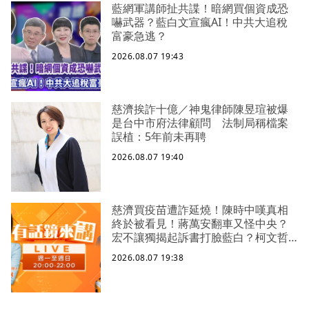
藍網軍講師扯共諜！暗網買個資成恐
嚇武器？藍白文宣瘋AI！中共大追稅
富豪急逃？
2026.08.07 19:43
慈濟挨詐十億／神鬼律師陳昱瑄被爆
是台中市府法律顧問 法制局稱檔案
誤植：5年前未再聘
2026.08.07 19:40
慈濟買疫苗遭詐延燒！陳時中嘆真相
終於被看見！蔣萬安翻車又怪中央？
宏不讓獨揭起訴書打臉藍白？柯文哲
生日嚇一大跳忘記腳傷？虐童案再
2026.08.07 19:38
爆！北市府突襲稽查變套招？