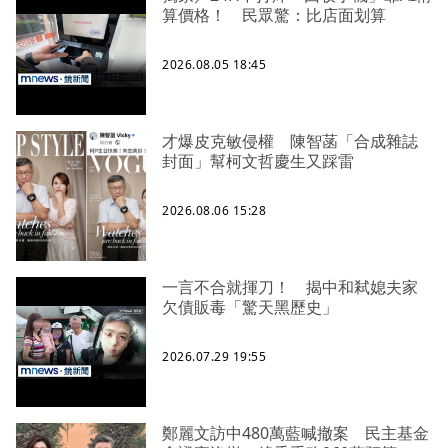
算價格！ 民眾驚：比店面划算
2026.08.05 18:45
才爆皮克敏侵權 陳智菡「合成雜誌
封面」幫柯文哲慶生又踩雷
2026.08.06 15:28
一言不合就揮刀！ 揭中和弒媳夫家
欠債販毒「驚天黑歷史」
2026.07.29 19:55
鄭麗文訪中480萬藍喊撤案 民主基金