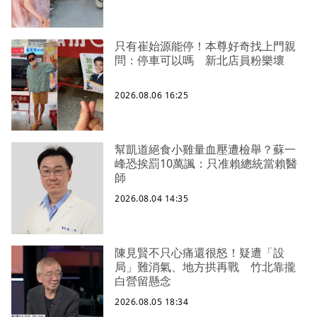
只有崔始源能停！本尊好奇找上門親
問：停車可以嗎 新北店員粉樂壞
2026.08.06 16:25
幫凱道絕食小雞量血壓遭檢舉？蘇一
峰恐挨罰10萬諷：只准賴總統當賴醫
師
2026.08.04 14:35
陳見賢不只心痛還很怒！疑遭「設
局」難消氣、地方拱再戰 竹北靠攏
白營留懸念
2026.08.05 18:34