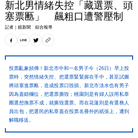
新北男情緒失控「藏選票、頭
塞票匭」 飆粗口遭警壓制
記者
｜
鏡新聞 綜合報導
投票亂象頻傳！新北市中和一名男子今（26日）早上投
票時，突然情緒失控、把選票緊緊握在手中，甚至試圖
將頭塞進票匭，造成投票口毀損。新北市淡水也有男子
因為蓋錯欄位，把選票撕毀；桃園則是有婦人誤用私章
圈選想換票不成，就撕毀選票。而在花蓮則是有選務人
員出包，把選民的私章蓋在投票名冊外的紙張上，遭到
解職移送。