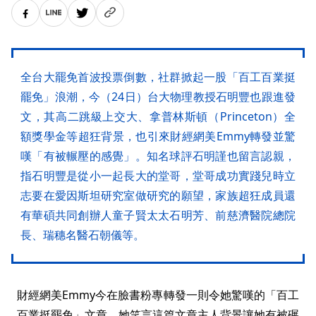
全台大罷免首波投票倒數，社群掀起一股「百工百業挺
罷免」浪潮，今（24日）台大物理教授石明豐也跟進發
文，其高二跳級上交大、拿普林斯頓（Princeton）全
額獎學金等超狂背景，也引來財經網美Emmy轉發並驚
嘆「有被輾壓的感覺」。知名球評石明謹也留言認親，
指石明豐是從小一起長大的堂哥，堂哥成功實踐兒時立
志要在愛因斯坦研究室做研究的願望，家族超狂成員還
有華碩共同創辦人童子賢太太石明芳、前慈濟醫院總院
長、瑞穗名醫石朝儀等。
財經網美Emmy今在臉書粉專轉發一則令她驚嘆的「百工
百業挺罷免」文章，她笑言這篇文章主人背景讓她有被碾