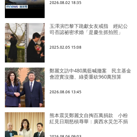
2026.08.02 18:35
玉澤演巴黎下跪獻女友戒指 經紀公
司否認祕密求婚「是慶生抓拍照」
2025.02.05 15:08
鄭麗文訪中480萬藍喊撤案 民主基金
會證實沒撤、綠委重砍960萬預算
2026.08.06 13:45
熊本震災鄭麗文自掏百萬捐款 小粉
紅見日期怒槓辱華：廣西水災怎不捐
2026.08.06 09:03