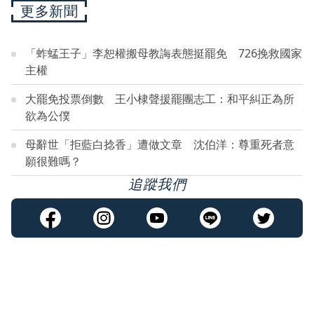
更多新聞
「蚱蜢王子」李恕權搬母教誨表態挺罷免 726挽救國家
主權
大罷免投票倒數 王小棣聲援罷團志工：和平糾正為所
欲為公僕
母辭世「拒藍白捻香」遭做文章 沈伯洋：尊重死者意
願很難嗎？
追蹤我們