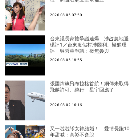
2026.08.05 07:59
台東議長家族爭議連爆 涉占農地避
環評1／台東度假村涉圖利、疑躲環
評 吳秀華爭議：概無參與
2026.08.05 18:55
張國煒執飛布拉格首航！網傳未取得
飛越許可、繞行 星宇回應了
2026.08.02 16:16
又一啦啦隊女神結婚！ 愛情長跑10
年甜喊：黃衫不會脫