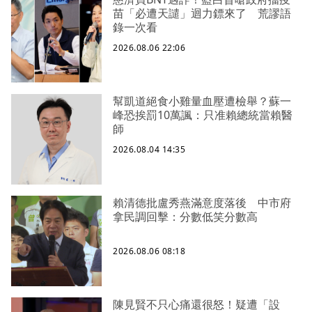
苗「必遭天譴」迴力鏢來了 荒謬語
錄一次看
2026.08.06 22:06
幫凱道絕食小雞量血壓遭檢舉？蘇一
峰恐挨罰10萬諷：只准賴總統當賴醫
師
2026.08.04 14:35
賴清德批盧秀燕滿意度落後 中市府
拿民調回擊：分數低笑分數高
2026.08.06 08:18
陳見賢不只心痛還很怒！疑遭「設