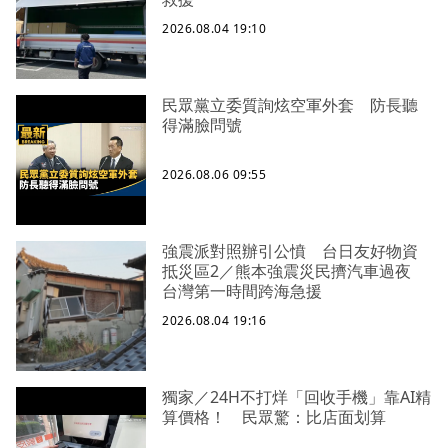
2026.08.04 19:10
民眾黨立委質詢炫空軍外套 防長聽
得滿臉問號
2026.08.06 09:55
強震派對照辦引公憤 台日友好物資
抵災區2／熊本強震災民擠汽車過夜
台灣第一時間跨海急援
2026.08.04 19:16
獨家／24H不打烊「回收手機」靠AI精
算價格！ 民眾驚：比店面划算