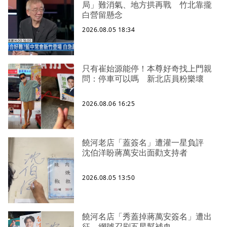
局」難消氣、地方拱再戰 竹北靠攏
白營留懸念
2026.08.05 18:34
只有崔始源能停！本尊好奇找上門親
問：停車可以嗎 新北店員粉樂壞
2026.08.06 16:25
饒河老店「蓋簽名」遭灌一星負評
沈伯洋盼蔣萬安出面勸支持者
2026.08.05 13:50
饒河名店「秀蓋掉蔣萬安簽名」遭出
征 網號召刷五星幫補血