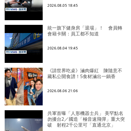
2026.08.05 18:45
統一旗下健身房「退場」！ 會員轉
會籍卡關：員工都不知道
2026.08.04 19:45
《請世界吃桌》滷肉爆紅 陳隨意不
藏私公開食譜！5食材滷出一鍋香
2026.08.06 21:06
共軍首曝「人形機器士兵」 美罕點名
勿擾台2／國造「極音速飛彈」重大突
破 射程2千公里可「直通北京」