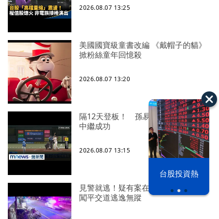
2026.08.07 13:25
美國國寶級童書改編 《戴帽子的貓》
掀粉絲童年回憶殺
2026.08.07 13:20
隔12天登板！ 孫易磊0.2局無失分奪
中繼成功
2026.08.07 13:15
漢光42演習
台股投資熱
見警就逃！疑有案在身遭通緝 貨車
闖平交道逃逸無蹤