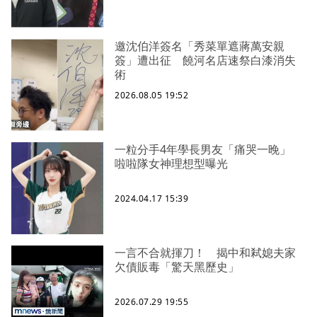
邀沈伯洋簽名「秀菜單遮蔣萬安親
簽」遭出征 饒河名店速祭白漆消失
術
2026.08.05 19:52
一粒分手4年學長男友「痛哭一晚」
啦啦隊女神理想型曝光
2024.04.17 15:39
一言不合就揮刀！ 揭中和弒媳夫家
欠債販毒「驚天黑歷史」
2026.07.29 19:55