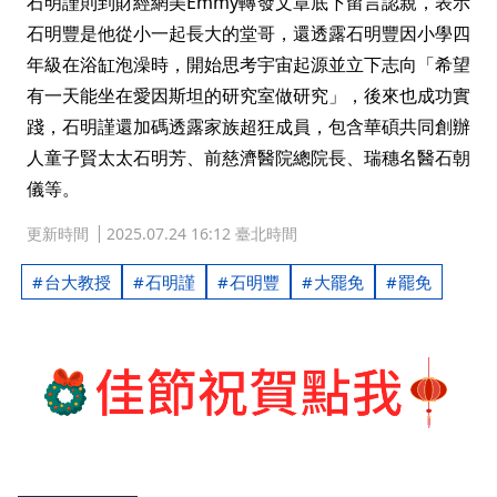
石明謹則到財經網美Emmy轉發文章底下留言認親，表示
石明豐是他從小一起長大的堂哥，還透露石明豐因小學四
年級在浴缸泡澡時，開始思考宇宙起源並立下志向「希望
有一天能坐在愛因斯坦的研究室做研究」，後來也成功實
踐，石明謹還加碼透露家族超狂成員，包含華碩共同創辦
人童子賢太太石明芳、前慈濟醫院總院長、瑞穗名醫石朝
儀等。
更新時間
2025.07.24 16:12 臺北時間
台大教授
石明謹
石明豐
大罷免
罷免