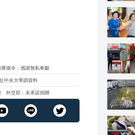
頒褒揚令：感謝無私奉獻
赴中央大學調資料
際 外交部：未承諾捐贈