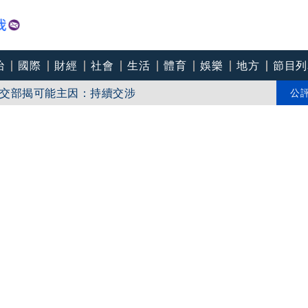
治
國際
財經
社會
生活
體育
娛樂
地方
節目列
交部揭可能主因：持續交涉
執行拖吊
公
抄襲、學歷造假 辯：無法讓每個人相信我