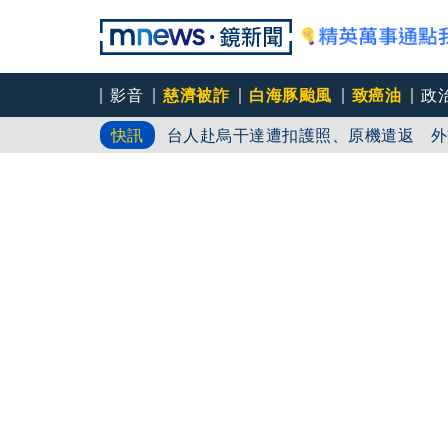
影音
慈濟被詐
白海豚颱風
致癌油
政
台人赴烏干達遭扣護照、原機遣返 外
快訊
白海豚颱風來襲 台北市水門今18時
劍橋最年輕黑人教授閃電辭職！爆論文