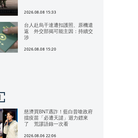
2026.08.08 15:33
台人赴烏干達遭扣護照、原機遣
返 外交部揭可能主因：持續交
涉
2026.08.08 15:20
聞
慈濟買BNT遇詐！藍白昔嗆政府
擋疫苗「必遭天譴」迴力鏢來
了 荒謬語錄一次看
2026.08.06 22:06