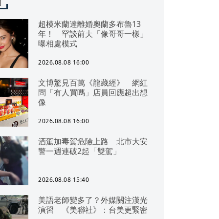
聞
超模米蘭達離婚奧蘭多布魯13
年！ 罕談前夫「像哥哥一樣」
曝相處模式
2026.08.08 16:00
文博驚見百萬《龍藏經》 網紅
問「有人買嗎」店員回應超出想
像
2026.08.08 16:00
酒駕加毒駕危險上路 北市大安
警一週連破2起「雙駕」
2026.08.08 15:40
美語老師變多了？外媒關注漢光
演習 《美聯社》：台美更緊密