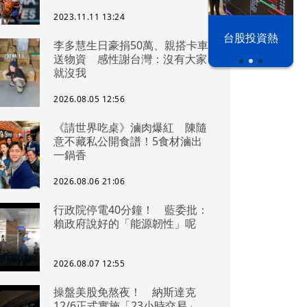
2023.11.11 13:24
漢光42演習
台股投資熱
李多慧生日豪捐50萬、親搭卡車
送物資 感性謝台灣：沒有大家
就沒我
2026.08.05 12:56
《請世界吃桌》滷肉爆紅 陳隨
意不藏私公開食譜！5食材滷出
一鍋香
2026.08.06 21:06
行政院停電40分鐘！ 藍委批：
賴政府說好的「能源韌性」呢
2026.08.07 12:55
操盤美股免熬夜！ 納斯達克
12/6正式實施「23小時交易」