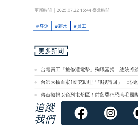
更新時間
2025.07.22 15:44 臺北時間
客運
薪水
員工
更多新聞
台電員工「搶修遭電擊」殉職器捐 總統將
台師大抽血案1研究助理「訊後請回」 北檢
傳台擬捐以色列屯墾區！前藍委稱恐惹毛國
追蹤
我們