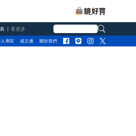
表
看更多
評人專區
鏡主播
關於我們