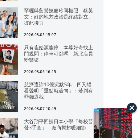
罕曬與藍營饒慶玲同框照 蔡英
文：好的地方政治是終結對立、
彼此接力
2026.08.05 15:07
只有崔始源能停！本尊好奇找上
門親問：停車可以嗎 新北店員
粉樂壞
2026.08.06 16:25
慈濟遭詐10億沉默5年 四叉貓
看聲明「重點就這句」：若判有
罪錢還我
2026.08.07 10:49
大谷翔平回饋日本小學「每校普
發3手套」 廠商揭超暖細節