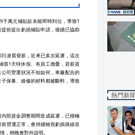
9千萬元補貼款未能即時到位，導致1
能提前提出虧損補貼申請，後續已協助
0日凌晨發薪，近來已多次延遲，這次
並補償1天特休假。有員工擔憂，若薪資
出公司營運狀況不知如何，車廠配合的
車子保養、維修的材料都被斷料，導致
熱門新
因內部資金調整期間造成延遲，已積極
目前營運正常，會持續檢視虧損路線並
情，稍晚會對外說明。