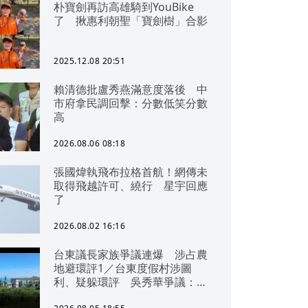
朴寶劍再訪高雄騎到YouBike
了 揪惠利朝聖「寶劍樹」合影
2025.12.08 20:51
賴清德批盧秀燕滿意度落後 中
市府拿民調回擊：分數低笑分數
高
2026.08.06 08:18
張國煒執飛布拉格首航！網傳未
取得飛越許可、繞行 星宇回應
了
2026.08.02 16:16
台東議長家族爭議連爆 涉占農
地避環評1／台東度假村涉圖
利、疑躲環評 吳秀華爭議：概
無參與