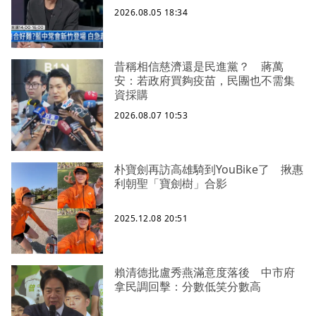
2026.08.05 18:34
昔稱相信慈濟還是民進黨？ 蔣萬
安：若政府買夠疫苗，民團也不需集
資採購
2026.08.07 10:53
朴寶劍再訪高雄騎到YouBike了 揪惠
利朝聖「寶劍樹」合影
2025.12.08 20:51
賴清德批盧秀燕滿意度落後 中市府
拿民調回擊：分數低笑分數高