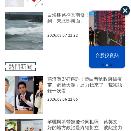
白海豚路徑又南修！ 海警範圍擴增
到「東北部海面」
2026.08.07 22:22
漢光42演習
台股投資熱
熱門新聞
慈濟買BNT遇詐！藍白昔嗆政府擋疫
苗「必遭天譴」迴力鏢來了 荒謬語
錄一次看
2026.08.06 22:06
罕曬與藍營饒慶玲同框照 蔡英文：
好的地方政治是終結對立、彼此接力