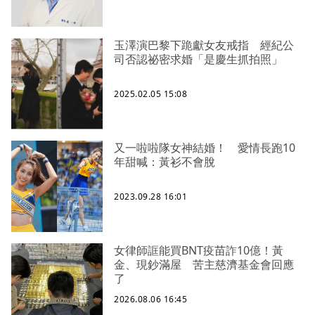
玉澤演巴黎下跪獻女友戒指 經紀公
司否認祕密求婚「是慶生抓拍照」
2025.02.05 15:08
又一啦啦隊女神結婚！ 愛情長跑10
年甜喊：黃衫不會脫
2023.09.28 16:01
女律師誆能買BNT疫苗詐10億！黃
金、現鈔滿屋 苦主慈濟基金會回應
了
2026.08.06 16:45