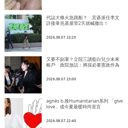
代誌大條火急跳船？ 宏碁派任李文
詳接掌兆基屋管2天就喊撤出！
2026.08.07 23:20
又要不副署？立院三讀藍白兒少未來
帳戶 政院放話：將採必要憲政作為
2026.08.07 23:00
agnès b.推Humanitarian系列 「give
love」成今夏最暖時尚宣言
2026.08.07 22:40