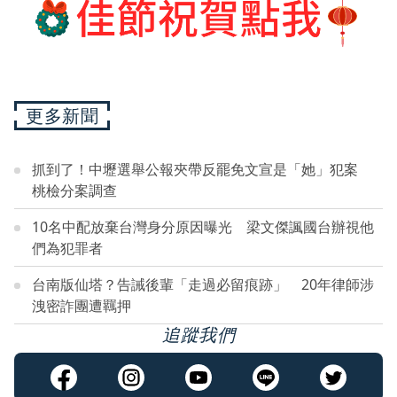
更多新聞
抓到了！中壢選舉公報夾帶反罷免文宣是「她」犯案
桃檢分案調查
10名中配放棄台灣身分原因曝光 梁文傑諷國台辦視他
們為犯罪者
台南版仙塔？告誡後輩「走過必留痕跡」 20年律師涉
洩密詐團遭羈押
追蹤我們