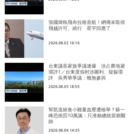
張國煒執飛布拉格首航！網傳未取得
飛越許可、繞行 星宇回應了
2026.08.02 16:16
台東議長家族爭議連爆 涉占農地避
環評1／台東度假村涉圖利、疑躲環
評 吳秀華爭議：概無參與
2026.08.05 18:55
幫凱道絕食小雞量血壓遭檢舉？蘇一
峰恐挨罰10萬諷：只准賴總統當賴醫
師
2026.08.04 14:35