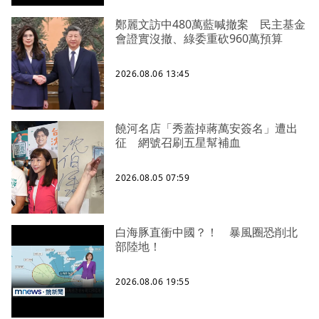
鄭麗文訪中480萬藍喊撤案 民主基金
會證實沒撤、綠委重砍960萬預算
2026.08.06 13:45
饒河名店「秀蓋掉蔣萬安簽名」遭出
征 網號召刷五星幫補血
2026.08.05 07:59
白海豚直衝中國？！ 暴風圈恐削北
部陸地！
2026.08.06 19:55