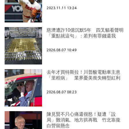
2023.11.11 13:24
慈濟遭詐10億沉默5年 四叉貓看聲明
「重點就這句」：若判有罪錢還我
2026.08.07 10:49
去年才買特斯拉！川普酸電動車主患
「里程病」 業界憂美喪失轉型紅利
2026.08.07 08:23
陳見賢不只心痛還很怒！疑遭「設
局」難消氣、地方拱再戰 竹北靠攏
白營留懸念