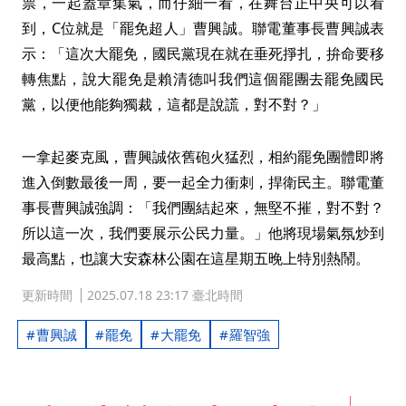
票，一起蓋章集氣，而仔細一看，在舞台正中央可以看
到，C位就是「罷免超人」曹興誠。聯電董事長曹興誠表
示：「這次大罷免，國民黨現在就在垂死掙扎，拚命要移
轉焦點，說大罷免是賴清德叫我們這個罷團去罷免國民
黨，以便他能夠獨裁，這都是說謊，對不對？」
一拿起麥克風，曹興誠依舊砲火猛烈，相約罷免團體即將
進入倒數最後一周，要一起全力衝刺，捍衛民主。聯電董
事長曹興誠強調：「我們團結起來，無堅不摧，對不對？
所以這一次，我們要展示公民力量。」他將現場氣氛炒到
最高點，也讓大安森林公園在這星期五晚上特別熱鬧。
更新時間
2025.07.18 23:17 臺北時間
曹興誠
罷免
大罷免
羅智強