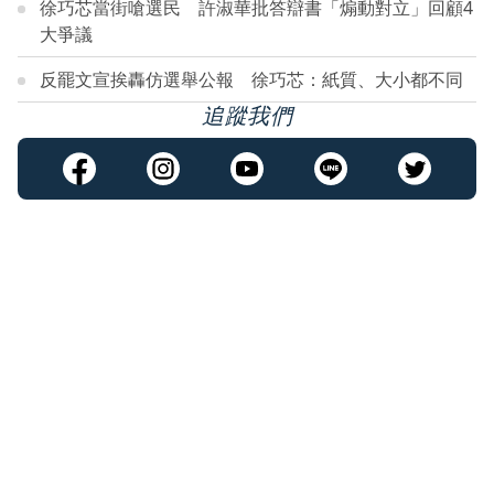
徐巧芯當街嗆選民 許淑華批答辯書「煽動對立」回顧4
大爭議
反罷文宣挨轟仿選舉公報 徐巧芯：紙質、大小都不同
追蹤我們