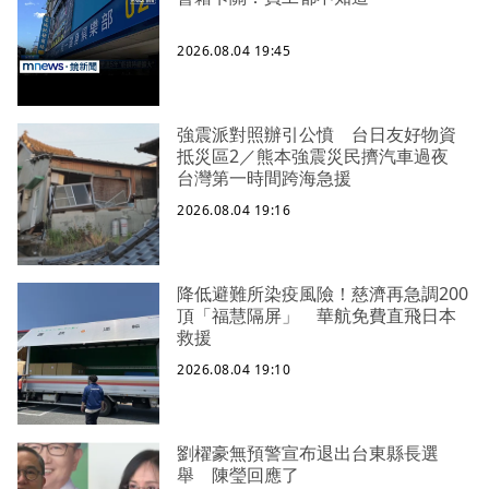
2026.08.04 19:45
強震派對照辦引公憤 台日友好物資
抵災區2／熊本強震災民擠汽車過夜
台灣第一時間跨海急援
2026.08.04 19:16
降低避難所染疫風險！慈濟再急調200
頂「福慧隔屏」 華航免費直飛日本
救援
2026.08.04 19:10
劉櫂豪無預警宣布退出台東縣長選
舉 陳瑩回應了