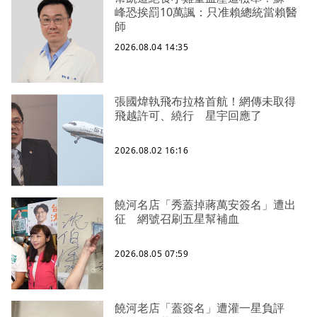
峰恐挨罰10萬諷：只准賴總統當賴醫
師
2026.08.04 14:35
張國煒執飛布拉格首航！網傳未取得
飛越許可、繞行 星宇回應了
2026.08.02 16:16
饒河名店「秀蓋掉蔣萬安簽名」遭出
征 網號召刷五星幫補血
2026.08.05 07:59
饒河老店「蓋簽名」遭灌一星負評