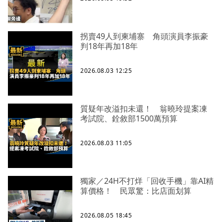
拐賣49人到柬埔寨 角頭演員李振豪
判18年再加18年
2026.08.03 12:25
質疑年改溢扣未還！ 翁曉玲提案凍
考試院、銓敘部1500萬預算
2026.08.03 11:05
獨家／24H不打烊「回收手機」靠AI精
算價格！ 民眾驚：比店面划算
2026.08.05 18:45