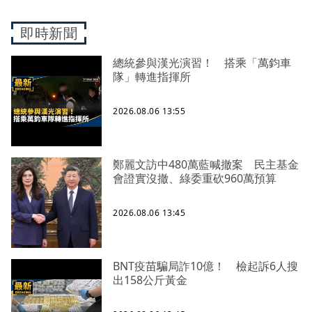
即時新聞
總統參與漢光演習！ 搭乘「萬鈞車
隊」轉進指揮所
2026.08.06 13:55
鄭麗文訪中480萬藍喊撤案 民主基金
會證實沒撤、綠委重砍960萬預算
2026.08.06 13:45
BNT疫苗騙局詐10億！ 檢起訴6人搜
出158公斤黃金