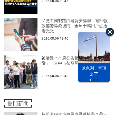
2026.08.06 13:45
又見中國製路由器資安漏洞！逾20款
設備驚爆藏後門 全球十萬用戶恐遭
看光光
2026.08.06 13:40
被滲透？市府公告驚見「中國國
徽」 台中市都發局長認了3錯誤
以色列 穹頂
之下
2026.08.06 13:40
熱門新聞
幫凱道絕食小雞量血壓遭檢舉？蘇一