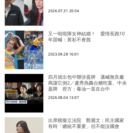
2026.07.31 20:34
又一啦啦隊女神結婚！ 愛情長跑10
年甜喊：黃衫不會脫
2023.09.28 16:01
四月就出包中聯涉蓋牌 邁喊無良廠
商讓它倒2／盧秀燕轟台糖吃案、中央
蓋牌 府方：毒油一直在台中
2026.08.04 13:07
出席模擬立法院 鄭麗文：民主國家
有時「總統不重要」但不能沒國會