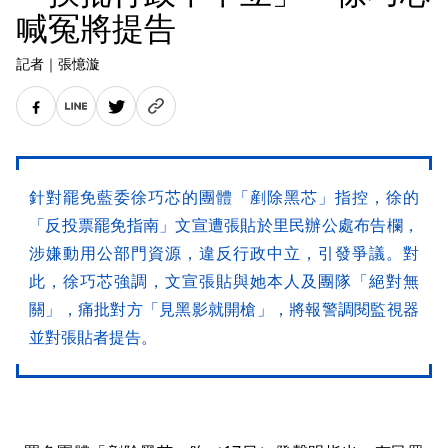
喊冤將提告
記者
｜
張憶漩
針對罷免藍委徐巧芯的團體「剷除黑芯」指控，徐的
「反投票罷免指南」文宣遭張貼於里民辦公處布告欄，
涉嫌動用公部門資源，違反行政中立，引發爭議。對
此，徐巧芯強調，文宣張貼與她本人及團隊「絕對無
關」，痛批對方「見黑影就開槍」，將報警調閱監視器
並對張貼者提告。