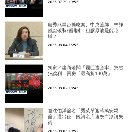
2026.07.29 19:55
盧秀燕轟台糖吃案、中央蓋牌 林靜
儀點破製程關鍵：粗膠原油是能吃
膩？
2026.08.04 15:55
獨家／建商老闆「國巨遭套牢」祭超
狂讓利 買房「最高折130萬」
2026.08.02 18:45
邀沈伯洋簽名「秀菜單遮蔣萬安親
簽」遭出征 饒河名店速祭白漆消失
術
2026.08.05 19:52