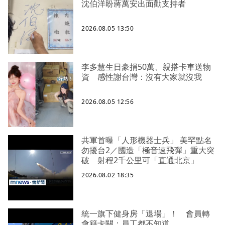
沈伯洋盼蔣萬安出面勸支持者
2026.08.05 13:50
李多慧生日豪捐50萬、親搭卡車送物
資 感性謝台灣：沒有大家就沒我
2026.08.05 12:56
共軍首曝「人形機器士兵」 美罕點名
勿擾台2／國造「極音速飛彈」重大突
破 射程2千公里可「直通北京」
2026.08.02 18:35
統一旗下健身房「退場」！ 會員轉
會籍卡關：員工都不知道