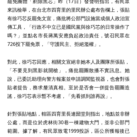
罷免團體「剷除黑芯」昨（17日）發聲明指出，有民眾
來訊檢舉，在台北市四育里的里民辦公處布告欄上，張貼
有徐巧芯反罷免文宣，痛批將公部門設施當成個人政治宣
傳工具，「行政不中立已是國民黨與徐巧芯的日常操作了
嗎？」並點名市長蔣萬安應負起政治責任，號召民眾在
726投下罷免票，「守護民主、拒絕濫權」。
對此，徐巧芯回應，相關文宣絕非她本人及團隊所張貼，
「不要見到黑影就開槍」，痛批罷團散播不實訊息。她
說，已委託助理向警方報案並申請調閱監視器，也會對張
貼者提告，務求釐清真相。至於是否會一併提告罷團造
謠，徐巧芯表示暫不考慮，「先看抓到誰再說」。
針對張貼地點，轄區四育里長連圀堂則指出，地點並非辦
公處，而是位於虎林街30巷一棟建物大門，並非公部門
範圍。據了解，有民眾致電1999投訴，區公所獲報後已