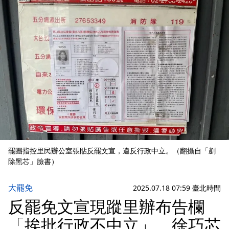
罷團指控里民辦公室張貼反罷文宣，違反行政中立。（翻攝自「剷
除黑芯」臉書）
大罷免
2025.07.18 07:59 臺北時間
反罷免文宣現蹤里辦布告欄
「挨批行政不中立」 徐巧芯