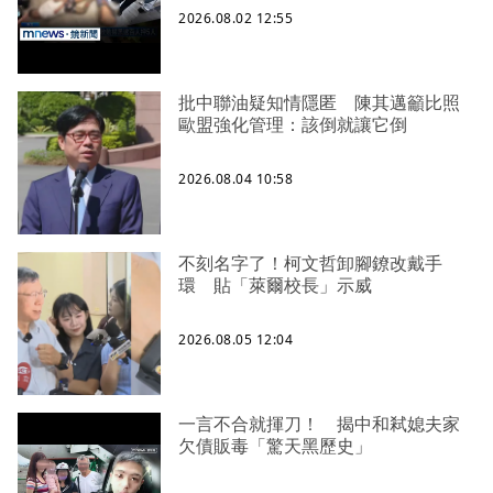
2026.08.02 12:55
批中聯油疑知情隱匿 陳其邁籲比照
歐盟強化管理：該倒就讓它倒
2026.08.04 10:58
不刻名字了！柯文哲卸腳鐐改戴手
環 貼「萊爾校長」示威
2026.08.05 12:04
一言不合就揮刀！ 揭中和弒媳夫家
欠債販毒「驚天黑歷史」