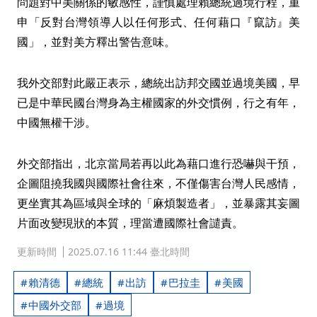
問題對中美關係的敏感性，謹慎處理賴總統過境行程，重
申「反對台灣領導人以任何形式、任何藉口『竄訪』美
國」，並對美方釋出警告意味。
我外交部對此嚴正表示，總統出訪邦交國並過境美國，早
已是中華民國台灣身為主權國家的外交慣例，行之有年，
中國無權干涉。
外交部指出，北京當局若再以此為藉口進行恐嚇與干預，
企圖阻撓我國與國際社會往來，不僅傷害台灣人民感情，
更坐實其為區域與全球的「麻煩製造者」，並暴露其妄圖
片面改變現狀的本質，理當遭國際社會譴責。
更新時間
2025.07.16 11:44 臺北時間
賴清德
總統
出訪
巴拉圭
美國
中國外交部
過境