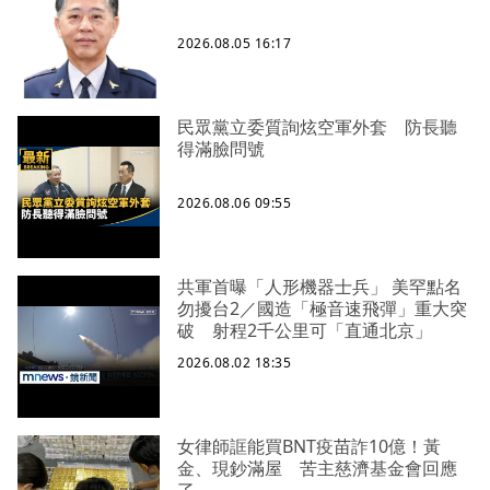
2026.08.05 16:17
民眾黨立委質詢炫空軍外套 防長聽
得滿臉問號
2026.08.06 09:55
共軍首曝「人形機器士兵」 美罕點名
勿擾台2／國造「極音速飛彈」重大突
破 射程2千公里可「直通北京」
2026.08.02 18:35
女律師誆能買BNT疫苗詐10億！黃
金、現鈔滿屋 苦主慈濟基金會回應
了