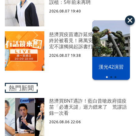
誤植：5年前未再聘
2026.08.07 19:40
慈濟買疫苗遭詐延燒！陳時中嘆真相
終於被看見！蔣萬安翻車又怪中央？
宏不讓獨揭起訴書打臉藍白？柯文哲
生日嚇一大跳忘記腳傷？虐童案再
2026.08.07 19:38
爆！北市府突襲稽查變套招？
漢光42演習
熱門新聞
慈濟買BNT遇詐！藍白昔嗆政府擋疫
苗「必遭天譴」迴力鏢來了 荒謬語
錄一次看
2026.08.06 22:06