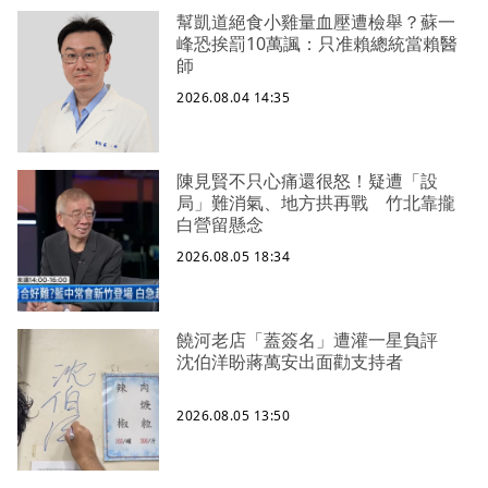
幫凱道絕食小雞量血壓遭檢舉？蘇一
峰恐挨罰10萬諷：只准賴總統當賴醫
師
2026.08.04 14:35
陳見賢不只心痛還很怒！疑遭「設
局」難消氣、地方拱再戰 竹北靠攏
白營留懸念
2026.08.05 18:34
饒河老店「蓋簽名」遭灌一星負評
沈伯洋盼蔣萬安出面勸支持者
2026.08.05 13:50