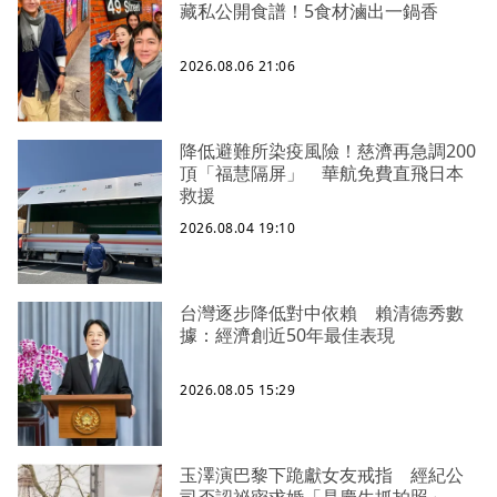
藏私公開食譜！5食材滷出一鍋香
2026.08.06 21:06
降低避難所染疫風險！慈濟再急調200
頂「福慧隔屏」 華航免費直飛日本
救援
2026.08.04 19:10
台灣逐步降低對中依賴 賴清德秀數
據：經濟創近50年最佳表現
2026.08.05 15:29
玉澤演巴黎下跪獻女友戒指 經紀公
司否認祕密求婚「是慶生抓拍照」