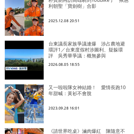
利朝聖「寶劍樹」合影
2025.12.08 20:51
台東議長家族爭議連爆 涉占農地避
環評1／台東度假村涉圖利、疑躲環
評 吳秀華爭議：概無參與
2026.08.05 18:55
又一啦啦隊女神結婚！ 愛情長跑10
年甜喊：黃衫不會脫
2023.09.28 16:01
《請世界吃桌》滷肉爆紅 陳隨意不