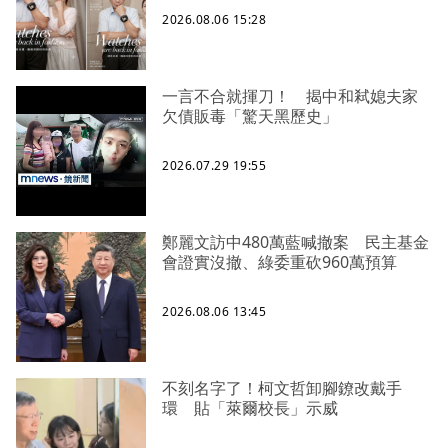
2026.08.06 15:28
一言不合就揮刀！ 揭中和弒媳夫家
欠債販毒「驚天黑歷史」
2026.07.29 19:55
鄭麗文訪中480萬藍喊撤案 民主基金
會證實沒撤、綠委重砍960萬預算
2026.08.06 13:45
不刻名字了！柯文哲卸腳鐐改戴手
環 貼「萊爾校長」示威