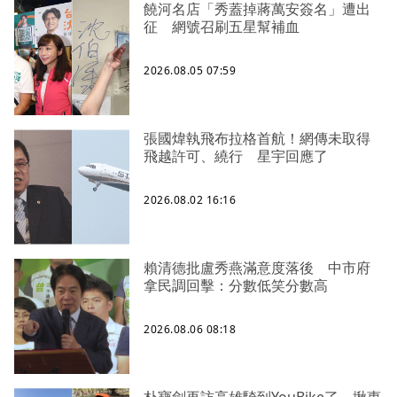
饒河名店「秀蓋掉蔣萬安簽名」遭出
征 網號召刷五星幫補血
2026.08.05 07:59
張國煒執飛布拉格首航！網傳未取得
飛越許可、繞行 星宇回應了
2026.08.02 16:16
賴清德批盧秀燕滿意度落後 中市府
拿民調回擊：分數低笑分數高
2026.08.06 08:18
朴寶劍再訪高雄騎到YouBike了 揪惠