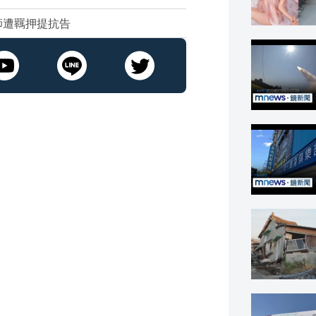
師遭羈押提抗告