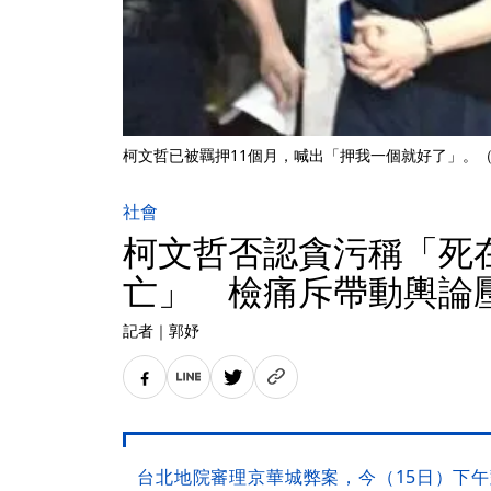
柯文哲已被羈押11個月，喊出「押我一個就好了」。
社會
柯文哲否認貪污稱「死
亡」 檢痛斥帶動輿論
記者
｜
郭妤
台北地院審理京華城弊案，今（15日）下