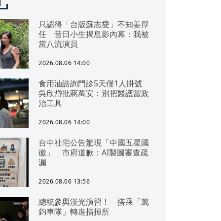
聞
只認得「台版蘇志燮」不知姜厚
任 昔日小生揭息影內幕：我被
當八流演員
2026.08.06 14:00
食用油諮詢門診5天僅1人掛號
吳欣岱批蔣萬安：別把醫護當政
治工具
2026.08.06 14:00
台中社宅公告驚現「中國五星國
徽」 市府道歉：AI製圖審查疏
漏
2026.08.06 13:56
總統參與漢光演習！ 搭乘「萬
鈞車隊」轉進指揮所