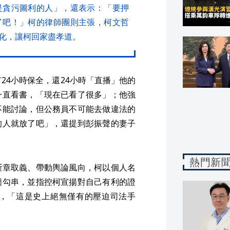
是貪污圖利的人」，還表示：「要押
了吧！」柯的律師團則主張，柯文哲
化，讓柯回家盡孝道。
24小時保全，還24小時「直播」他的
一直看書，「現在已看了很多」；他強
不能討論，但公務員不可能去做違法的
的人就放了吧」，還提到彭振聲的妻子
熱門新
斷章取義、帶動輿論風向，柯以個人名
圖勾串，並指控柯宣揚對自己有利的證
，「這是史上絕無僅有的壓迫司法手