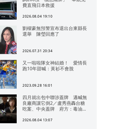
費直飛日本救援
2026.08.04 19:10
劉櫂豪無預警宣布退出台東縣長
選舉 陳瑩回應了
2026.07.31 20:34
又一啦啦隊女神結婚！ 愛情長
跑10年甜喊：黃衫不會脫
2023.09.28 16:01
四月就出包中聯涉蓋牌 邁喊無
良廠商讓它倒2／盧秀燕轟台糖
吃案、中央蓋牌 府方：毒油一
直在台中
2026.08.04 13:07