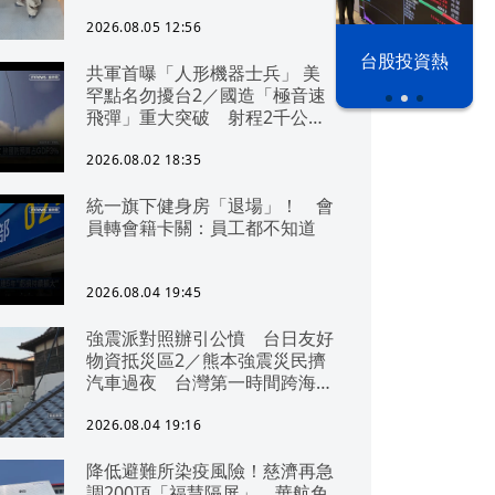
2026.08.05 12:56
以色列 穹頂
台股投資熱
共軍首曝「人形機器士兵」 美
之下
罕點名勿擾台2／國造「極音速
飛彈」重大突破 射程2千公里
可「直通北京」
2026.08.02 18:35
統一旗下健身房「退場」！ 會
員轉會籍卡關：員工都不知道
2026.08.04 19:45
強震派對照辦引公憤 台日友好
物資抵災區2／熊本強震災民擠
汽車過夜 台灣第一時間跨海急
援
2026.08.04 19:16
降低避難所染疫風險！慈濟再急
調200頂「福慧隔屏」 華航免