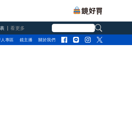
表
看更多
評人專區
鏡主播
關於我們