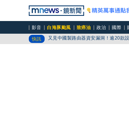
影音
白海豚颱風
致癌油
政治
國際
又見中國製路由器資安漏洞！逾20款
快訊
被滲透？市府公告驚見「中國國徽」 
神隱1個月全開工！蔡阿嘎一早宣布「
倒讚