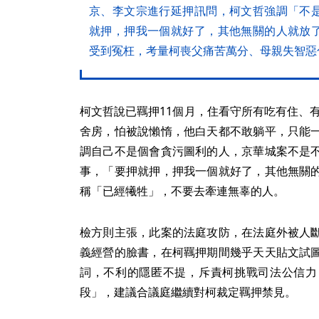
京、李文宗進行延押訊問，柯文哲強調「不
就押，押我一個就好了，其他無關的人就放
受到冤枉，考量柯喪父痛苦萬分、母親失智惡
柯文哲說已羈押11個月，住看守所有吃有住、有
舍房，怕被說懶惰，他白天都不敢躺平，只能
調自己不是個會貪污圖利的人，京華城案不是
事，「要押就押，押我一個就好了，其他無關
稱「已經犧牲」，不要去牽連無辜的人。
檢方則主張，此案的法庭攻防，在法庭外被人
義經營的臉書，在柯羈押期間幾乎天天貼文試
詞，不利的隱匿不提，斥責柯挑戰司法公信力
段」，建議合議庭繼續對柯裁定羈押禁見。