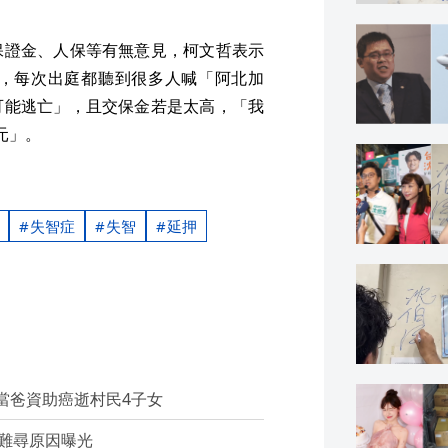
保證金、人保等有無意見，柯文哲表示
，每次出庭都聽到很多人喊「阿北加
可能逃亡」，且交保金若是太高，「我
元」。
失智症
失智
延押
身當爸資助癌逝村民4子女
難尋原因曝光