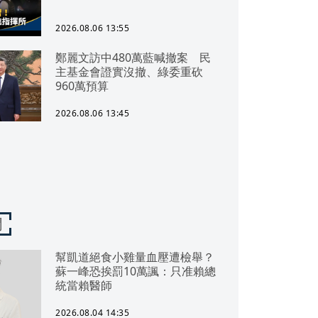
2026.08.06 13:55
鄭麗文訪中480萬藍喊撤案 民
主基金會證實沒撤、綠委重砍
960萬預算
2026.08.06 13:45
聞
幫凱道絕食小雞量血壓遭檢舉？
蘇一峰恐挨罰10萬諷：只准賴總
統當賴醫師
2026.08.04 14:35