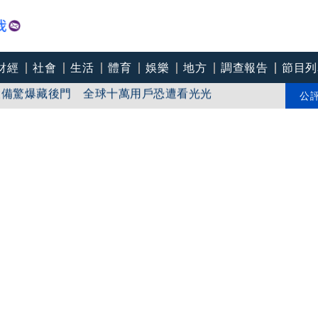
財經
社會
生活
體育
娛樂
地方
調查報告
節目列
設備驚爆藏後門 全球十萬用戶恐遭看光光
台中市都發局長認了3錯誤
公
新企劃開拍」二伯IG也更新 YT工作室上影片慘被刷