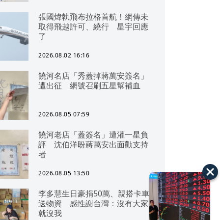
張國煒執飛布拉格首航！網傳未
取得飛越許可、繞行 星宇回應
了
2026.08.02 16:16
饒河名店「秀蓋掉蔣萬安簽名」
遭出征 網號召刷五星幫補血
2026.08.05 07:59
饒河老店「蓋簽名」遭灌一星負
評 沈伯洋盼蔣萬安出面勸支持
者
2026.08.05 13:50
李多慧生日豪捐50萬、親搭卡車
送物資 感性謝台灣：沒有大家
就沒我