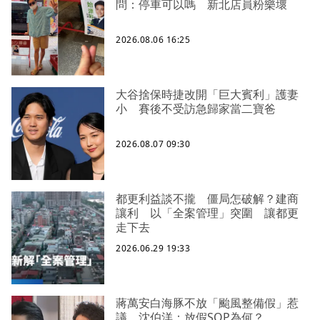
問：停車可以嗎 新北店員粉樂壞
2026.08.06 16:25
大谷捨保時捷改開「巨大賓利」護妻
小 賽後不受訪急歸家當二寶爸
2026.08.07 09:30
都更利益談不攏 僵局怎破解？建商
讓利 以「全案管理」突圍 讓都更
走下去
2026.06.29 19:33
蔣萬安白海豚不放「颱風整備假」惹
議 沈伯洋：放假SOP為何？