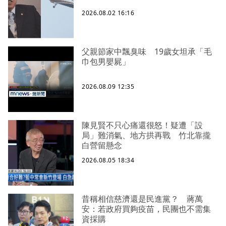
2026.08.02 16:16
父親節家中飄臭味 19歲女坦承「毛
巾包男嬰屍」
2026.08.09 12:35
陳見賢不只心痛還很怒！疑遭「設
局」難消氣、地方拱再戰 竹北靠攏
白營留懸念
2026.08.05 18:34
昔稱相信慈濟還是民進黨？ 蔣萬
安：若政府買夠疫苗，民團也不需集
資採購