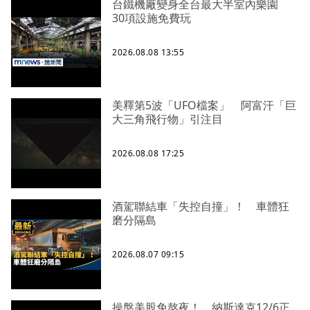
台鐵機廠變身全台最大半室內樂園
30項設施免費玩
2026.08.08 13:55
美釋第5波「UFO檔案」 阿富汗「巨
大三角飛行物」引注目
2026.08.08 17:25
酒駕聯結車「失控自撞」！ 車體狂
磨分隔島
2026.08.07 09:15
操盤美股免熬夜！ 納斯達克12/6正