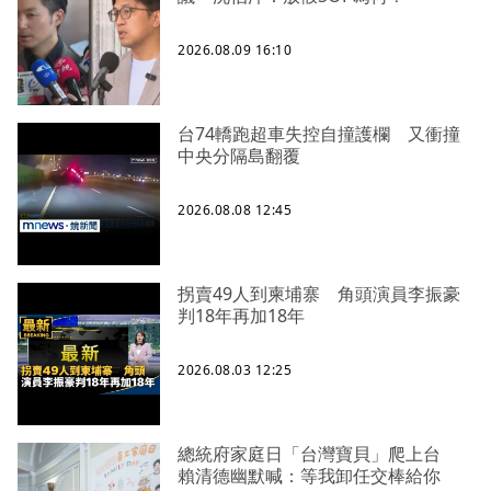
2026.08.09 16:10
台74轎跑超車失控自撞護欄 又衝撞
中央分隔島翻覆
2026.08.08 12:45
拐賣49人到柬埔寨 角頭演員李振豪
判18年再加18年
2026.08.03 12:25
總統府家庭日「台灣寶貝」爬上台
賴清德幽默喊：等我卸任交棒給你