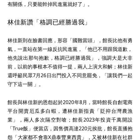
有關係，只要能幹掉民進黨就好了」。
林佳新讚「格調已經勝過我」
林佳新則在臉書回應，形容「國難當頭」，館長比他有勇
氣，一直站在第一線反抗民進黨，「他已不用跟我道歉，
他先說出那句抱歉，格調已經勝過我」，強調大是大非
前，以前的事根本不值得一提，兩人上演大和解；林佳新
還呼籲民眾7月26日出門投入不同意罷免，「讓我們一起
守下這一關 」。
館長與林佳新的恩怨起於2020年8月，當時館長自創電商
平台開賣厄瓜多白蝦，遭林佳新指責「貶抑台灣農漁
業」，兩人多次隔空對嗆；館長2023年投資千萬開設
「True飯」便當店，因售價高達220元挨批，館長直播抱
怨「大家都不會靠X鼎泰豐東西貴」，又被林佳新在社群