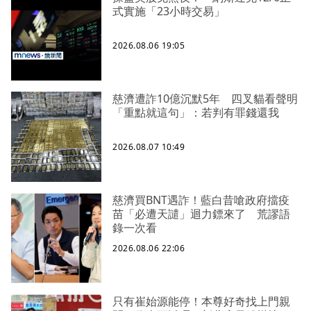
式實施「23小時交易」
2026.08.06 19:05
慈濟遭詐10億沉默5年 四叉貓看聲明
「重點就這句」：若判有罪錢還我
2026.08.07 10:49
慈濟買BNT遇詐！藍白昔嗆政府擋疫
苗「必遭天譴」迴力鏢來了 荒謬語
錄一次看
2026.08.06 22:06
只有崔始源能停！本尊好奇找上門親