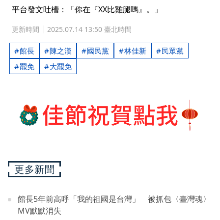
平台發文吐槽：「你在『XX比雞腿嗎』。」
更新時間
2025.07.14 13:50 臺北時間
館長
陳之漢
國民黨
林佳新
民眾黨
罷免
大罷免
更多新聞
館長5年前高呼「我的祖國是台灣」 被抓包〈臺灣魂〉
MV默默消失