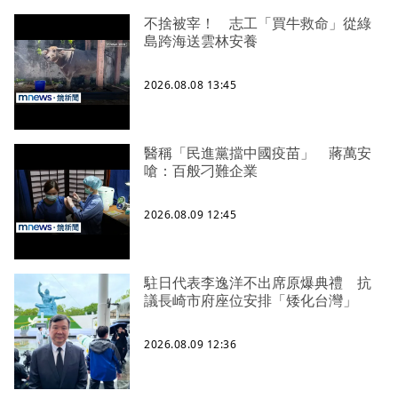
不捨被宰！ 志工「買牛救命」從綠
島跨海送雲林安養
2026.08.08 13:45
醫稱「民進黨擋中國疫苗」 蔣萬安
嗆：百般刁難企業
2026.08.09 12:45
駐日代表李逸洋不出席原爆典禮 抗
議長崎市府座位安排「矮化台灣」
2026.08.09 12:36