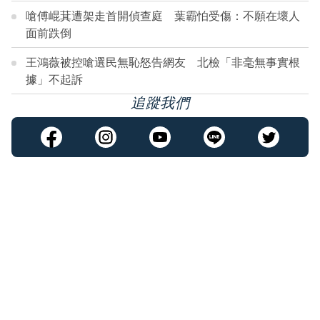
嗆傅崐萁遭架走首開偵查庭 葉霸怕受傷：不願在壞人
面前跌倒
王鴻薇被控嗆選民無恥怒告網友 北檢「非毫無事實根
據」不起訴
追蹤我們