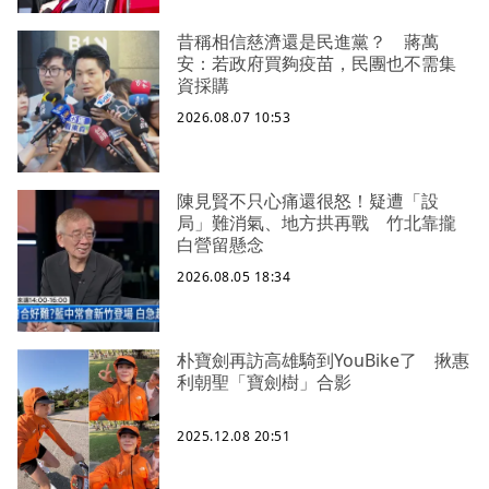
昔稱相信慈濟還是民進黨？ 蔣萬
安：若政府買夠疫苗，民團也不需集
資採購
2026.08.07 10:53
陳見賢不只心痛還很怒！疑遭「設
局」難消氣、地方拱再戰 竹北靠攏
白營留懸念
2026.08.05 18:34
朴寶劍再訪高雄騎到YouBike了 揪惠
利朝聖「寶劍樹」合影
2025.12.08 20:51