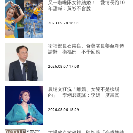
又一啦啦隊女神結婚！ 愛情長跑10
年甜喊：黃衫不會脫
2023.09.28 16:01
衛福部長石崇良、食藥署長姜至剛傳
請辭 衛福部：不予回應
2026.08.07 17:08
農場文狂洗「離婚、女兒不是檢場
的」 李翊君闢謠：李媽一度當真
2026.08.06 18:29
才爆皮克敏侵權 陳智菡「合成雜誌