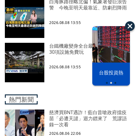
白海豚路徑略北偏！氣象署發巨浪告
警 今晚至明天最靠近、防劇烈降雨
2026.08.08 13:55
台鐵機廠變身全台最大半室內樂園
30項設施免費玩
2026.08.08 13:55
漢光42演習
台股投資熱
熱門新聞
慈濟買BNT遇詐！藍白昔嗆政府擋疫
苗「必遭天譴」迴力鏢來了 荒謬語
錄一次看
2026.08.06 22:06