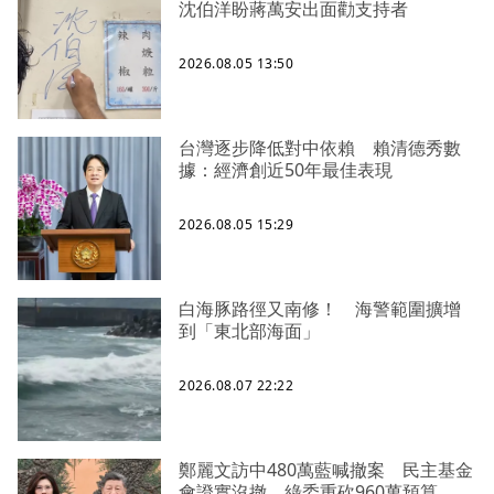
沈伯洋盼蔣萬安出面勸支持者
2026.08.05 13:50
台灣逐步降低對中依賴 賴清德秀數
據：經濟創近50年最佳表現
2026.08.05 15:29
白海豚路徑又南修！ 海警範圍擴增
到「東北部海面」
2026.08.07 22:22
鄭麗文訪中480萬藍喊撤案 民主基金
會證實沒撤、綠委重砍960萬預算