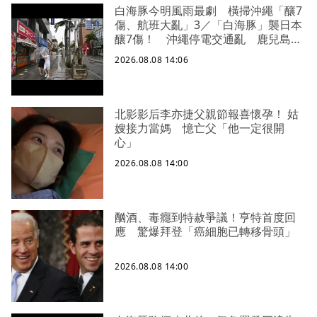
白海豚今明風雨最劇 橫掃沖繩「釀7
傷、航班大亂」3／「白海豚」襲日本
釀7傷！ 沖繩停電交通亂 鹿兒島建
築毀
2026.08.08 14:06
北影影后李亦捷父親節報喜懷孕！ 姑
嫂接力當媽 憶亡父「他一定很開
心」
2026.08.08 14:00
酗酒、毒癮到特赦爭議！亨特首度回
應 驚爆拜登「癌細胞已轉移骨頭」
2026.08.08 14:00