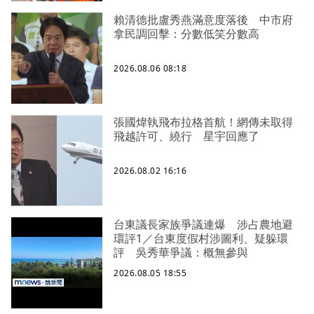
賴清德批盧秀燕滿意度落後 中市府
拿民調回擊：分數低笑分數高
2026.08.06 08:18
張國煒執飛布拉格首航！網傳未取得
飛越許可、繞行 星宇回應了
2026.08.02 16:16
台東議長家族爭議連爆 涉占農地避
環評1／台東度假村涉圖利、疑躲環
評 吳秀華爭議：概無參與
2026.08.05 18:55