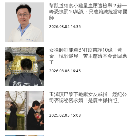
幫凱道絕食小雞量血壓遭檢舉？蘇一
峰恐挨罰10萬諷：只准賴總統當賴醫
師
2026.08.04 14:35
女律師誆能買BNT疫苗詐10億！黃
金、現鈔滿屋 苦主慈濟基金會回應
了
2026.08.06 16:45
玉澤演巴黎下跪獻女友戒指 經紀公
司否認祕密求婚「是慶生抓拍照」
2025.02.05 15:08