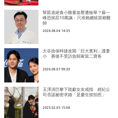
幫凱道絕食小雞量血壓遭檢舉？蘇一
峰恐挨罰10萬諷：只准賴總統當賴醫
師
2026.08.04 14:35
大谷捨保時捷改開「巨大賓利」護妻
小 賽後不受訪急歸家當二寶爸
2026.08.07 09:30
玉澤演巴黎下跪獻女友戒指 經紀公
司否認祕密求婚「是慶生抓拍照」
2025.02.05 15:08