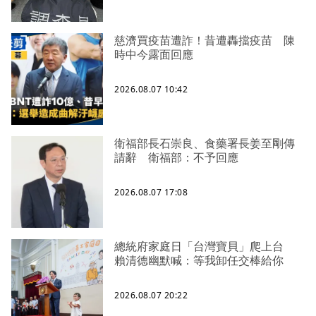
慈濟買疫苗遭詐！昔遭轟擋疫苗 陳
時中今露面回應
2026.08.07 10:42
衛福部長石崇良、食藥署長姜至剛傳
請辭 衛福部：不予回應
2026.08.07 17:08
總統府家庭日「台灣寶貝」爬上台
賴清德幽默喊：等我卸任交棒給你
2026.08.07 20:22