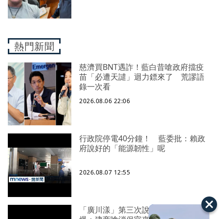
熱門新聞
慈濟買BNT遇詐！藍白昔嗆政府擋疫
苗「必遭天譴」迴力鏢來了 荒謬語
錄一次看
2026.08.06 22:06
行政院停電40分鐘！ 藍委批：賴政
府說好的「能源韌性」呢
2026.08.07 12:55
「廣川漾」第三次說明會 解約戶