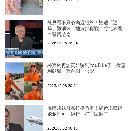
2026.08.05 12:56
陳見賢不只心痛還很怒！疑遭「設
局」難消氣、地方拱再戰 竹北靠攏
白營留懸念
2026.08.05 18:34
朴寶劍再訪高雄騎到YouBike了 揪惠
利朝聖「寶劍樹」合影
2025.12.08 20:51
張國煒執飛布拉格首航！網傳未取得
飛越許可、繞行 星宇回應了
2026.08.02 16:16