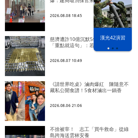
爆：建商嗆消保官來再說
2026.08.08 18:45
漢光42演習
慈濟遭詐10億沉默5年 四叉貓看聲明
「重點就這句」：若判有罪錢還我
2026.08.07 10:49
《請世界吃桌》滷肉爆紅 陳隨意不
藏私公開食譜！5食材滷出一鍋香
2026.08.06 21:06
不捨被宰！ 志工「買牛救命」從綠
島跨海送雲林安養