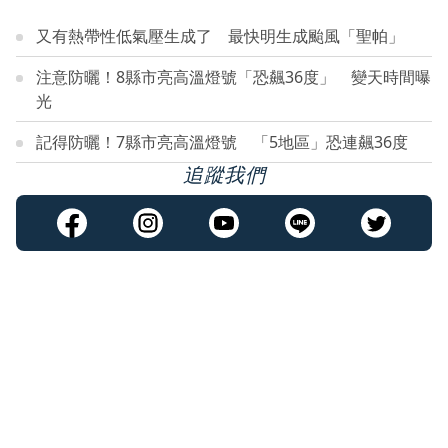
又有熱帶性低氣壓生成了 最快明生成颱風「聖帕」
注意防曬！8縣市亮高溫燈號「恐飆36度」 變天時間曝
光
記得防曬！7縣市亮高溫燈號 「5地區」恐連飆36度
追蹤我們