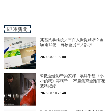
即時新聞
兆基風暴延燒／三百人擬提國賠？金
額達14億 自救會提三大訴求
2026.08.11 00:00
擊敗金像影帝梁家輝 易烊千璽《小
小的我》再稱帝 25歲集齊金雞百花
雙料紀錄
2026.08.10 23:40