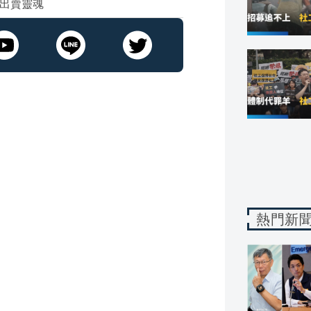
批出賣靈魂
熱門新