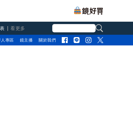
表
看更多
評人專區
鏡主播
關於我們