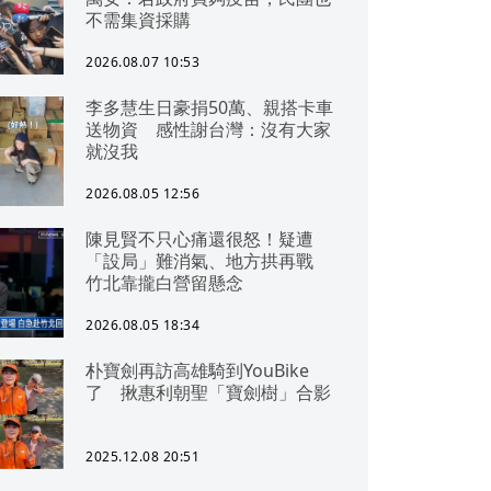
不需集資採購
2026.08.07 10:53
李多慧生日豪捐50萬、親搭卡車
送物資 感性謝台灣：沒有大家
就沒我
2026.08.05 12:56
陳見賢不只心痛還很怒！疑遭
「設局」難消氣、地方拱再戰
竹北靠攏白營留懸念
2026.08.05 18:34
朴寶劍再訪高雄騎到YouBike
了 揪惠利朝聖「寶劍樹」合影
2025.12.08 20:51