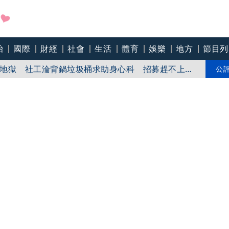
治
國際
財經
社會
生活
體育
娛樂
地方
節目列
神隊友」 邱以太、林亭莉熱血狂奔殺青淚崩
地獄 社工淪背鍋垃圾桶求助身心科 招募趕不上逃
公
黑幕 血汗錢遭剝削
「保證人地位」 機構脫身基層扛責？剴剴案後人人