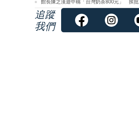
館長陳之漢遊中稱「台灣奶茶800元」 挨
追蹤
我們