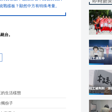
即時新
統戰樣板？顯然中方有特殊考量。
系統台。
正的生活樣態
台獨份子