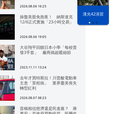
2026.08.06 16:25
漢光42演習
操盤美股免熬夜！ 納斯達克
12/6正式實施「23小時交易」
2026.08.06 19:05
大谷翔平回饋日本小學「每校普
發3手套」 廠商揭超暖細節
2023.11.11 13:24
去年才買特斯拉！川普酸電動車
主患「里程病」 業界憂美喪失
轉型紅利
2026.08.07 08:23
昔稱相信慈濟還是民進黨？ 蔣
萬安：若政府買夠疫苗，民團也