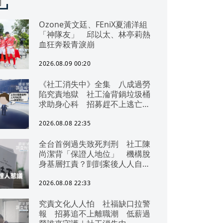
聞
Ozone黃文廷、FEniX夏浦洋組
「神隊友」 邱以太、林亭莉熱
血狂奔殺青淚崩
2026.08.09 00:20
《社工消失中》全集 八成過勞
陷究責地獄 社工淪背鍋垃圾桶
求助身心科 招募趕不上逃亡
潮 全台社工缺口警報 揭薪資
回捐黑幕 血汗錢遭剝削
2026.08.08 22:35
全台首例過失致死判刑 社工陳
尚潔背「保證人地位」 機構脫
身基層扛責？剴剴案後人人自危
｜社工消失中
2026.08.08 22:33
究責文化人人怕 社福缺口拉警
報 招募追不上離職潮 低薪過