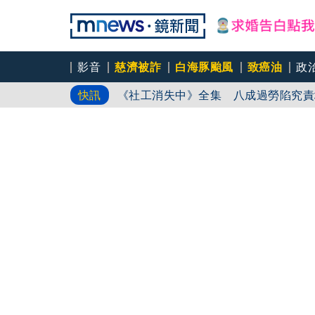
影音
慈濟被詐
白海豚颱風
致癌油
政
Ozone黃文廷、FEniX夏浦洋組「
快訊
《社工消失中》全集 八成過勞陷究責
亡潮 全台社工缺口警報 揭薪資回捐
全台首例過失致死判刑 社工陳尚潔背
自危｜社工消失中