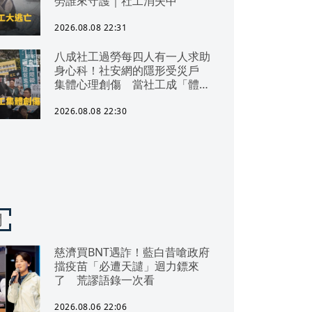
勞誰來守護｜社工消失中
2026.08.08 22:31
八成社工過勞每四人有一人求助
身心科！社安網的隱形受災戶
集體心理創傷 當社工成「體制
代罪羊」 防禦性社工不敢多做
無奈趨勢？耗竭殆盡下的社安網
2026.08.08 22:30
危機｜社工消失中
聞
慈濟買BNT遇詐！藍白昔嗆政府
擋疫苗「必遭天譴」迴力鏢來
了 荒謬語錄一次看
2026.08.06 22:06