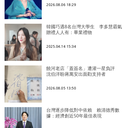
2026.08.06 18:29
韓國巧遇8名台灣大學生 李多慧霸氣
贈禮人人有：畢業禮物
2025.04.14 15:34
饒河老店「蓋簽名」遭灌一星負評
沈伯洋盼蔣萬安出面勸支持者
2026.08.05 13:50
台灣逐步降低對中依賴 賴清德秀數
據：經濟創近50年最佳表現