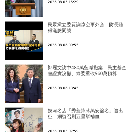
2026.08.05 15:29
民眾黨立委質詢炫空軍外套 防長聽
得滿臉問號
2026.08.06 09:55
鄭麗文訪中480萬藍喊撤案 民主基金
會證實沒撤、綠委重砍960萬預算
2026.08.06 13:45
饒河名店「秀蓋掉蔣萬安簽名」遭出
征 網號召刷五星幫補血
2026.08.05 07:59