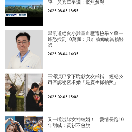
評 吳秀華爭議：概無參與
2026.08.05 18:55
幫凱道絕食小雞量血壓遭檢舉？蘇一
峰恐挨罰10萬諷：只准賴總統當賴醫
師
2026.08.04 14:35
玉澤演巴黎下跪獻女友戒指 經紀公
司否認祕密求婚「是慶生抓拍照」
2025.02.05 15:08
又一啦啦隊女神結婚！ 愛情長跑10
年甜喊：黃衫不會脫