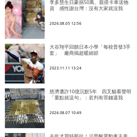
李多慧生日豪捐50萬、親搭卡車送物
資 感性謝台灣：沒有大家就沒我
2026.08.05 12:56
大谷翔平回饋日本小學「每校普發3手
套」 廠商揭超暖細節
2023.11.11 13:24
慈濟遭詐10億沉默5年 四叉貓看聲明
「重點就這句」：若判有罪錢還我
2026.08.07 10:49
去年才買特斯拉！川普酸電動車主患