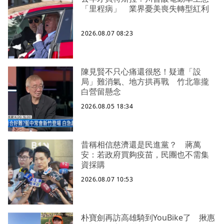
「里程病」 業界憂美喪失轉型紅利
2026.08.07 08:23
陳見賢不只心痛還很怒！疑遭「設
局」難消氣、地方拱再戰 竹北靠攏
白營留懸念
2026.08.05 18:34
昔稱相信慈濟還是民進黨？ 蔣萬
安：若政府買夠疫苗，民團也不需集
資採購
2026.08.07 10:53
朴寶劍再訪高雄騎到YouBike了 揪惠