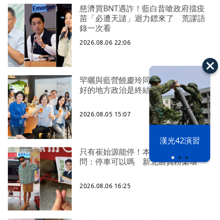
慈濟買BNT遇詐！藍白昔嗆政府擋疫
苗「必遭天譴」迴力鏢來了 荒謬語
錄一次看
2026.08.06 22:06
罕曬與藍營饒慶玲同框照 蔡英文：
好的地方政治是終結對立、彼此接力
2026.08.05 15:07
漢光42演習
只有崔始源能停！本尊好奇找上門親
問：停車可以嗎 新北店員粉樂壞
2026.08.06 16:25