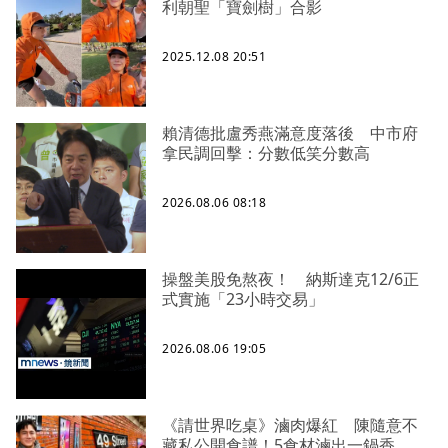
利朝聖「寶劍樹」合影
2025.12.08 20:51
賴清德批盧秀燕滿意度落後 中市府
拿民調回擊：分數低笑分數高
2026.08.06 08:18
操盤美股免熬夜！ 納斯達克12/6正
式實施「23小時交易」
2026.08.06 19:05
《請世界吃桌》滷肉爆紅 陳隨意不
藏私公開食譜！5食材滷出一鍋香