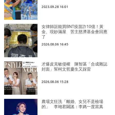
2023.09.28 16:01
女律師誆能買BNT疫苗詐10億！黃
金、現鈔滿屋 苦主慈濟基金會回應
了
2026.08.06 16:45
才爆皮克敏侵權 陳智菡「合成雜誌
封面」幫柯文哲慶生又踩雷
2026.08.06 15:28
農場文狂洗「離婚、女兒不是檢場
的」 李翊君闢謠：李媽一度當真