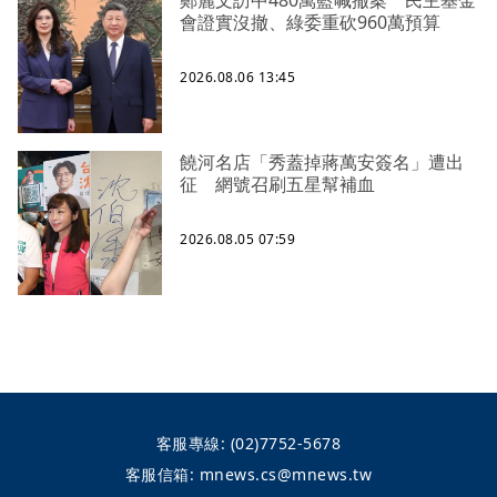
鄭麗文訪中480萬藍喊撤案 民主基金
會證實沒撤、綠委重砍960萬預算
2026.08.06 13:45
饒河名店「秀蓋掉蔣萬安簽名」遭出
征 網號召刷五星幫補血
2026.08.05 07:59
客服專線:
(02)7752-5678
客服信箱:
mnews.cs@mnews.tw