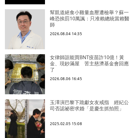
幫凱道絕食小雞量血壓遭檢舉？蘇一
峰恐挨罰10萬諷：只准賴總統當賴醫
師
2026.08.04 14:35
女律師誆能買BNT疫苗詐10億！黃
金、現鈔滿屋 苦主慈濟基金會回應
了
2026.08.06 16:45
玉澤演巴黎下跪獻女友戒指 經紀公
司否認祕密求婚「是慶生抓拍照」
2025.02.05 15:08