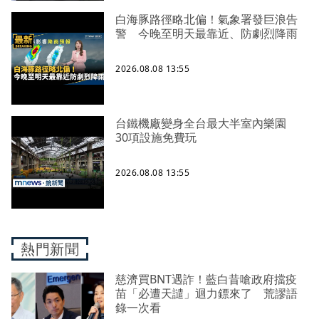
白海豚路徑略北偏！氣象署發巨浪告
警 今晚至明天最靠近、防劇烈降雨
2026.08.08 13:55
台鐵機廠變身全台最大半室內樂園
30項設施免費玩
2026.08.08 13:55
熱門新聞
慈濟買BNT遇詐！藍白昔嗆政府擋疫
苗「必遭天譴」迴力鏢來了 荒謬語
錄一次看