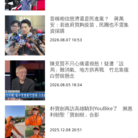
昔稱相信慈濟還是民進黨？ 蔣萬
安：若政府買夠疫苗，民團也不需集
資採購
2026.08.07 10:53
陳見賢不只心痛還很怒！疑遭「設
局」難消氣、地方拱再戰 竹北靠攏
白營留懸念
2026.08.05 18:34
朴寶劍再訪高雄騎到YouBike了 揪惠
利朝聖「寶劍樹」合影
2025.12.08 20:51