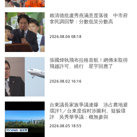
賴清德批盧秀燕滿意度落後 中市府
拿民調回擊：分數低笑分數高
2026.08.06 08:18
張國煒執飛布拉格首航！網傳未取得
飛越許可、繞行 星宇回應了
2026.08.02 16:16
台東議長家族爭議連爆 涉占農地避
環評1／台東度假村涉圖利、疑躲環
評 吳秀華爭議：概無參與
2026.08.05 18:55