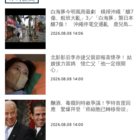
白海豚今明風雨最劇 橫掃沖繩「釀7
傷、航班大亂」3／「白海豚」襲日本
釀7傷！ 沖繩停電交通亂 鹿兒島建
築毀
2026.08.08 14:06
北影影后李亦捷父親節報喜懷孕！ 姑
嫂接力當媽 憶亡父「他一定很開
心」
2026.08.08 14:00
酗酒、毒癮到特赦爭議！亨特首度回
應 驚爆拜登「癌細胞已轉移骨頭」
2026.08.08 14:00