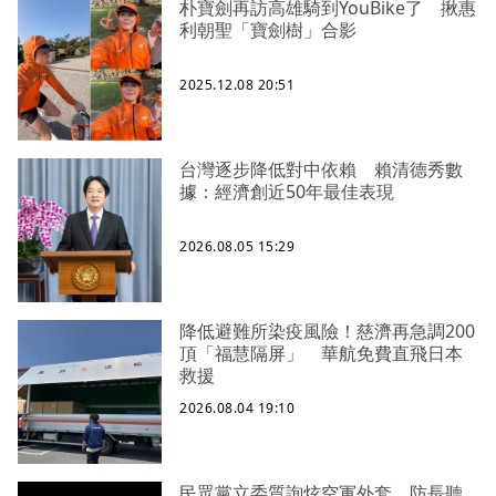
朴寶劍再訪高雄騎到YouBike了 揪惠
利朝聖「寶劍樹」合影
2025.12.08 20:51
台灣逐步降低對中依賴 賴清德秀數
據：經濟創近50年最佳表現
2026.08.05 15:29
降低避難所染疫風險！慈濟再急調200
頂「福慧隔屏」 華航免費直飛日本
救援
2026.08.04 19:10
民眾黨立委質詢炫空軍外套 防長聽