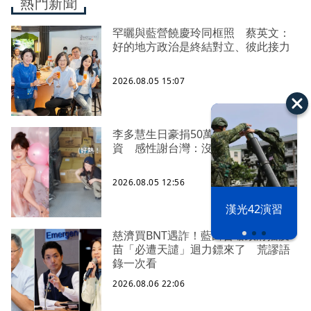
熱門新聞
罕曬與藍營饒慶玲同框照 蔡英文：
好的地方政治是終結對立、彼此接力
2026.08.05 15:07
李多慧生日豪捐50萬、親搭卡車送物
資 感性謝台灣：沒有大家就沒我
2026.08.05 12:56
漢光42演習
慈濟買BNT遇詐！藍白昔嗆政府擋疫
苗「必遭天譴」迴力鏢來了 荒謬語
錄一次看
2026.08.06 22:06