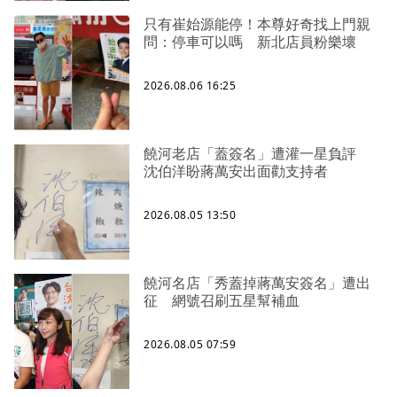
只有崔始源能停！本尊好奇找上門親
問：停車可以嗎 新北店員粉樂壞
2026.08.06 16:25
饒河老店「蓋簽名」遭灌一星負評
沈伯洋盼蔣萬安出面勸支持者
2026.08.05 13:50
饒河名店「秀蓋掉蔣萬安簽名」遭出
征 網號召刷五星幫補血
2026.08.05 07:59