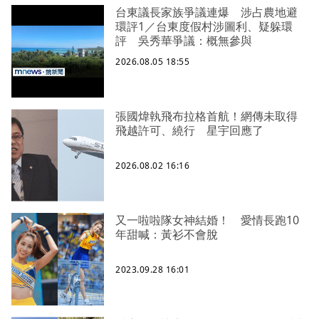
台東議長家族爭議連爆 涉占農地避
環評1／台東度假村涉圖利、疑躲環
評 吳秀華爭議：概無參與
2026.08.05 18:55
張國煒執飛布拉格首航！網傳未取得
飛越許可、繞行 星宇回應了
2026.08.02 16:16
又一啦啦隊女神結婚！ 愛情長跑10
年甜喊：黃衫不會脫
2023.09.28 16:01