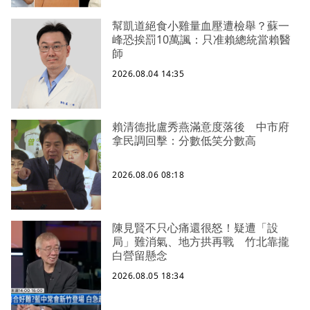
幫凱道絕食小雞量血壓遭檢舉？蘇一
峰恐挨罰10萬諷：只准賴總統當賴醫
師
2026.08.04 14:35
賴清德批盧秀燕滿意度落後 中市府
拿民調回擊：分數低笑分數高
2026.08.06 08:18
陳見賢不只心痛還很怒！疑遭「設
局」難消氣、地方拱再戰 竹北靠攏
白營留懸念
2026.08.05 18:34