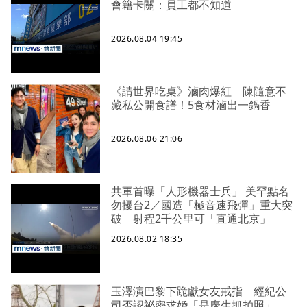
會籍卡關：員工都不知道
2026.08.04 19:45
《請世界吃桌》滷肉爆紅 陳隨意不
藏私公開食譜！5食材滷出一鍋香
2026.08.06 21:06
共軍首曝「人形機器士兵」 美罕點名
勿擾台2／國造「極音速飛彈」重大突
破 射程2千公里可「直通北京」
2026.08.02 18:35
玉澤演巴黎下跪獻女友戒指 經紀公
司否認祕密求婚「是慶生抓拍照」