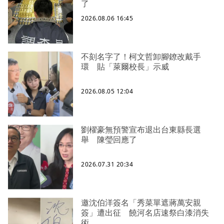
了
2026.08.06 16:45
不刻名字了！柯文哲卸腳鐐改戴手
環 貼「萊爾校長」示威
2026.08.05 12:04
劉櫂豪無預警宣布退出台東縣長選
舉 陳瑩回應了
2026.07.31 20:34
邀沈伯洋簽名「秀菜單遮蔣萬安親
簽」遭出征 饒河名店速祭白漆消失
術