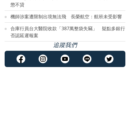
懲不貸
機師涉案遭限制出境無法飛 長榮航空：航班未受影響
合庫行員台大醫院收款「387萬整袋失竊」 疑點多銀行
否認延遲報案
追蹤我們