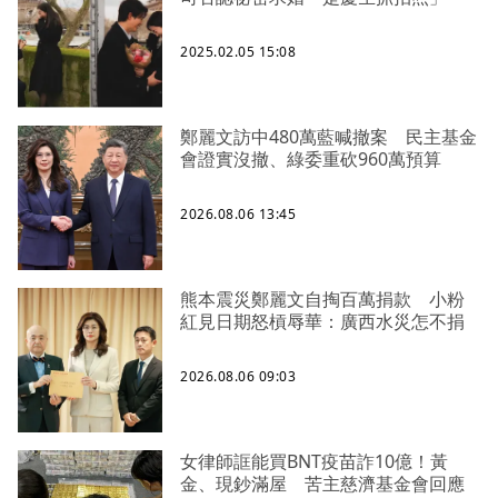
2025.02.05 15:08
鄭麗文訪中480萬藍喊撤案 民主基金
會證實沒撤、綠委重砍960萬預算
2026.08.06 13:45
熊本震災鄭麗文自掏百萬捐款 小粉
紅見日期怒槓辱華：廣西水災怎不捐
2026.08.06 09:03
女律師誆能買BNT疫苗詐10億！黃
金、現鈔滿屋 苦主慈濟基金會回應