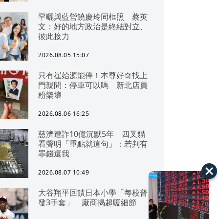
罕曬與藍營饒慶玲同框照 蔡英
文：好的地方政治是終結對立、
彼此接力
2026.08.05 15:07
只有崔始源能停！本尊好奇找上
門親問：停車可以嗎 新北店員
粉樂壞
2026.08.06 16:25
慈濟遭詐10億沉默5年 四叉貓
看聲明「重點就這句」：若判有
罪錢還我
2026.08.07 10:49
大谷翔平回饋日本小學「每校普
發3手套」 廠商揭超暖細節