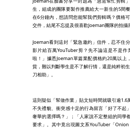
Joeman在臉書分享一封題為「急需幫忙剪
生，組成的團隊要製作推薦給大一新生的5間
在6分鐘內，想請問您能幫我們剪輯嗎？價格可
交件，結尾不忘提及很喜歡Joeman團隊的拍攝
Joeman看到這封「緊急邀約」信件，忍不
影片給百萬YouTuber剪？先不論這是不
啦！」據悉Joeman單篇業配價格約20萬以
貲，難以判斷學生是不了解行情，還是純粹初生之
刀相助」。
這則疑似「幫做作業」貼文短時間就吸引逾1.
不失禮貌、衝突感十足的行為留言「好了不起
奢華的選擇嗎？」；「人家說不定整組的同學
要求」。其中竟出現圖文系YouTuber「Oni