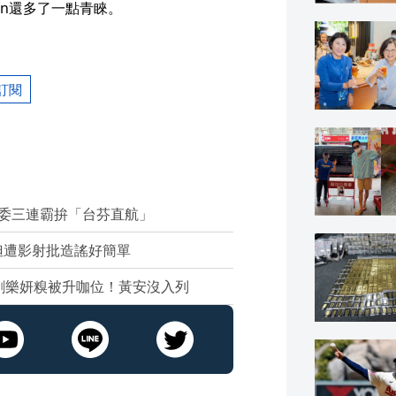
an還多了一點青睞。
訂閱
立委三連霸拚「台芬直航」
妲遭影射批造謠好簡單
劉樂妍糗被升咖位！黃安沒入列