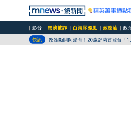
影音
慈濟被詐
白海豚颱風
致癌油
政
劍橋最年輕黑人教授閃電辭職！爆論文
快訊
改姓斷開阿湯哥！20歲舒莉首登台「
白海豚今明風雨最劇 橫掃沖繩「釀7
停電交通亂 鹿兒島建築毀