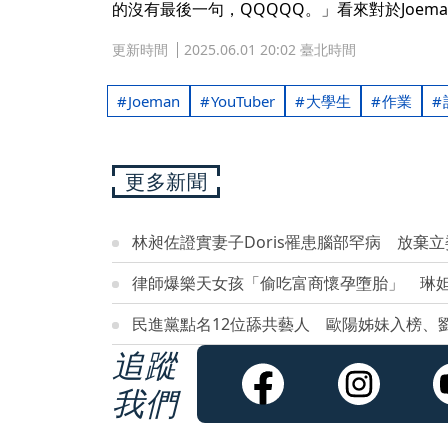
的沒有最後一句，QQQQQ。」看來對於Joem
更新時間
2025.06.01 20:02 臺北時間
Joeman
YouTuber
大學生
作業
更多新聞
林昶佐證實妻子Doris罹患腦部罕病 放棄
律師爆樂天女孩「偷吃富商懷孕墮胎」 琳
民進黨點名12位舔共藝人 歐陽姊妹入榜、
追蹤
我們