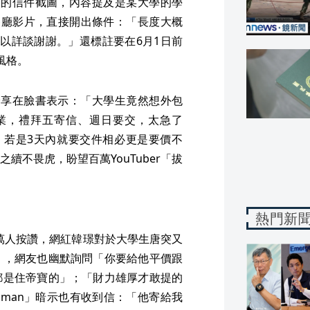
輯」的信件截圖，內容提及是某大學的學
餐廳影片，直接開出條件：「長度大概
以詳談謝謝。」還標註要在6月1日前
風格。
住分享在臉書表示：「大學生竟然想外包
是作業，禮拜五寄信、週日要交，太急了
上，若是3天內就要交件相必更是要價不
續不畏虎，盼望百萬YouTuber「拔
熱門新
6萬人按讚，網紅韓璟對於大學生唐突又
」，網友也幽默詢問「你要給他平價跟
都是住帝寶的」；「財力雄厚才敢提的
on man」暗示也有收到信：「他寄給我