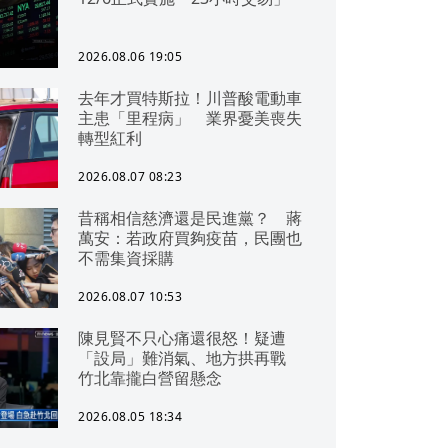
2026.08.06 19:05
去年才買特斯拉！川普酸電動車
主患「里程病」 業界憂美喪失
轉型紅利
2026.08.07 08:23
昔稱相信慈濟還是民進黨？ 蔣
萬安：若政府買夠疫苗，民團也
不需集資採購
2026.08.07 10:53
陳見賢不只心痛還很怒！疑遭
「設局」難消氣、地方拱再戰
竹北靠攏白營留懸念
2026.08.05 18:34