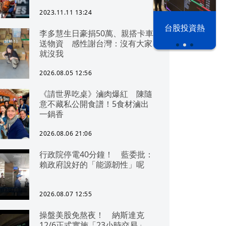
2023.11.11 13:24
漢光42演習
台股投資熱
李多慧生日豪捐50萬、親搭卡車
送物資 感性謝台灣：沒有大家
就沒我
2026.08.05 12:56
《請世界吃桌》滷肉爆紅 陳隨
意不藏私公開食譜！5食材滷出
一鍋香
2026.08.06 21:06
行政院停電40分鐘！ 藍委批：
賴政府說好的「能源韌性」呢
2026.08.07 12:55
操盤美股免熬夜！ 納斯達克
12/6正式實施「23小時交易」