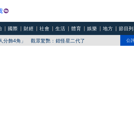
治
國際
財經
社會
生活
體育
娛樂
地方
節目列
抄襲、學歷造假 辯：無法讓每個人相信我
1人分飾4角」 觀眾驚艷：錯怪星二代了
公
傷、航班大亂」3／「白海豚」襲日本釀7傷！ 沖繩