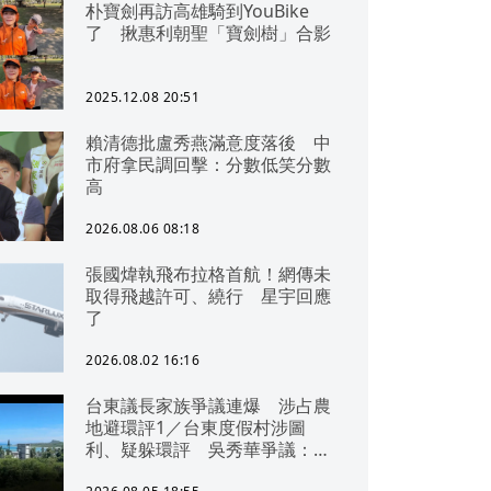
朴寶劍再訪高雄騎到YouBike
了 揪惠利朝聖「寶劍樹」合影
2025.12.08 20:51
賴清德批盧秀燕滿意度落後 中
市府拿民調回擊：分數低笑分數
高
2026.08.06 08:18
張國煒執飛布拉格首航！網傳未
取得飛越許可、繞行 星宇回應
了
2026.08.02 16:16
台東議長家族爭議連爆 涉占農
地避環評1／台東度假村涉圖
利、疑躲環評 吳秀華爭議：概
無參與