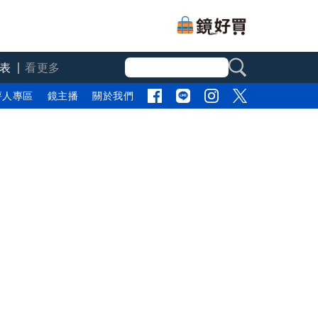
表
看更多
評人專區
鏡主播
關於我們