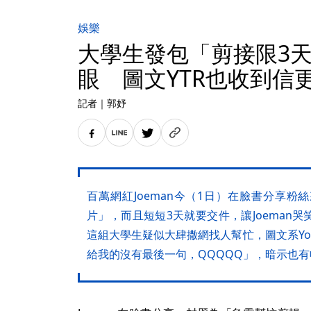
娛樂
大學生發包「剪接限3天完
眼 圖文YTR也收到信
記者
｜
郭妤
百萬網紅Joeman今（1日）在臉書分享
片」，而且短短3天就要交件，讓Joeman
這組大學生疑似大肆撒網找人幫忙，圖文系YouTu
給我的沒有最後一句，QQQQQ」，暗示也