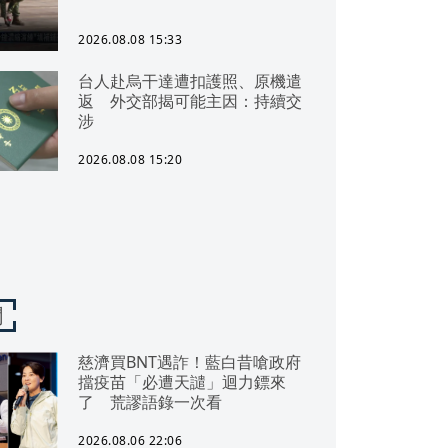
2026.08.08 15:33
台人赴烏干達遭扣護照、原機遣
返 外交部揭可能主因：持續交
涉
2026.08.08 15:20
聞
慈濟買BNT遇詐！藍白昔嗆政府
擋疫苗「必遭天譴」迴力鏢來
了 荒謬語錄一次看
2026.08.06 22:06