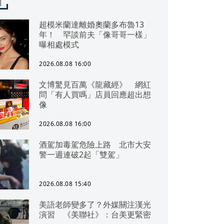
聞
超模米蘭達離婚奧蘭多布魯13
年！ 罕談前夫「像哥哥一樣」
曝相處模式
2026.08.08 16:00
文博驚見百萬《龍藏經》 網紅
問「有人買嗎」店員回應超出想
像
2026.08.08 16:00
酒駕加毒駕危險上路 北市大安
警一週連破2起「雙駕」
2026.08.08 15:40
美語老師變多了？外媒關注漢光
演習 《美聯社》：台美更緊密