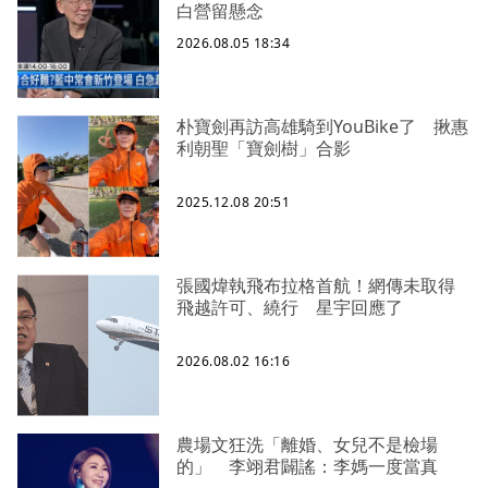
白營留懸念
2026.08.05 18:34
朴寶劍再訪高雄騎到YouBike了 揪惠
利朝聖「寶劍樹」合影
2025.12.08 20:51
張國煒執飛布拉格首航！網傳未取得
飛越許可、繞行 星宇回應了
2026.08.02 16:16
農場文狂洗「離婚、女兒不是檢場
的」 李翊君闢謠：李媽一度當真