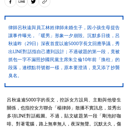
律師呂秋遠與員工林姓律師未婚生子，因小孩生母提告
讓事件曝光，「暖男」形象一夕崩毀。沉默多日後，呂
秋遠昨（29日）深夜首度以逾5000字長文回應爭議，秀
出LINE對話指自己遭到設計；不過破題的第一段，竟被
抓包一字不漏照抄國民黨主席朱立倫10年前「換柱」的
段落，連標點符號都一樣，原本要澄清，竟又添了抄襲
臭名。
呂秋遠逾5000字的長文，控訴女方設局、主動與他發生
關係，也指控女方聯合「楊律師」散播不實訊息，並秀出
多項LINE對話截圖。不過，貼文破題第一段「剛泡好咖
啡。對著電腦，路上無車無人，夜深無聲。沉默太久，傷