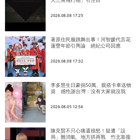
大三角飛行物」引注目
2026.08.08 17:25
著原住民服跳舞出事！河智媛代言花
蓮豐年節引輿論 經紀公司回應
2026.08.08 17:32
李多慧生日豪捐50萬、親搭卡車送物
資 感性謝台灣：沒有大家就沒我
2026.08.05 12:56
陳見賢不只心痛還很怒！疑遭「設
局」難消氣、地方拱再戰 竹北靠攏