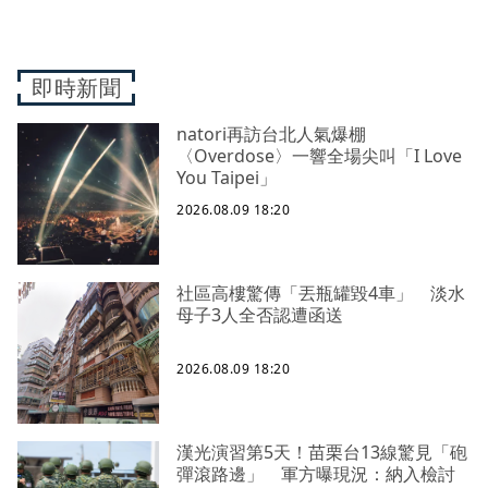
即時新聞
natori再訪台北人氣爆棚
〈Overdose〉一響全場尖叫「I Love
You Taipei」
2026.08.09 18:20
社區高樓驚傳「丟瓶罐毀4車」 淡水
母子3人全否認遭函送
2026.08.09 18:20
漢光演習第5天！苗栗台13線驚見「砲
彈滾路邊」 軍方曝現況：納入檢討