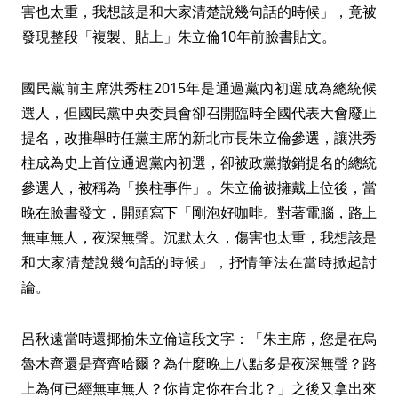
害也太重，我想該是和大家清楚說幾句話的時候」，竟被
發現整段「複製、貼上」朱立倫10年前臉書貼文。
國民黨前主席洪秀柱2015年是通過黨內初選成為總統候
選人，但國民黨中央委員會卻召開臨時全國代表大會廢止
提名，改推舉時任黨主席的新北市長朱立倫參選，讓洪秀
柱成為史上首位通過黨內初選，卻被政黨撤銷提名的總統
參選人，被稱為「換柱事件」。朱立倫被擁戴上位後，當
晚在臉書發文，開頭寫下「剛泡好咖啡。對著電腦，路上
無車無人，夜深無聲。沉默太久，傷害也太重，我想該是
和大家清楚說幾句話的時候」，抒情筆法在當時掀起討
論。
呂秋遠當時還揶揄朱立倫這段文字：「朱主席，您是在烏
魯木齊還是齊齊哈爾？為什麼晚上八點多是夜深無聲？路
上為何已經無車無人？你肯定你在台北？」之後又拿出來