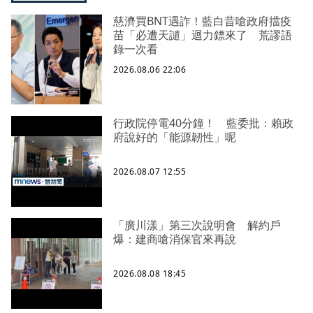
慈濟買BNT遇詐！藍白昔嗆政府擋疫
苗「必遭天譴」迴力鏢來了 荒謬語
錄一次看
2026.08.06 22:06
行政院停電40分鐘！ 藍委批：賴政
府說好的「能源韌性」呢
2026.08.07 12:55
「廣川漾」第三次說明會 解約戶
爆：建商嗆消保官來再說
2026.08.08 18:45