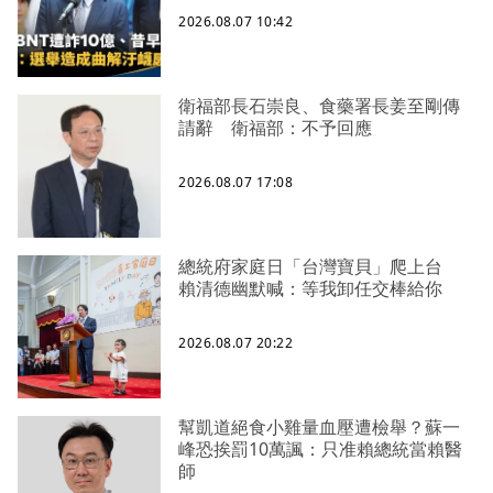
2026.08.07 10:42
衛福部長石崇良、食藥署長姜至剛傳
請辭 衛福部：不予回應
2026.08.07 17:08
總統府家庭日「台灣寶貝」爬上台
賴清德幽默喊：等我卸任交棒給你
2026.08.07 20:22
幫凱道絕食小雞量血壓遭檢舉？蘇一
峰恐挨罰10萬諷：只准賴總統當賴醫
師