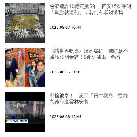
慈濟遭詐10億沉默5年 四叉貓看聲明
「重點就這句」：若判有罪錢還我
2026.08.07 10:49
《請世界吃桌》滷肉爆紅 陳隨意不
藏私公開食譜！5食材滷出一鍋香
2026.08.06 21:06
不捨被宰！ 志工「買牛救命」從綠
島跨海送雲林安養
2026.08.08 13:45