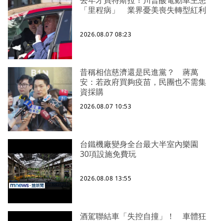
去年才買特斯拉！川普酸電動車主患
「里程病」 業界憂美喪失轉型紅利
2026.08.07 08:23
昔稱相信慈濟還是民進黨？ 蔣萬
安：若政府買夠疫苗，民團也不需集
資採購
2026.08.07 10:53
台鐵機廠變身全台最大半室內樂園
30項設施免費玩
2026.08.08 13:55
酒駕聯結車「失控自撞」！ 車體狂