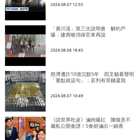
2026.08.07 12:55
「廣川漾」第三次說明會 解約戶
爆：建商嗆消保官來再說
2026.08.08 18:45
慈濟遭詐10億沉默5年 四叉貓看聲明
「重點就這句」：若判有罪錢還我
2026.08.07 10:49
《請世界吃桌》滷肉爆紅 陳隨意不
藏私公開食譜！5食材滷出一鍋香