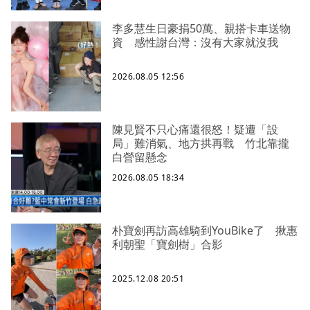
李多慧生日豪捐50萬、親搭卡車送物
資 感性謝台灣：沒有大家就沒我
2026.08.05 12:56
陳見賢不只心痛還很怒！疑遭「設
局」難消氣、地方拱再戰 竹北靠攏
白營留懸念
2026.08.05 18:34
朴寶劍再訪高雄騎到YouBike了 揪惠
利朝聖「寶劍樹」合影
2025.12.08 20:51