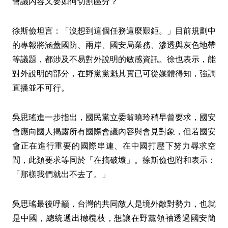
會議內容又要如何切割區分？
徐斯儉坦言：「沒想到這個任務這麼艱鉅。」目前規劃中
的專報將涵蓋國防、兩岸、國安局業務、滲透與灰色地帶
等議題，都涉及不易對外說明的敏感資訊。徐也表示，能
對外說明的部分，在野黨黨魁其實已可從媒體得知，強調
直播並不可行。
吳思瑤進一步指出，國民黨立委翁曉玲稍早曾要求，國安
會應向國人揭露所有國際會議內容與會見對象，但若國安
會正在進行重要的國際串連、在中國打壓下努力尋求空
間，此類要求等同於「在搞破壞」。徐斯儉也附和表示：
「那樣我們就出不去了。」
吳思瑤最後呼籲，台灣的共同敵人是境外敵對勢力，也就
是中國，總統遞出橄欖枝，想讓在野黨領袖透過國安簡