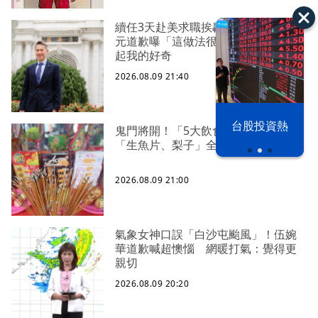
續任3天赴美求職挨轟 清大校長高為
元道歉曝「這做法很罕見」：的確引
起我的好奇
2026.08.09 21:40
漢光42演習
台股投資熱
鬼門將開！「5大飲食禁忌」一次看
「生魚片、梨子」全上榜
2026.08.09 21:00
氣象女神口誤「白沙屯颱風」！伍婉
華道歉喊超懊惱 網暖打氣：覺得更
親切
2026.08.09 20:20