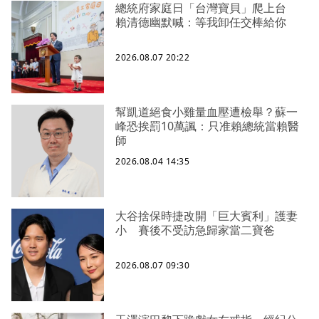
總統府家庭日「台灣寶貝」爬上台
賴清德幽默喊：等我卸任交棒給你
2026.08.07 20:22
幫凱道絕食小雞量血壓遭檢舉？蘇一
峰恐挨罰10萬諷：只准賴總統當賴醫
師
2026.08.04 14:35
大谷捨保時捷改開「巨大賓利」護妻
小 賽後不受訪急歸家當二寶爸
2026.08.07 09:30