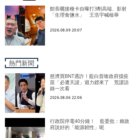
館長曬接種卡自曝打3劑高端、影射
「生理食鹽水」 王浩宇喊檢舉
2026.08.09 20:07
熱門新聞
慈濟買BNT遇詐！藍白昔嗆政府擋疫
苗「必遭天譴」迴力鏢來了 荒謬語
錄一次看
2026.08.06 22:06
行政院停電40分鐘！ 藍委批：賴政
府說好的「能源韌性」呢