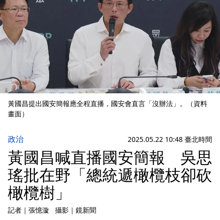
黃國昌提出國安簡報應全程直播，國安會直言「沒辦法」。（資料
畫面）
政治
2025.05.22 10:48 臺北時間
黃國昌喊直播國安簡報 吳思
瑤批在野「總統遞橄欖枝卻砍
橄欖樹」
記者
｜
張憶漩
攝影
｜
鏡新聞