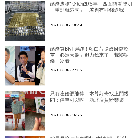
慈濟遭詐10億沉默5年 四叉貓看聲明
「重點就這句」：若判有罪錢還我
2026.08.07 10:49
慈濟買BNT遇詐！藍白昔嗆政府擋疫
苗「必遭天譴」迴力鏢來了 荒謬語
錄一次看
2026.08.06 22:06
只有崔始源能停！本尊好奇找上門親
問：停車可以嗎 新北店員粉樂壞
2026.08.06 16:25