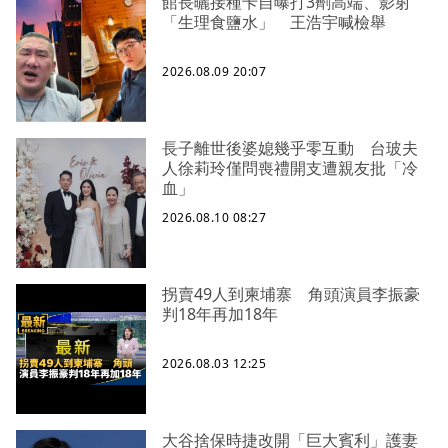
館長曬接種卡自曝打3劑高端、影射
「生理食鹽水」 王浩宇喊檢舉
2026.08.09 20:07
長子離世後婆媳幾乎零互動 台玻夫
人徐莉玲僅問喪禮開支遭親友批「冷
血」
2026.08.10 08:27
拐賣49人到柬埔寨 角頭演員李振豪
判18年再加18年
2026.08.03 12:25
大谷捨保時捷改開「巨大賓利」護妻