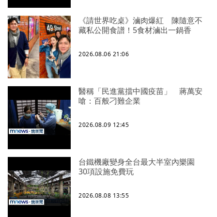
《請世界吃桌》滷肉爆紅 陳隨意不
藏私公開食譜！5食材滷出一鍋香
2026.08.06 21:06
醫稱「民進黨擋中國疫苗」 蔣萬安
嗆：百般刁難企業
2026.08.09 12:45
台鐵機廠變身全台最大半室內樂園
30項設施免費玩
2026.08.08 13:55