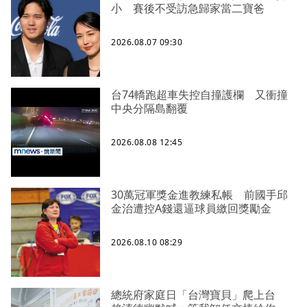
小 賽後不受訪急歸家當二寶爸
2026.08.07 09:30
台74轎跑超車失控自撞護欄 又衝撞
中央分隔島翻覆
2026.08.08 12:45
30萬冠軍獎金進教練私帳 前國手邱
金治遭控A錢還逼球員繳回獎勵金
2026.08.10 08:29
總統府家庭日「台灣寶貝」爬上台