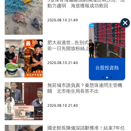
動力趨弱 海巡獲報成功救回
2026.08.10 21:49
肥大叔過世…告別式日期、地點公布
前一日先開放粉絲上香
2026.08.10 21:40
以色列 穹頂
漢光42演習
台股投資熱
之下
無菸城市誰負責？秦慧珠連問主管機
關 北市衛生局長答不出
2026.08.10 21:40
國史館長陳儀深請辭獲准！結束7年任