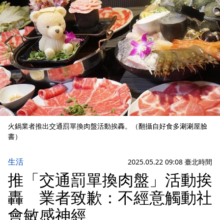
火鍋業者推出交通罰單換肉盤活動挨轟。（翻攝自好食多涮涮屋臉
書）
生活
2025.05.22 09:08 臺北時間
推「交通罰單換肉盤」活動挨
轟 業者致歉：不經意觸動社
會敏感神經