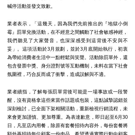
喊停活動並發文致歉。
業者表示，「這幾天，因為我們先前推出的『地獄小倒
霉』罰單兌換活動，在不經意之間觸動了社會敏感神經，
我們聽見了大家聲音，也深深感受到這背後不安與不
妥」。這項活動於3月規劃，並於3月底開始執行，初衷
為帶給消費者生活中一點輕鬆與笑聲。活動除罰單外，還
包含發票中獎、身分證對號等互動機制，未料在當下社會
氛圍裡，巧合反而成了衝擊，造成誤解與不適。
業者續指，了解每張罰單背後可能是一場事故或一段警
醒，沒有資格拿這些來當作話題或包裝，這點誠摯認錯並
深刻檢討，已全面下架相關活動，重新檢視行銷流程，未
來會更加謹慎、更加尊重。為表達歉意，即日起至6月30
日，凡至店內用餐，除原有套餐招待內容外，每份套餐將
額外再招待每位顧客一份肉品，希望透過實際行動向顧客