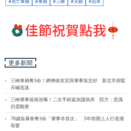
死亡車禍
車禍
三峽
火鍋
罰單
更多新聞
三峽車禍奪3命！網傳侯友宜與肇事翁交好 新北市府駁
斥喊造謠
三峽肇事翁病況曝！二次手術返加護病房 院方：意識
仍需觀察
78歲翁暴衝奪3命「肇事非首次」 5年前開上人行道撞
母嬰