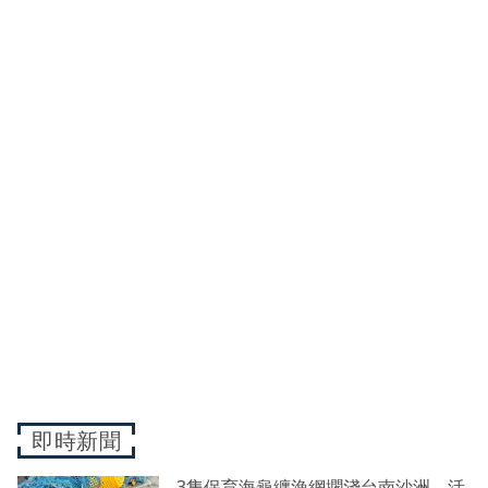
即時新聞
3隻保育海龜纏漁網擱淺台南沙洲、活