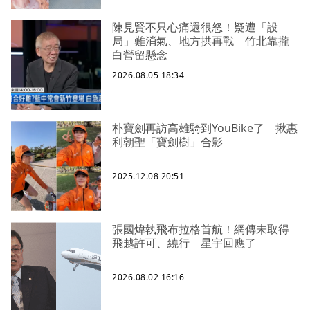
陳見賢不只心痛還很怒！疑遭「設
局」難消氣、地方拱再戰 竹北靠攏
白營留懸念
2026.08.05 18:34
朴寶劍再訪高雄騎到YouBike了 揪惠
利朝聖「寶劍樹」合影
2025.12.08 20:51
張國煒執飛布拉格首航！網傳未取得
飛越許可、繞行 星宇回應了
2026.08.02 16:16