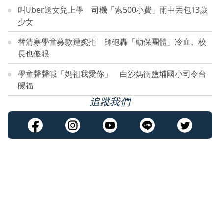
叫Uber送女兒上學 司機「索500小費」雨中丟包13歲
少女
替清寒學童募款遭婉拒 師砲轟「動保團體」冷血、校
長也傻眼
學童聲聲喊「媽祖我愛你」 白沙媽衝鹽埔國小司令台
賜福
追蹤我們