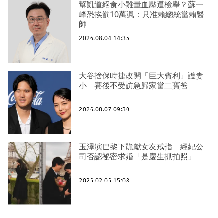
幫凱道絕食小雞量血壓遭檢舉？蘇一
峰恐挨罰10萬諷：只准賴總統當賴醫
師
2026.08.04 14:35
大谷捨保時捷改開「巨大賓利」護妻
小 賽後不受訪急歸家當二寶爸
2026.08.07 09:30
玉澤演巴黎下跪獻女友戒指 經紀公
司否認祕密求婚「是慶生抓拍照」
2025.02.05 15:08