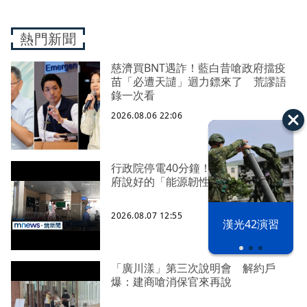
熱門新聞
慈濟買BNT遇詐！藍白昔嗆政府擋疫
苗「必遭天譴」迴力鏢來了 荒謬語
錄一次看
2026.08.06 22:06
行政院停電40分鐘！ 藍委批：賴政
府說好的「能源韌性」呢
2026.08.07 12:55
漢光42演習
「廣川漾」第三次說明會 解約戶
爆：建商嗆消保官來再說