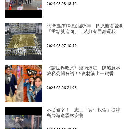
2026.08.08 18:45
慈濟遭詐10億沉默5年 四叉貓看聲明
「重點就這句」：若判有罪錢還我
2026.08.07 10:49
《請世界吃桌》滷肉爆紅 陳隨意不
藏私公開食譜！5食材滷出一鍋香
2026.08.06 21:06
不捨被宰！ 志工「買牛救命」從綠
島跨海送雲林安養