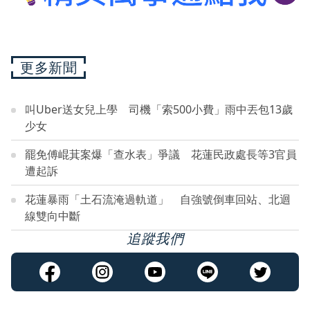
更多新聞
叫Uber送女兒上學 司機「索500小費」雨中丟包13歲
少女
罷免傅崐萁案爆「查水表」爭議 花蓮民政處長等3官員
遭起訴
花蓮暴雨「土石流淹過軌道」 自強號倒車回站、北迴
線雙向中斷
追蹤我們