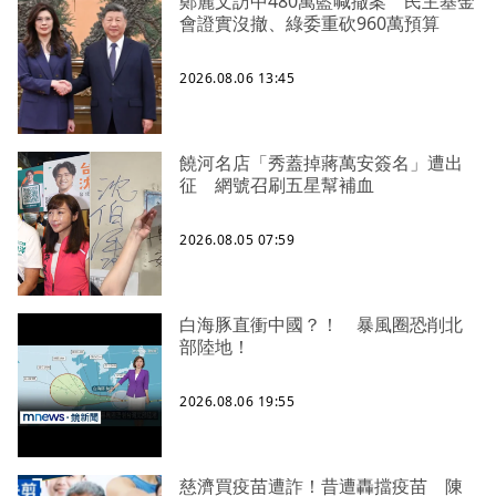
鄭麗文訪中480萬藍喊撤案 民主基金
會證實沒撤、綠委重砍960萬預算
2026.08.06 13:45
饒河名店「秀蓋掉蔣萬安簽名」遭出
征 網號召刷五星幫補血
2026.08.05 07:59
白海豚直衝中國？！ 暴風圈恐削北
部陸地！
2026.08.06 19:55
慈濟買疫苗遭詐！昔遭轟擋疫苗 陳