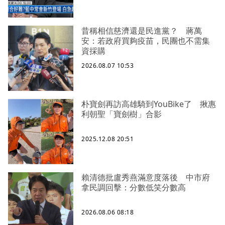
昔稱相信慈濟還是民進黨？ 蔣萬
安：若政府買夠疫苗，民團也不需集
資採購
2026.08.07 10:53
朴寶劍再訪高雄騎到YouBike了 揪惠
利朝聖「寶劍樹」合影
2025.12.08 20:51
賴清德批盧秀燕滿意度落後 中市府
拿民調回擊：分數低笑分數高
2026.08.06 08:18