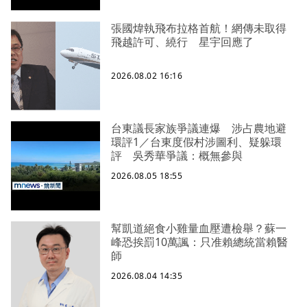
張國煒執飛布拉格首航！網傳未取得
飛越許可、繞行 星宇回應了
2026.08.02 16:16
台東議長家族爭議連爆 涉占農地避
環評1／台東度假村涉圖利、疑躲環
評 吳秀華爭議：概無參與
2026.08.05 18:55
幫凱道絕食小雞量血壓遭檢舉？蘇一
峰恐挨罰10萬諷：只准賴總統當賴醫
師
2026.08.04 14:35