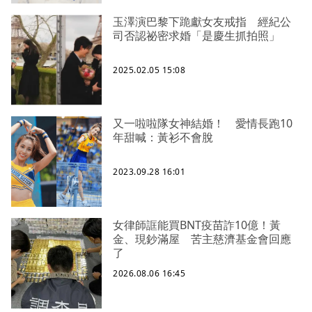
玉澤演巴黎下跪獻女友戒指 經紀公
司否認祕密求婚「是慶生抓拍照」
2025.02.05 15:08
又一啦啦隊女神結婚！ 愛情長跑10
年甜喊：黃衫不會脫
2023.09.28 16:01
女律師誆能買BNT疫苗詐10億！黃
金、現鈔滿屋 苦主慈濟基金會回應
了
2026.08.06 16:45