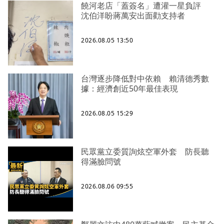
饒河老店「蓋簽名」遭灌一星負評
沈伯洋盼蔣萬安出面勸支持者
2026.08.05 13:50
台灣逐步降低對中依賴 賴清德秀數
據：經濟創近50年最佳表現
2026.08.05 15:29
民眾黨立委質詢炫空軍外套 防長聽
得滿臉問號
2026.08.06 09:55