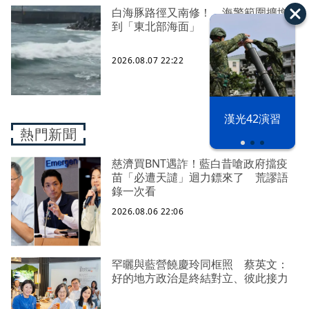
白海豚路徑又南修！ 海警範圍擴增
到「東北部海面」
2026.08.07 22:22
漢光42演習
熱門新聞
慈濟買BNT遇詐！藍白昔嗆政府擋疫
苗「必遭天譴」迴力鏢來了 荒謬語
錄一次看
2026.08.06 22:06
罕曬與藍營饒慶玲同框照 蔡英文：
好的地方政治是終結對立、彼此接力