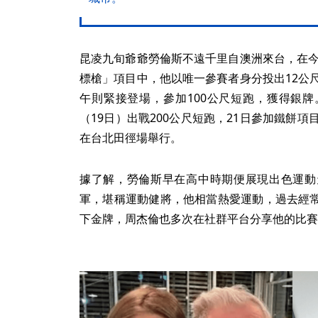
昆凌九旬爺爺勞倫斯不遠千里自澳洲來台，在今
標槍」項目中，他以唯一參賽者身分投出12公
午則緊接登場，參加100公尺短跑，獲得銀
（19日）出戰200公尺短跑，21日參加鐵餅
在台北田徑場舉行。
據了解，勞倫斯早在高中時期便展現出色運動
軍，堪稱運動健將，他相當熱愛運動，過去經
下金牌，周杰倫也多次在社群平台分享他的比賽