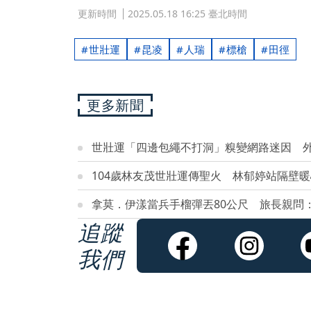
更新時間
2025.05.18 16:25 臺北時間
世壯運
昆凌
人瑞
標槍
田徑
更多新聞
世壯運「四邊包繩不打洞」糗變網路迷因 
104歲林友茂世壯運傳聖火 林郁婷站隔壁
拿莫．伊漾當兵手榴彈丟80公尺 旅長親問
追蹤
我們