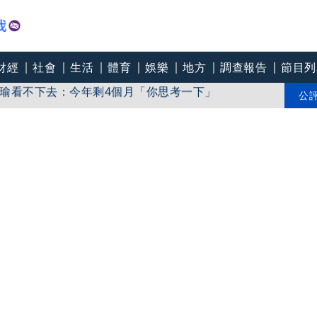
財經
社會
生活
體育
娛樂
地方
調查報告
節目列
瑜看不下去：今年剩4個月「你思考一下」
邁 高市府駁斥：毫無事實依據
公
er Eats