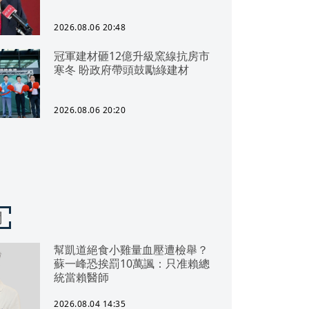
2026.08.06 20:48
冠軍建材砸12億升級窯線抗房市
寒冬 盼政府帶頭鼓勵綠建材
2026.08.06 20:20
聞
幫凱道絕食小雞量血壓遭檢舉？
蘇一峰恐挨罰10萬諷：只准賴總
統當賴醫師
2026.08.04 14:35