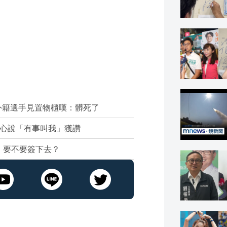
外籍選手見置物櫃嘆：髒死了
暖心說「有事叫我」獲讚
：要不要簽下去？