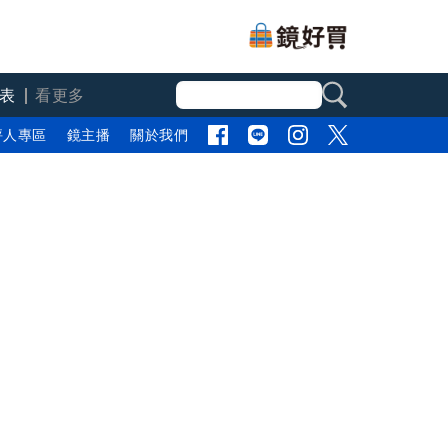
表
看更多
評人專區
鏡主播
關於我們