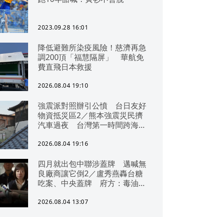
2023.09.28 16:01
降低避難所染疫風險！慈濟再急
調200頂「福慧隔屏」 華航免
費直飛日本救援
2026.08.04 19:10
強震派對照辦引公憤 台日友好
物資抵災區2／熊本強震災民擠
汽車過夜 台灣第一時間跨海急
援
2026.08.04 19:16
四月就出包中聯涉蓋牌 邁喊無
良廠商讓它倒2／盧秀燕轟台糖
吃案、中央蓋牌 府方：毒油一
直在台中
2026.08.04 13:07