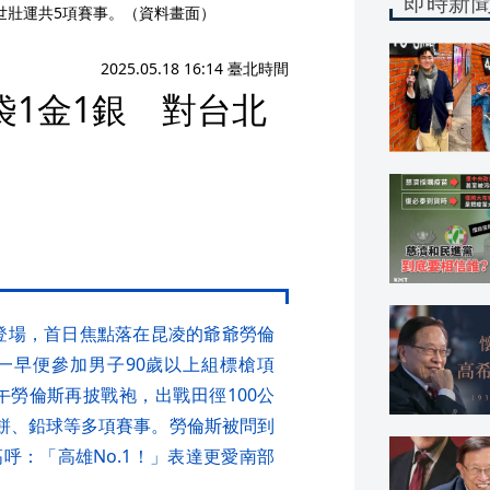
即時新
）參加世壯運共5項賽事。（資料畫面）
2025.05.18 16:14 臺北時間
1金1銀 對台北
）登場，首日焦點落在昆凌的爺爺勞倫
0歲的他一早便參加男子90歲以上組標槍項
午勞倫斯再披戰袍，出戰田徑100公
鐵餅、鉛球等多項賽事。勞倫斯被問到
呼：「高雄No.1！」表達更愛南部