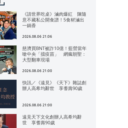
聞
《請世界吃桌》滷肉爆紅 陳隨
意不藏私公開食譜！5食材滷出
一鍋香
2026.08.06 21:06
慈濟買BNT被詐10億！藍營當年
嗆中央「擋疫苗」 網瘋朝聖：
大型翻車現場
2026.08.06 21:00
快訊／《遠見》《天下》雜誌創
辦人高希均辭世 享耆壽90歲
2026.08.06 21:00
遠見天下文化創辦人高希均辭
世 享耆壽90歲