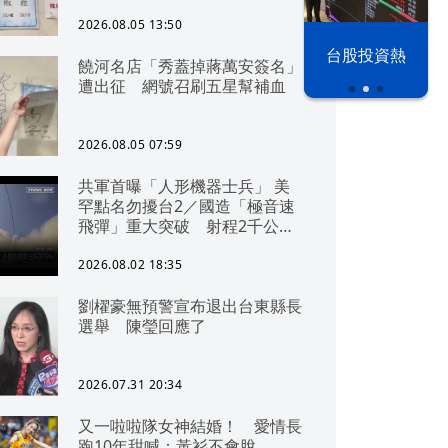
2026.08.05 13:50
以色列 穹頂
台股投資熱
饒河名店「秀蓋掉蔣萬安簽名」
之下
遭出征 網號召刷五星幫補血
2026.08.05 07:59
共軍首曝「人形機器士兵」 美
罕點名勿擾台2／國造「極音速
飛彈」重大突破 射程2千公里
可「直通北京」
2026.08.02 18:35
劉櫂豪無預警宣布退出台東縣長
選舉 陳瑩回應了
2026.07.31 20:34
又一啦啦隊女神結婚！ 愛情長
跑10年甜喊：黃衫不會脫