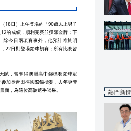
（18日）上午登場的「90歲以上男子
尺12的成績，順利完賽並獲頒金牌；下
牌。除今日兩項賽事外，他預計將於明
項目，22日則登場鉛球初賽；所有比賽皆
天賦，曾奪得澳洲高中錦標賽鉛球冠
常參加長青田徑國際錦標賽，去年更奪
畫面，為這位高齡選手喝采。
熱門新