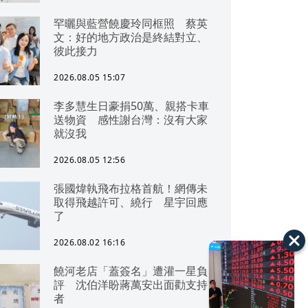
罕曬與藍營饒慶玲同框照 蔡英
文：好的地方政治是終結對立、
彼此接力
2026.08.05 15:07
李多慧生日豪捐50萬、親搭卡車
送物資 感性謝台灣：沒有大家
就沒我
2026.08.05 12:56
張國煒執飛布拉格首航！網傳未
取得飛越許可、繞行 星宇回應
了
2026.08.02 16:16
饒河老店「蓋簽名」遭灌一星負
評 沈伯洋盼蔣萬安出面勸支持
者