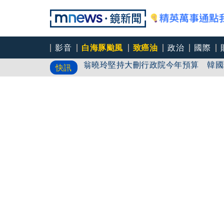
影音
白海豚颱風
致癌油
政治
國際
翁曉玲堅持大刪行政院今年預算 韓國
快訊
國民黨控台糖董事「綠友友」點名陳其
疊單計時算法現歧異 外送工會開戰Ub