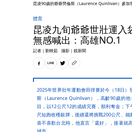
昆凌90歲的爺爺勞倫斯（Laurence Quinlivan
體育
昆凌九旬爺爺世壯運入袋
無感喊出：高雄NO.1
記者
｜
劉映茹
攝影
｜
鏡新聞
2025年世界壯年運動會田徑賽於今（18日
斯（Laurence Quinlivan），高齡9
目，以12公尺12的成績完賽，順利奪金；下
尺短跑收穫銀牌，後續還將挑戰200公尺、
喜不喜歡台北時，他直言「還好」，接著就高
城市。