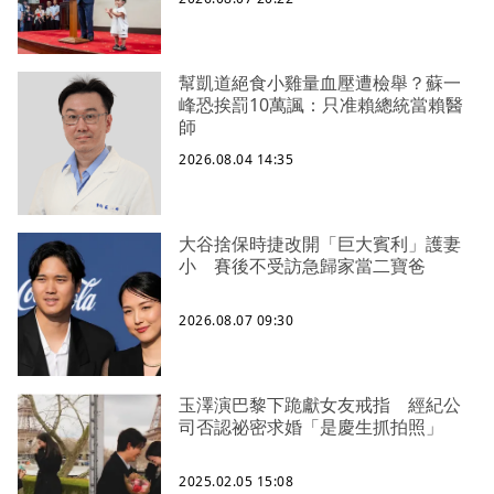
幫凱道絕食小雞量血壓遭檢舉？蘇一
峰恐挨罰10萬諷：只准賴總統當賴醫
師
2026.08.04 14:35
大谷捨保時捷改開「巨大賓利」護妻
小 賽後不受訪急歸家當二寶爸
2026.08.07 09:30
玉澤演巴黎下跪獻女友戒指 經紀公
司否認祕密求婚「是慶生抓拍照」
2025.02.05 15:08