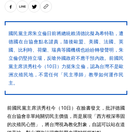
國民黨主席朱立倫日前將總統賴清德比擬為希特勒，遭
德國在台協會點名譴責，隨後歐盟、美國、法國、英
國、比利時、荷蘭、瑞典等國機構也紛紛轉發聲明，朱
立倫仍堅持立場，反嗆外國政府不應干預內政。前國民
黨主席洪秀柱今（10日）力挺朱立倫，認為台灣不是歐
洲次殖民地，不需任何「民主導師」教學如何運作民
主。
前國民黨主席洪秀柱今（10日）在臉書發文，批評德國
在台協會非單純關切民主價值，而是展現「西方根深蒂固
的次殖民心態」，將台灣視為教化對象，自認可以站在道