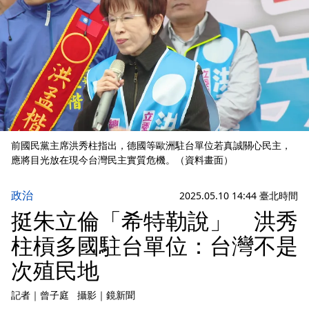
前國民黨主席洪秀柱指出，德國等歐洲駐台單位若真誠關心民主，
應將目光放在現今台灣民主實質危機。（資料畫面）
政治
2025.05.10 14:44 臺北時間
挺朱立倫「希特勒說」 洪秀
柱槓多國駐台單位：台灣不是
次殖民地
記者
｜
曾子庭
攝影
｜
鏡新聞