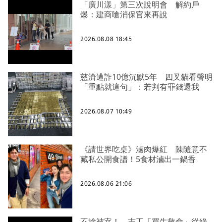
「廣川漾」第三次說明會 解約戶
爆：建商嗆消保官來再說
2026.08.08 18:45
慈濟遭詐10億沉默5年 四叉貓看聲明
「重點就這句」：若判有罪錢還我
2026.08.07 10:49
《請世界吃桌》滷肉爆紅 陳隨意不
藏私公開食譜！5食材滷出一鍋香
2026.08.06 21:06
不捨被宰！ 志工「買牛救命」從綠