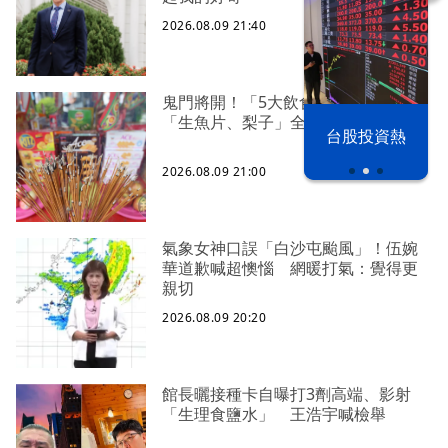
2026.08.09 21:40
鬼門將開！「5大飲食禁忌」一次看
「生魚片、梨子」全上榜
漢光42演習
台股投資熱
2026.08.09 21:00
氣象女神口誤「白沙屯颱風」！伍婉
華道歉喊超懊惱 網暖打氣：覺得更
親切
2026.08.09 20:20
館長曬接種卡自曝打3劑高端、影射
「生理食鹽水」 王浩宇喊檢舉