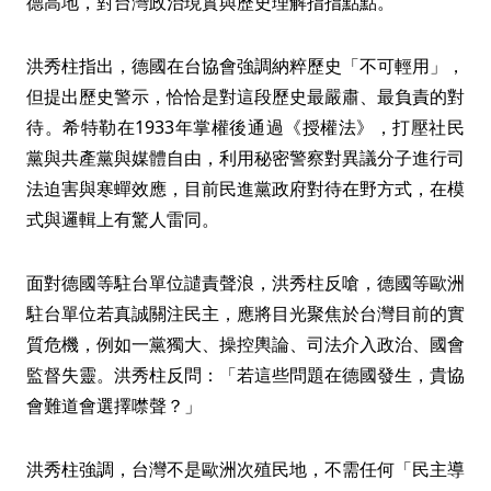
德高地，對台灣政治現實與歷史理解指指點點。
洪秀柱指出，德國在台協會強調納粹歷史「不可輕用」，
但提出歷史警示，恰恰是對這段歷史最嚴肅、最負責的對
待。希特勒在1933年掌權後通過《授權法》，打壓社民
黨與共產黨與媒體自由，利用秘密警察對異議分子進行司
法迫害與寒蟬效應，目前民進黨政府對待在野方式，在模
式與邏輯上有驚人雷同。
面對德國等駐台單位譴責聲浪，洪秀柱反嗆，德國等歐洲
駐台單位若真誠關注民主，應將目光聚焦於台灣目前的實
質危機，例如一黨獨大、操控輿論、司法介入政治、國會
監督失靈。洪秀柱反問：「若這些問題在德國發生，貴協
會難道會選擇噤聲？」
洪秀柱強調，台灣不是歐洲次殖民地，不需任何「民主導