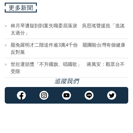
更多新聞
林月琴遭疑剴剴案失職委屈落淚 吳思瑤聲援批「造謠
太過分」
罷免羅明才二階送件逾3萬4千份 罷團盼台灣有個健康
反對黨
世壯運頒獎「不升國旗、唱國歌」 蔣萬安：觀眾台不
受限
追蹤我們