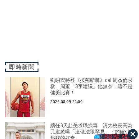
即時新聞
劉畊宏將登《披荊斬棘》call周杰倫求
救 周董「3字建議」他無奈：這不是
健美比賽！
2026.08.09 22:00
續任3天赴美求職挨轟 清大校長高為
元道歉曝「這做法很罕見」：的確引
起我的好奇