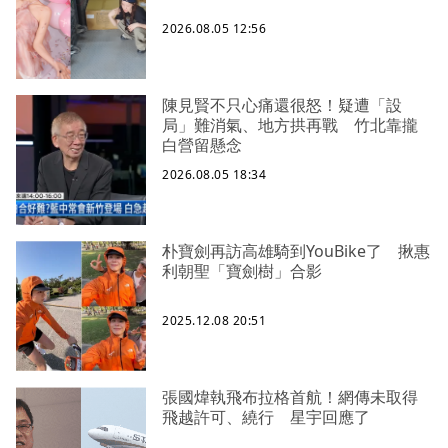
2026.08.05 12:56
陳見賢不只心痛還很怒！疑遭「設
局」難消氣、地方拱再戰 竹北靠攏
白營留懸念
2026.08.05 18:34
朴寶劍再訪高雄騎到YouBike了 揪惠
利朝聖「寶劍樹」合影
2025.12.08 20:51
張國煒執飛布拉格首航！網傳未取得
飛越許可、繞行 星宇回應了