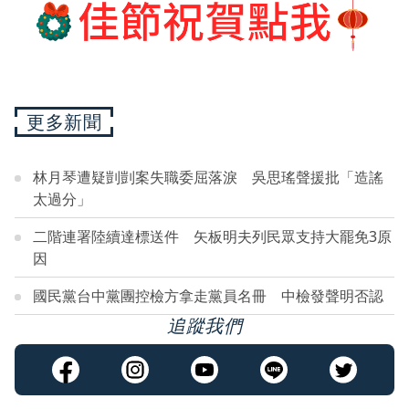
更多新聞
林月琴遭疑剴剴案失職委屈落淚 吳思瑤聲援批「造謠
太過分」
二階連署陸續達標送件 矢板明夫列民眾支持大罷免3原
因
國民黨台中黨團控檢方拿走黨員名冊 中檢發聲明否認
追蹤我們