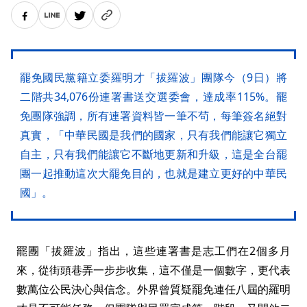
罷免國民黨籍立委羅明才「拔羅波」團隊今（9日）將
二階共34,076份連署書送交選委會，達成率115%。罷
免團隊強調，所有連署資料皆一筆不茍，每筆簽名絕對
真實，「中華民國是我們的國家，只有我們能讓它獨立
自主，只有我們能讓它不斷地更新和升級，這是全台罷
團一起推動這次大罷免目的，也就是建立更好的中華民
國」。
罷團「拔羅波」指出，這些連署書是志工們在2個多月
來，從街頭巷弄一步步收集，這不僅是一個數字，更代表
數萬位公民決心與信念。外界曾質疑罷免連任八屆的羅明