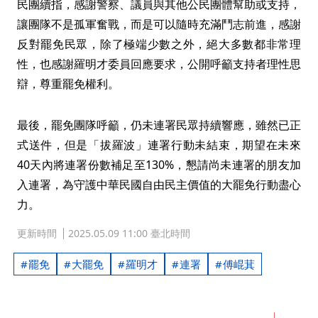
民團續指，感謝警察、議員與其他公民團體幫助或支持，
讓團隊不是孤軍奮戰，而是可以隨時充滿鬥志前進，感謝
反對罷免民眾，除了極端少數之外，絕大多數都非常理
性，也感謝羅明才委員回應要求，公開呼籲支持者理性思
辯，尊重罷免權利。
最後，罷免團隊呼籲，仍未連署民眾持續響應，雖然已正
式送件，但是「拔羅波」連署行動未結束，期望在未來
40天內將連署份數補足至130%，懇請尚未連署的朋友加
入連署，為守護中華民國自由民主價值的大罷免行動盡心
力。
更新時間
2025.05.09 11:00 臺北時間
罷免
大罷免
羅明才
連署
傅崐萁