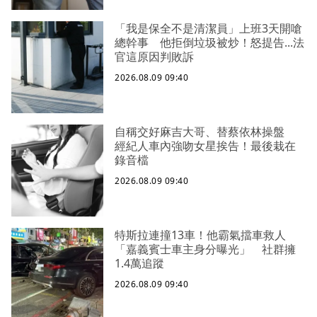
「我是保全不是清潔員」上班3天開嗆
總幹事 他拒倒垃圾被炒！怒提告...法
官這原因判敗訴
2026.08.09 09:40
自稱交好麻吉大哥、替蔡依林操盤
經紀人車內強吻女星挨告！最後栽在
錄音檔
2026.08.09 09:40
特斯拉連撞13車！他霸氣擋車救人
「嘉義賓士車主身分曝光」 社群擁
1.4萬追蹤
2026.08.09 09:40