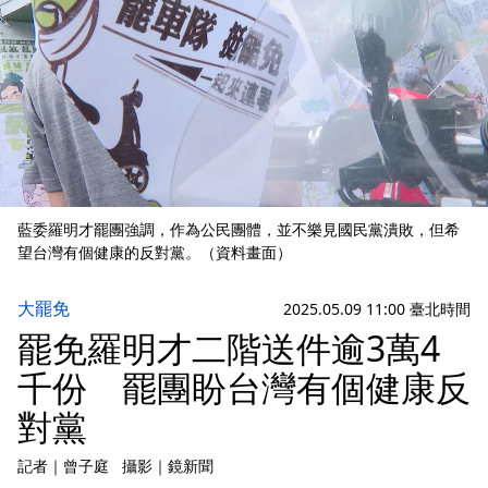
藍委羅明才罷團強調，作為公民團體，並不樂見國民黨潰敗，但希
望台灣有個健康的反對黨。（資料畫面）
大罷免
2025.05.09 11:00 臺北時間
罷免羅明才二階送件逾3萬4
千份 罷團盼台灣有個健康反
對黨
記者
｜
曾子庭
攝影
｜
鏡新聞