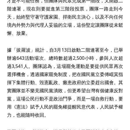
才是不可能任務，但團隊與民眾完成第一階段，又開啟二
階連署，現在則要挺進第三階段投票，團隊一路走到今
天，始終堅守著守護家園、捍衛民主決心，以及不向任何
境內外勢力與代理人妥協的立場，這份堅定讓團隊從未鬆
懈、放棄。
據「拔羅波」統計，自3月13日啟動二階連署至今，已舉
辦逾643活動場次、總時數超過2,500小時，參與人次超
過3,541人。團隊認為，這場罷免運動是要提供民眾再次
選擇機會，透過國家罷免制度，把在國民黨立委傅崐萁指
揮下集體行動、毁憲亂政、癱患政府的立委趕出國會。其
實團隊並不樂見國民黨潰敗，但更希望台灣有個健康反對
黨，這場公民行動不是政治鬥爭，而是一場自救行動，要
用《憲法》賦予人民的罷免權提醒民意代表，人民賦予權
力，也能隨時收回。