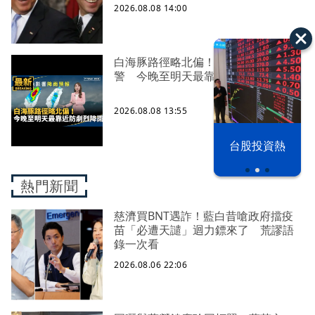
2026.08.08 14:00
白海豚路徑略北偏！氣象署發巨浪告
警 今晚至明天最靠近、防劇烈降雨
2026.08.08 13:55
漢光42演習
台股投資熱
熱門新聞
慈濟買BNT遇詐！藍白昔嗆政府擋疫
苗「必遭天譴」迴力鏢來了 荒謬語
錄一次看
2026.08.06 22:06