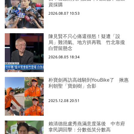
資採購
2026.08.07 10:53
陳見賢不只心痛還很怒！疑遭「設
局」難消氣、地方拱再戰 竹北靠攏
白營留懸念
2026.08.05 18:34
朴寶劍再訪高雄騎到YouBike了 揪惠
利朝聖「寶劍樹」合影
2025.12.08 20:51
賴清德批盧秀燕滿意度落後 中市府
拿民調回擊：分數低笑分數高