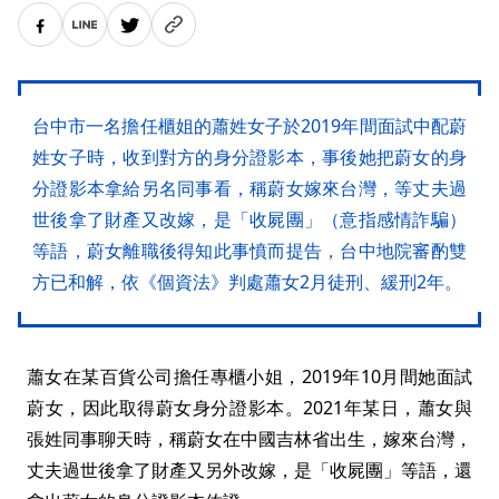
台中市一名擔任櫃姐的蕭姓女子於2019年間面試中配蔚
姓女子時，收到對方的身分證影本，事後她把蔚女的身
分證影本拿給另名同事看，稱蔚女嫁來台灣，等丈夫過
世後拿了財產又改嫁，是「收屍團」（意指感情詐騙）
等語，蔚女離職後得知此事憤而提告，台中地院審酌雙
方已和解，依《個資法》判處蕭女2月徒刑、緩刑2年。
蕭女在某百貨公司擔任專櫃小姐，2019年10月間她面試
蔚女，因此取得蔚女身分證影本。2021年某日，蕭女與
張姓同事聊天時，稱蔚女在中國吉林省出生，嫁來台灣，
丈夫過世後拿了財產又另外改嫁，是「收屍團」等語，還