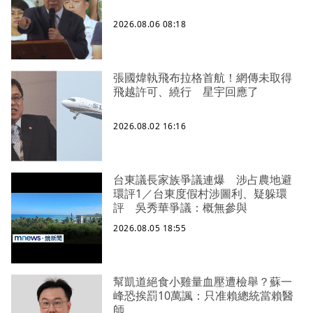
2026.08.06 08:18
張國煒執飛布拉格首航！網傳未取得
飛越許可、繞行 星宇回應了
2026.08.02 16:16
台東議長家族爭議連爆 涉占農地避
環評1／台東度假村涉圖利、疑躲環
評 吳秀華爭議：概無參與
2026.08.05 18:55
幫凱道絕食小雞量血壓遭檢舉？蘇一
峰恐挨罰10萬諷：只准賴總統當賴醫
師