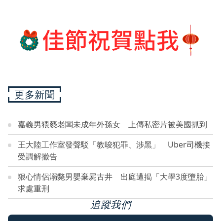
更多新聞
嘉義男猥褻老闆未成年外孫女 上傳私密片被美國抓到
王大陸工作室發聲駁「教唆犯罪、涉黑」 Uber司機接
受調解撤告
狠心情侶溺斃男嬰棄屍古井 出庭遭揭「大學3度墮胎」
求處重刑
追蹤我們