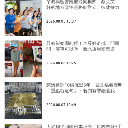
罕曬與藍營饒慶玲同框照 蔡英文：
好的地方政治是終結對立、彼此接力
2026.08.05 15:07
只有崔始源能停！本尊好奇找上門親
問：停車可以嗎 新北店員粉樂壞
2026.08.06 16:25
慈濟遭詐10億沉默5年 四叉貓看聲明
「重點就這句」：若判有罪錢還我
2026.08.07 10:49
大谷翔平回饋日本小學「每校普發3手