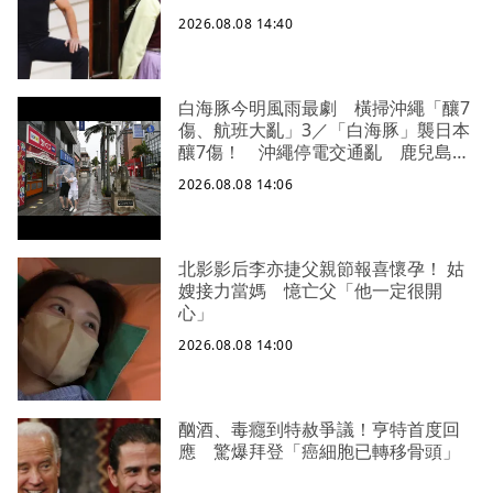
2026.08.08 14:40
白海豚今明風雨最劇 橫掃沖繩「釀7
傷、航班大亂」3／「白海豚」襲日本
釀7傷！ 沖繩停電交通亂 鹿兒島建
築毀
2026.08.08 14:06
北影影后李亦捷父親節報喜懷孕！ 姑
嫂接力當媽 憶亡父「他一定很開
心」
2026.08.08 14:00
酗酒、毒癮到特赦爭議！亨特首度回
應 驚爆拜登「癌細胞已轉移骨頭」