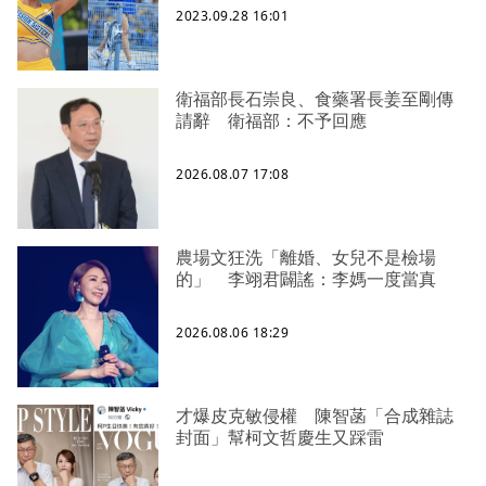
2023.09.28 16:01
衛福部長石崇良、食藥署長姜至剛傳
請辭 衛福部：不予回應
2026.08.07 17:08
農場文狂洗「離婚、女兒不是檢場
的」 李翊君闢謠：李媽一度當真
2026.08.06 18:29
才爆皮克敏侵權 陳智菡「合成雜誌
封面」幫柯文哲慶生又踩雷