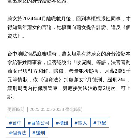
拿出蔚女的身分證影本佐證。
蔚女於2024年4月離職數月後，回到專櫃找張姓同事，才
得知當年蕭女的言論，她憤而向蕭女提告誹謗、違反《個
資法》。
台中地院簡易庭審理時，蕭女坦承有將蔚女的身分證影本
拿給張姓同事看，但否認說出「收屍團」等語，法官審酌
蕭女已與對方和解、賠償，考量犯後態度、月薪2萬5千
元等情狀，依《個資法》判處蕭女2月徒刑、緩刑2年，
緩刑期間內付保護管束，另應接受法治教育2場次，可上
訴。
更新時間
2025.05.05 20:33 臺北時間
台中
百貨公司
櫃姐
徵人
中配
個資法
緩刑