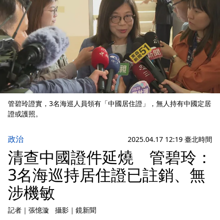
管碧玲證實，3名海巡人員領有「中國居住證」，無人持有中國定居
證或護照。
政治
2025.04.17 12:19 臺北時間
清查中國證件延燒 管碧玲：
3名海巡持居住證已註銷、無
涉機敏
記者
｜
張憶漩
攝影
｜
鏡新聞