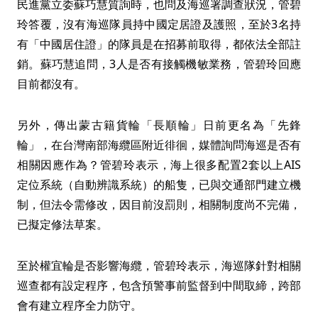
民進黨立委蘇巧慧質詢時，也問及海巡署調查狀況，管碧
玲答覆，沒有海巡隊員持中國定居證及護照，至於3名持
有「中國居住證」的隊員是在招募前取得，都依法全部註
銷。蘇巧慧追問，3人是否有接觸機敏業務，管碧玲回應
目前都沒有。
另外，傳出蒙古籍貨輪「長順輪」日前更名為「先鋒
輪」，在台灣南部海纜區附近徘徊，媒體詢問海巡是否有
相關因應作為？管碧玲表示，海上很多配置2套以上AIS
定位系統（自動辨識系統）的船隻，已與交通部門建立機
制，但法令需修改，因目前沒罰則，相關制度尚不完備，
已擬定修法草案。
至於權宜輪是否影響海纜，管碧玲表示，海巡隊針對相關
巡查都有設定程序，包含預警事前監督到中間取締，跨部
會有建立程序全力防守。