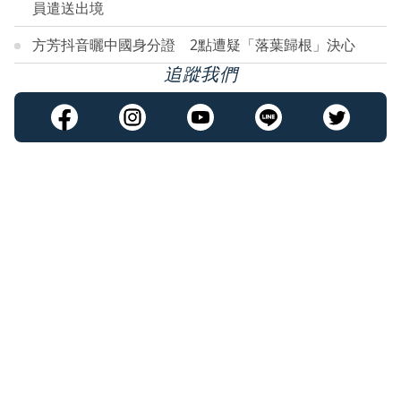
員遣送出境
方芳抖音曬中國身分證 2點遭疑「落葉歸根」決心
追蹤我們