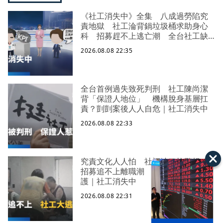
《社工消失中》全集 八成過勞陷究
責地獄 社工淪背鍋垃圾桶求助身心
科 招募趕不上逃亡潮 全台社工缺
口警報 揭薪資回捐黑幕 血汗錢遭
2026.08.08 22:35
剝削
全台首例過失致死判刑 社工陳尚潔
背「保證人地位」 機構脫身基層扛
責？剴剴案後人人自危｜社工消失中
2026.08.08 22:33
究責文化人人怕 社福缺口拉警報
招募追不上離職潮 低薪過勞誰來守
護｜社工消失中
2026.08.08 22:31