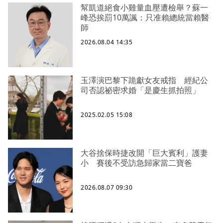
幫凱道絕食小雞量血壓遭檢舉？蘇一
峰恐挨罰10萬諷：只准賴總統當賴醫
師
2026.08.04 14:35
玉澤演巴黎下跪獻女友戒指 經紀公
司否認祕密求婚「是慶生抓拍照」
2025.02.05 15:08
大谷捨保時捷改開「巨大賓利」護妻
小 賽後不受訪急歸家當二寶爸
2026.08.07 09:30