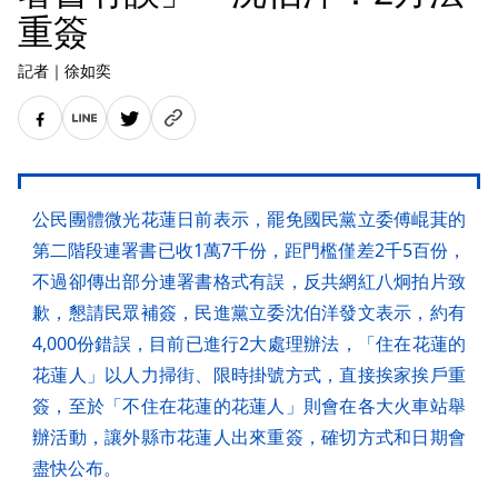
重簽
記者
｜
徐如奕
公民團體微光花蓮日前表示，罷免國民黨立委傅崐萁的
第二階段連署書已收1萬7千份，距門檻僅差2千5百份，
不過卻傳出部分連署書格式有誤，反共網紅八炯拍片致
歉，懇請民眾補簽，民進黨立委沈伯洋發文表示，約有
4,000份錯誤，目前已進行2大處理辦法，「住在花蓮的
花蓮人」以人力掃街、限時掛號方式，直接挨家挨戶重
簽，至於「不住在花蓮的花蓮人」則會在各大火車站舉
辦活動，讓外縣市花蓮人出來重簽，確切方式和日期會
盡快公布。