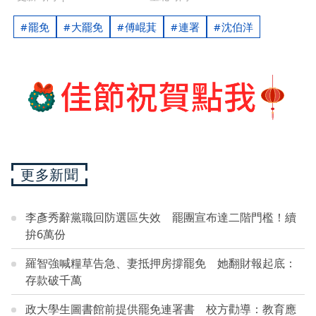
罷免
大罷免
傅崐萁
連署
沈伯洋
更多新聞
李彥秀辭黨職回防選區失效 罷團宣布達二階門檻！續
拚6萬份
羅智強喊糧草告急、妻抵押房撐罷免 她翻財報起底：
存款破千萬
政大學生圖書館前提供罷免連署書 校方勸導：教育應