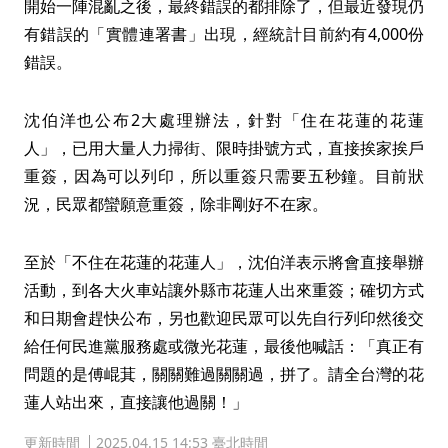
開始一陣混亂之後，最終錯誤的都排除了，但最近發現仍
有錯誤的「實體連署書」出現，經統計目前約有4,000份
錯誤。
沈伯洋也公布2大處理辦法，針對「住在花蓮的花蓮
人」，已用大量人力掃街、限時掛號方式，直接挨家挨戶
重簽，因為可以列印，所以重簽只需要五秒鐘。目前狀
況，民眾都蠻願意重簽，除非剛好不在家。
至於「不住在花蓮的花蓮人」，沈伯洋表示將會直接舉辦
活動，到各大火車站讓外縣市花蓮人出來重簽；確切方式
和日期會趕快公布，另也歡迎民眾可以先自行列印然後交
給任何民進黨服務處或微光花蓮，最後他喊話：「真正有
問題的是傅崐萁，關關難過關關過，拼了。請全台灣的花
蓮人站出來，直接讓他過關！」
更新時間
2025.04.15 14:53 臺北時間