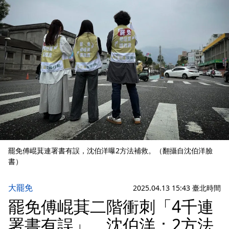
罷免傅崐萁連署書有誤，沈伯洋曝2方法補救。（翻攝自沈伯洋臉
書）
大罷免
2025.04.13 15:43 臺北時間
罷免傅崐萁二階衝刺「4千連
署書有誤」 沈伯洋：2方法