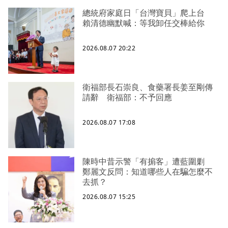
總統府家庭日「台灣寶貝」爬上台
賴清德幽默喊：等我卸任交棒給你
2026.08.07 20:22
衛福部長石崇良、食藥署長姜至剛傳
請辭 衛福部：不予回應
2026.08.07 17:08
陳時中昔示警「有掮客」遭藍圍剿
鄭麗文反問：知道哪些人在騙怎麼不
去抓？
2026.08.07 15:25