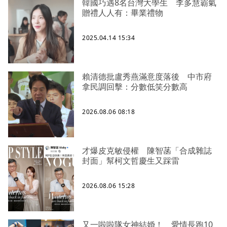
韓國巧遇8名台灣大學生 李多慧霸氣
贈禮人人有：畢業禮物
2025.04.14 15:34
賴清德批盧秀燕滿意度落後 中市府
拿民調回擊：分數低笑分數高
2026.08.06 08:18
才爆皮克敏侵權 陳智菡「合成雜誌
封面」幫柯文哲慶生又踩雷
2026.08.06 15:28
又一啦啦隊女神結婚！ 愛情長跑10