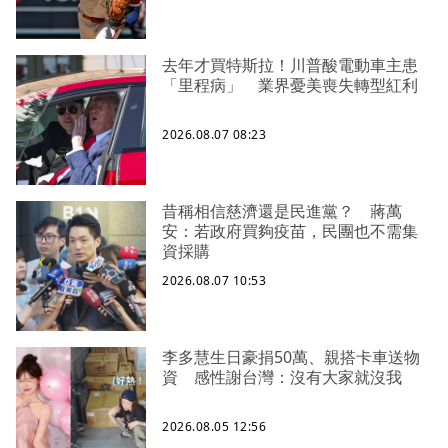
去年才買特斯拉！川普酸電動車主患
「里程病」 業界憂美喪失轉型紅利
2026.08.07 08:23
昔稱相信慈濟還是民進黨？ 蔣萬
安：若政府買夠疫苗，民團也不需集
資採購
2026.08.07 10:53
李多慧生日豪捐50萬、親搭卡車送物
資 感性謝台灣：沒有大家就沒我
2026.08.05 12:56