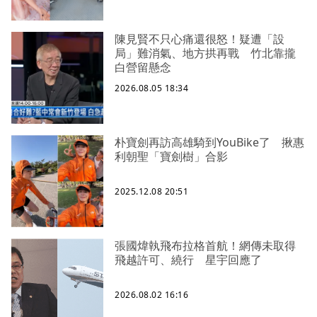
陳見賢不只心痛還很怒！疑遭「設
局」難消氣、地方拱再戰 竹北靠攏
白營留懸念
2026.08.05 18:34
朴寶劍再訪高雄騎到YouBike了 揪惠
利朝聖「寶劍樹」合影
2025.12.08 20:51
張國煒執飛布拉格首航！網傳未取得
飛越許可、繞行 星宇回應了
2026.08.02 16:16