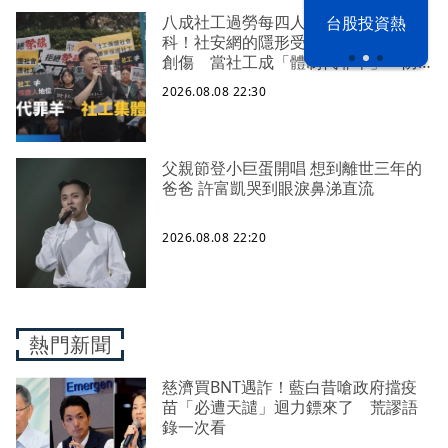
八成社工過勞每四人有一人求助身心
漢光42演習
台股投資熱
科！社安網的隱形受災戶 集體心理
創傷 當社工成「體制代罪羊」 防
禦性社工不敢多做無奈趨勢？耗竭殆
2026.08.08 22:30
盡下的社安網危機｜社工消失中
父親節登小巨蛋開唱 想到離世三年的
爸爸 許富凱哭到眼淚鼻涕直流
2026.08.08 22:20
熱門新聞
慈濟買BNT遇詐！藍白昔嗆政府擋疫
苗「必遭天譴」迴力鏢來了 荒謬語
錄一次看