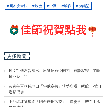
國家安全法
洩密
中國
離職
游錫堃
更多新聞
柯文哲傳左腎積水、尿管結石今開刀 戒護就醫「坐輪
椅不發一語」
藍青年軍稱孫中山「聯俄容共」情勢所逼 網酸：2次下
場都很慘
中配網紅遭驅逐「國台辦批欺凌」 陸委會：若在中國