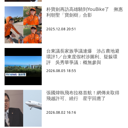
朴寶劍再訪高雄騎到YouBike了 揪惠
利朝聖「寶劍樹」合影
2025.12.08 20:51
台東議長家族爭議連爆 涉占農地避
環評1／台東度假村涉圖利、疑躲環
評 吳秀華爭議：概無參與
2026.08.05 18:55
張國煒執飛布拉格首航！網傳未取得
飛越許可、繞行 星宇回應了
2026.08.02 16:16