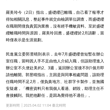
羅美玲今（2日）指出，盛礎纓已離職，自己看了報導才
得知相關訊息，整起事件就交由檢調單位調查，而盛礎纓
在職期間僅負責質詢業務，沒有經手機敏資料。至於盛礎
纓離職時間與原因，羅美玲回應，盛礎纓於2月請辭，當
時僅表示是生涯規劃。
民進黨立委郭昱晴則表示，去年7月盛礎纓曾短暫在辦公
室任職，當時因人手不足由他人介紹入職，但該助理進入
辦公室不久便赴美約2、3週，返回辦公室後不到1個月即
請他離開。郭昱晴指出，主因是與同事相處問題，該助理
任職時間不足2月，僅負責地方、社群字卡製作，並無國
安疑慮，「機密資料只有我個人看過、銷毀，助理主任不
會接觸到。我把他辭任，是因為覺得他不適任」。
更新時間
2025.04.02 11:04 臺北時間