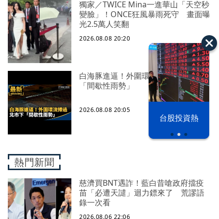
獨家／TWICE Mina一進華山「天空秒
變臉」！ONCE狂風暴雨死守 畫面曝
光2.5萬人笑翻
2026.08.08 20:20
白海豚進逼！外圍環流掃過 北市下
「間歇性雨勢」
2026.08.08 20:05
漢光42演習
台股投資熱
熱門新聞
慈濟買BNT遇詐！藍白昔嗆政府擋疫
苗「必遭天譴」迴力鏢來了 荒謬語
錄一次看
2026.08.06 22:06