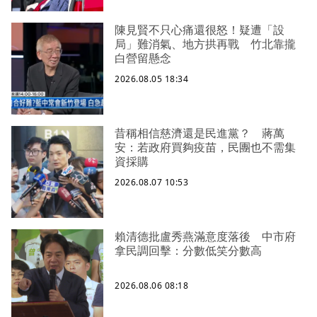
陳見賢不只心痛還很怒！疑遭「設
局」難消氣、地方拱再戰 竹北靠攏
白營留懸念
2026.08.05 18:34
昔稱相信慈濟還是民進黨？ 蔣萬
安：若政府買夠疫苗，民團也不需集
資採購
2026.08.07 10:53
賴清德批盧秀燕滿意度落後 中市府
拿民調回擊：分數低笑分數高
2026.08.06 08:18