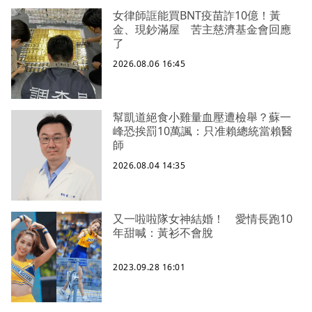
女律師誆能買BNT疫苗詐10億！黃
金、現鈔滿屋 苦主慈濟基金會回應
了
2026.08.06 16:45
幫凱道絕食小雞量血壓遭檢舉？蘇一
峰恐挨罰10萬諷：只准賴總統當賴醫
師
2026.08.04 14:35
又一啦啦隊女神結婚！ 愛情長跑10
年甜喊：黃衫不會脫
2023.09.28 16:01