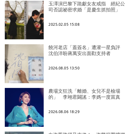
玉澤演巴黎下跪獻女友戒指 經紀公
司否認祕密求婚「是慶生抓拍照」
2025.02.05 15:08
饒河老店「蓋簽名」遭灌一星負評
沈伯洋盼蔣萬安出面勸支持者
2026.08.05 13:50
農場文狂洗「離婚、女兒不是檢場
的」 李翊君闢謠：李媽一度當真
2026.08.06 18:29