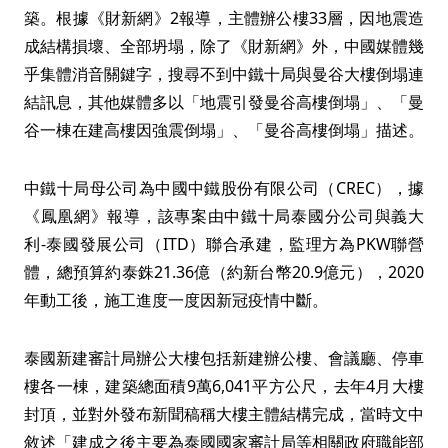
築。根據《財新網》2報導，主體辦公樓33層，因地震造
成結構損壞、全部坍塌，除了《財新網》外，中國媒體幾
乎集體消音關鍵字，搜尋不到中鐵十局與曼谷大樓倒塌連
結訊息，其他媒體多以「地震引發曼谷高樓倒塌」、「曼
谷一棟在建高樓因強震倒塌」、「曼谷高樓倒塌」描述。
中鐵十局母公司為中國中鐵股份有限公司（CREC），據
《鳳凰網》報導，該專案由中鐵十局泰國分公司與義大
利-泰國發展公司（ITD）聯合承建，監理方為PKW聯營
體，總預算約泰銖21.36億（約新台幣20.9億元），2020
年動工後，施工進度一度因新冠疫情中斷。
泰國新建審計局辦公大樓包括新建辦公樓、會議廳、停車
樓各一棟，建築總面積9萬6,041平方公尺，去年4月大樓
封頂，並對外發布新聞稿稱大樓主體結構完成，當時文中
敘述「建成之後主要為泰國國家審計局等相關政府職能部