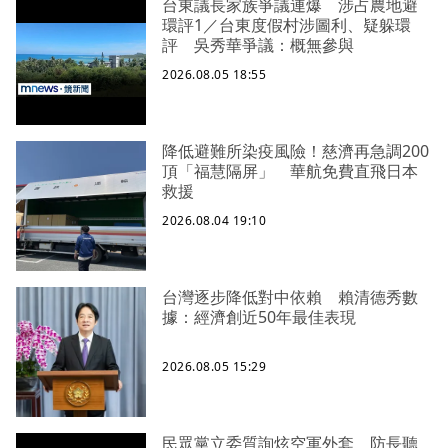
台東議長家族爭議連爆 涉占農地避
環評1／台東度假村涉圖利、疑躲環
評 吳秀華爭議：概無參與
2026.08.05 18:55
降低避難所染疫風險！慈濟再急調200
頂「福慧隔屏」 華航免費直飛日本
救援
2026.08.04 19:10
台灣逐步降低對中依賴 賴清德秀數
據：經濟創近50年最佳表現
2026.08.05 15:29
民眾黨立委質詢炫空軍外套 防長聽