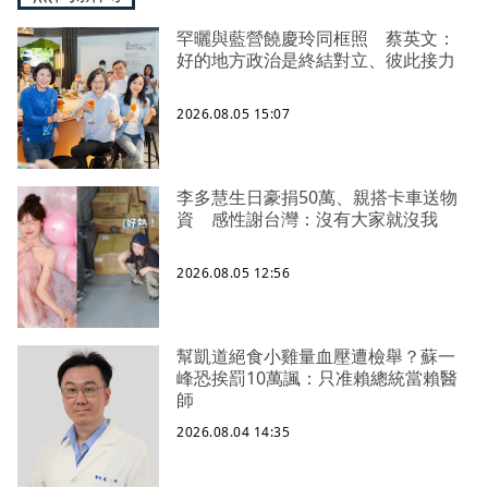
罕曬與藍營饒慶玲同框照 蔡英文：
好的地方政治是終結對立、彼此接力
2026.08.05 15:07
李多慧生日豪捐50萬、親搭卡車送物
資 感性謝台灣：沒有大家就沒我
2026.08.05 12:56
幫凱道絕食小雞量血壓遭檢舉？蘇一
峰恐挨罰10萬諷：只准賴總統當賴醫
師
2026.08.04 14:35