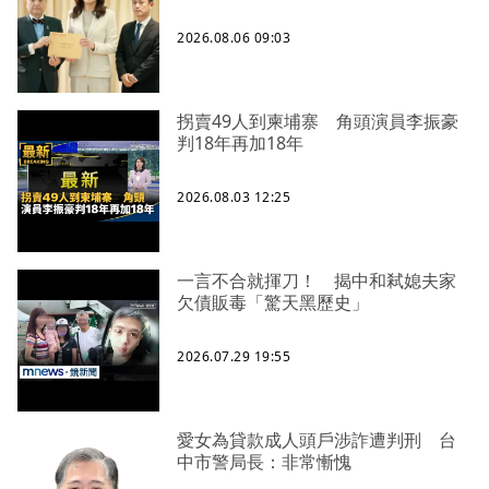
2026.08.06 09:03
拐賣49人到柬埔寨 角頭演員李振豪
判18年再加18年
2026.08.03 12:25
一言不合就揮刀！ 揭中和弒媳夫家
欠債販毒「驚天黑歷史」
2026.07.29 19:55
愛女為貸款成人頭戶涉詐遭判刑 台
中市警局長：非常慚愧