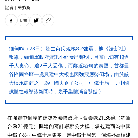
記者
｜
林妏緹
緬甸昨（28日）發生芮氏規模8.2強震，據《法新社》
報導，緬甸軍政府資訊小組發出聲明，目前已知有超過
千人喪命、逾2千人受傷，而鄰近緬甸的泰國，首都曼
谷恰圖恰區一處興建中大樓也因強震應聲倒塌，由於該
大樓承建商之一為中國央企子公司「中鐵十局」，中國
媒體在報導該新聞時，幾乎集體消音關鍵字。
在強震中倒塌的建築為泰國政府斥資泰銖21.36億（約新
台幣21億元）興建的審計署辦公大樓，承包建商為中國
中鐵子公司中鐵十局集團，是中鐵十局第一個海外高樓建