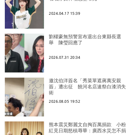
2024.04.17 15:39
劉櫂豪無預警宣布退出台東縣長選
舉 陳瑩回應了
2026.07.31 20:34
邀沈伯洋簽名「秀菜單遮蔣萬安親
簽」遭出征 饒河名店速祭白漆消失
術
2026.08.05 19:52
熊本震災鄭麗文自掏百萬捐款 小粉
紅見日期怒槓辱華：廣西水災怎不捐