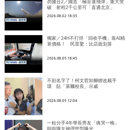
勿擾台2／國造「極音速飛彈」重大突
破 射程2千公里可「直通北京」
2026.08.02 18:35
獨家／24H不打烊「回收手機」靠AI精
算價格！ 民眾驚：比店面划算
2026.08.05 18:45
不刻名字了！柯文哲卸腳鐐改戴手
環 貼「萊爾校長」示威
2026.08.05 12:04
一粒分手4年學長男友「痛哭一晚」
啦啦隊女神理想型曝光