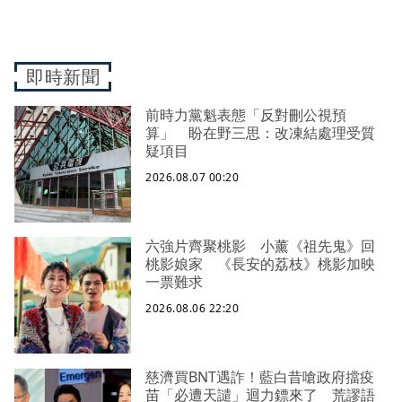
即時新聞
前時力黨魁表態「反對刪公視預
算」 盼在野三思：改凍結處理受質
疑項目
2026.08.07 00:20
六強片齊聚桃影 小薰《祖先鬼》回
桃影娘家 《長安的荔枝》桃影加映
一票難求
2026.08.06 22:20
慈濟買BNT遇詐！藍白昔嗆政府擋疫
苗「必遭天譴」迴力鏢來了 荒謬語