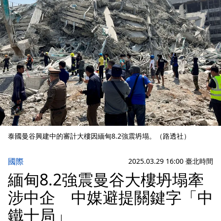
泰國曼谷興建中的審計大樓因緬甸8.2強震坍塌。（路透社）
國際
2025.03.29 16:00 臺北時間
緬甸8.2強震曼谷大樓坍塌牽
涉中企 中媒避提關鍵字「中
鐵十局」