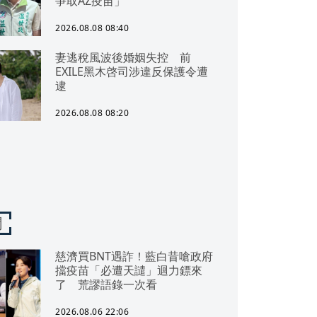
爭取AZ疫苗」
2026.08.08 08:40
妻逃稅風波後婚姻失控 前
EXILE黑木啓司涉違反保護令遭
逮
2026.08.08 08:20
聞
慈濟買BNT遇詐！藍白昔嗆政府
擋疫苗「必遭天譴」迴力鏢來
了 荒謬語錄一次看
2026.08.06 22:06