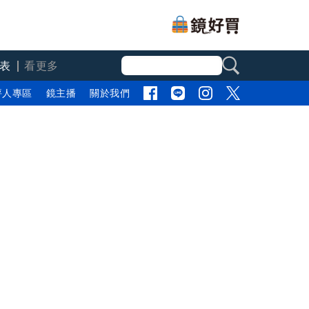
表
看更多
評人專區
鏡主播
關於我們