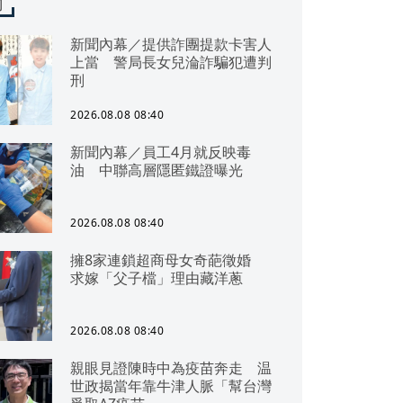
聞
新聞內幕／提供詐團提款卡害人
上當 警局長女兒淪詐騙犯遭判
刑
2026.08.08 08:40
新聞內幕／員工4月就反映毒
油 中聯高層隱匿鐵證曝光
2026.08.08 08:40
擁8家連鎖超商母女奇葩徵婚
求嫁「父子檔」理由藏洋蔥
2026.08.08 08:40
親眼見證陳時中為疫苗奔走 温
世政揭當年靠牛津人脈「幫台灣