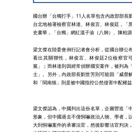
國台辦「台獨打手」11人名單包含內政部部長
台北地檢署檢察官林達、林俊言、林俊廷，「
史書華，「台獨」網紅溫子渝（八炯）、陳柏源
梁文傑在陸委會例行記者會分析，從國台辦公
看出其關聯性，林俊言、林俊廷2位檢察官
黨」；而林達則因經常偵辦國安案件，被列為
士」。另外，內政部長劉世芳則可能因「威脅
和「閩南狼」則是被中國指控公然侵害中配權益
梁文傑認為，中國列出這份名單，企圖營造「
形象，但中國過去不僅恫嚇政治人物、學者，
大到恫嚇案件的承審法官，然後影響法官判決