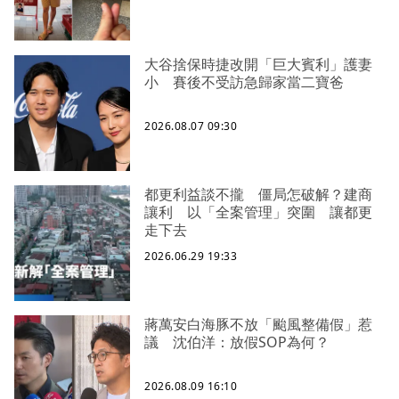
大谷捨保時捷改開「巨大賓利」護妻
小 賽後不受訪急歸家當二寶爸
2026.08.07 09:30
都更利益談不攏 僵局怎破解？建商
讓利 以「全案管理」突圍 讓都更
走下去
2026.06.29 19:33
蔣萬安白海豚不放「颱風整備假」惹
議 沈伯洋：放假SOP為何？
2026.08.09 16:10