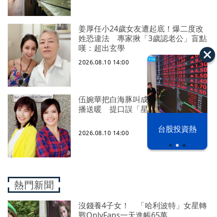
姜厚任小24歲女友遭起底！爆二度改
姓恐違法 專家揪「3歲認老公」盲點
嘆：超出玄學
2026.08.10 14:00
伍婉華把白海豚叫成白沙屯！氣象主
播送暖 提口誤「星巴克」心情
漢光42演習
台股投資熱
2026.08.10 14:00
熱門新聞
沒錢養4子女！ 「哈利波特」女星轉
戰OnlyFans一天進帳65萬