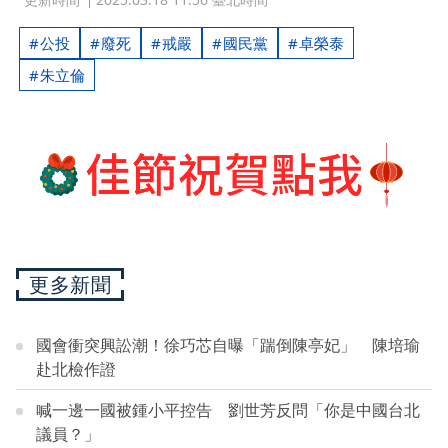
公投
廢死
戒嚴
國民黨
卓榮泰
朱立倫
更多新聞
國會衝突興訟潮！徐巧芯自曝「踹倒陳亭妃」 陳培瑜
赴北檢作證
喊一邊一國被鍾小平控告 劉世芳反問「你是中國台北
議員？」