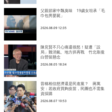
父親節家中飄臭味 19歲女坦承「毛
巾包男嬰屍」
2026.08.09 12:35
陳見賢不只心痛還很怒！疑遭「設
局」難消氣、地方拱再戰 竹北靠攏
白營留懸念
2026.08.05 18:34
昔稱相信慈濟還是民進黨？ 蔣萬
安：若政府買夠疫苗，民團也不需集
資採購
2026.08.07 10:53