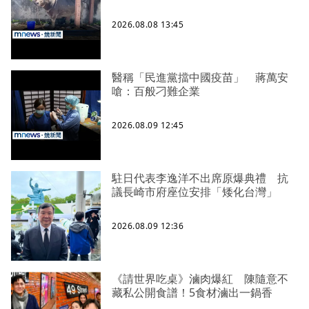
2026.08.08 13:45
醫稱「民進黨擋中國疫苗」 蔣萬安
嗆：百般刁難企業
2026.08.09 12:45
駐日代表李逸洋不出席原爆典禮 抗
議長崎市府座位安排「矮化台灣」
2026.08.09 12:36
《請世界吃桌》滷肉爆紅 陳隨意不
藏私公開食譜！5食材滷出一鍋香