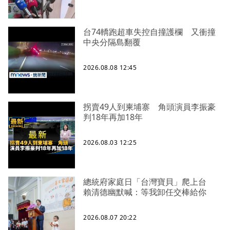
台74轎跑超車失控自撞護欄 又衝撞
中央分隔島翻覆
2026.08.08 12:45
拐賣49人到柬埔寨 角頭演員李振豪
判18年再加18年
2026.08.03 12:25
總統府家庭日「台灣寶貝」爬上台
賴清德幽默喊：等我卸任交棒給你
2026.08.07 20:22