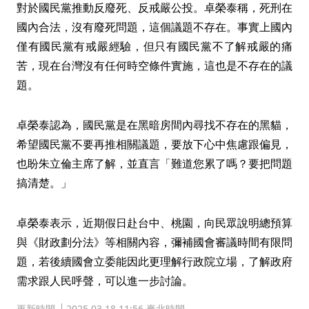
對於國民黨推動反廢死、反戒嚴公投。卓榮泰稱，死刑在
國內合法，沒有廢死問題，這個議題不存在。事實上國內
僅有國民黨有戒嚴經驗，但只有國民黨不了解戒嚴的痛
苦，現在台灣沒有任何時空條件實施，這也是不存在的議
題。
卓榮泰認為，國民黨是在黑暗房間內尋找不存在的黑貓，
希望國民黨不要再推相關議題，要放下心中焦慮跟偏見，
也盼朱立倫主席了解，並直言「難道您累了嗎？要把問題
搞清楚。」
卓榮泰表示，近期假日赴台中、桃園，向民眾說明總預算
與《財政劃分法》等相關內容，彌補國會審議時間有限問
題，若後續國會立委能因此更理解行政院立場，了解政府
需求跟人民呼聲，可以進一步討論。
更新時間
2025.03.18 11:56 臺北時間