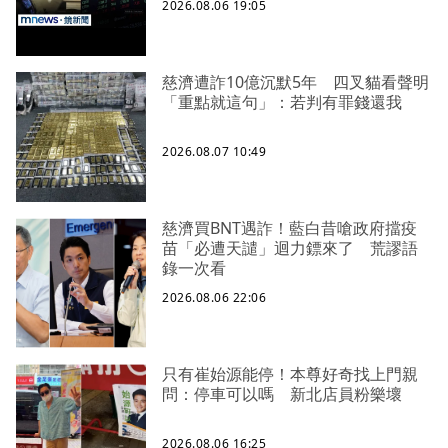
2026.08.06 19:05
慈濟遭詐10億沉默5年 四叉貓看聲明
「重點就這句」：若判有罪錢還我
2026.08.07 10:49
慈濟買BNT遇詐！藍白昔嗆政府擋疫
苗「必遭天譴」迴力鏢來了 荒謬語
錄一次看
2026.08.06 22:06
只有崔始源能停！本尊好奇找上門親
問：停車可以嗎 新北店員粉樂壞
2026.08.06 16:25