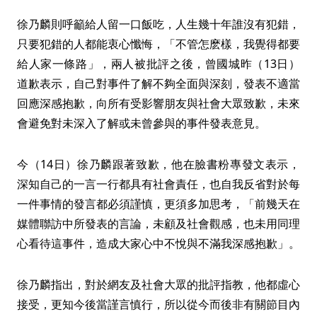
徐乃麟則呼籲給人留一口飯吃，人生幾十年誰沒有犯錯，
只要犯錯的人都能衷心懺悔，「不管怎麽樣，我覺得都要
給人家一條路」，兩人被批評之後，曾國城昨（13日）
道歉表示，自己對事件了解不夠全面與深刻，發表不適當
回應深感抱歉，向所有受影響朋友與社會大眾致歉，未來
會避免對未深入了解或未曾參與的事件發表意見。
今（14日）徐乃麟跟著致歉，他在臉書粉專發文表示，
深知自己的一言一行都具有社會責任，也自我反省對於每
一件事情的發言都必須謹慎，更須多加思考，「前幾天在
媒體聯訪中所發表的言論，未顧及社會觀感，也未用同理
心看待這事件，造成大家心中不悅與不滿我深感抱歉」。
徐乃麟指出，對於網友及社會大眾的批評指教，他都虛心
接受，更知今後當謹言慎行，所以從今而後非有關節目內