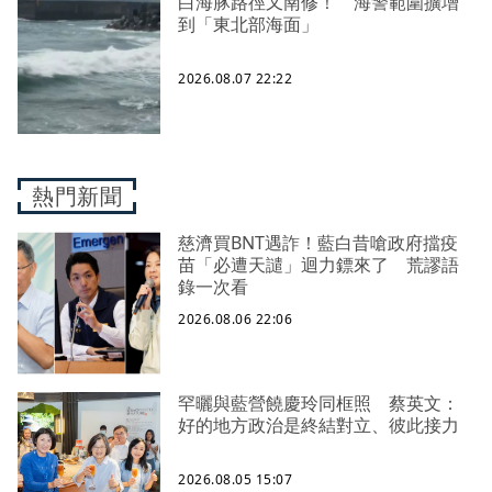
白海豚路徑又南修！ 海警範圍擴增
到「東北部海面」
2026.08.07 22:22
熱門新聞
慈濟買BNT遇詐！藍白昔嗆政府擋疫
苗「必遭天譴」迴力鏢來了 荒謬語
錄一次看
2026.08.06 22:06
罕曬與藍營饒慶玲同框照 蔡英文：
好的地方政治是終結對立、彼此接力
2026.08.05 15:07