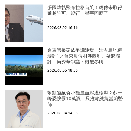
張國煒執飛布拉格首航！網傳未取得
飛越許可、繞行 星宇回應了
2026.08.02 16:16
台東議長家族爭議連爆 涉占農地避
環評1／台東度假村涉圖利、疑躲環
評 吳秀華爭議：概無參與
2026.08.05 18:55
幫凱道絕食小雞量血壓遭檢舉？蘇一
峰恐挨罰10萬諷：只准賴總統當賴醫
師
2026.08.04 14:35