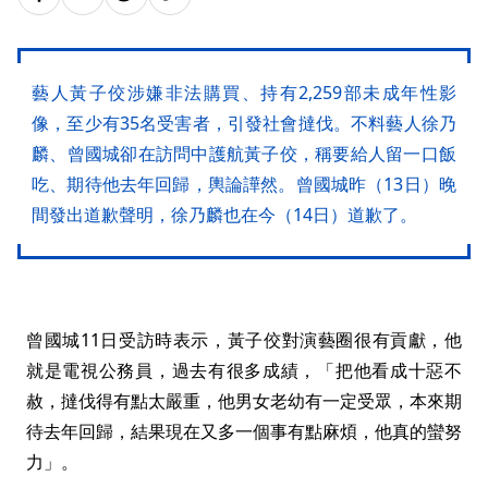
藝人黃子佼涉嫌非法購買、持有2,259部未成年性影
像，至少有35名受害者，引發社會撻伐。不料藝人徐乃
麟、曾國城卻在訪問中護航黃子佼，稱要給人留一口飯
吃、期待他去年回歸，輿論譁然。曾國城昨（13日）晚
間發出道歉聲明，徐乃麟也在今（14日）道歉了。
曾國城11日受訪時表示，黃子佼對演藝圈很有貢獻，他
就是電視公務員，過去有很多成績，「把他看成十惡不
赦，撻伐得有點太嚴重，他男女老幼有一定受眾，本來期
待去年回歸，結果現在又多一個事有點麻煩，他真的蠻努
力」。