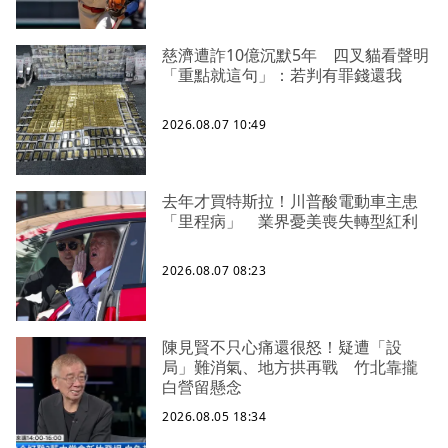
慈濟遭詐10億沉默5年 四叉貓看聲明
「重點就這句」：若判有罪錢還我
2026.08.07 10:49
去年才買特斯拉！川普酸電動車主患
「里程病」 業界憂美喪失轉型紅利
2026.08.07 08:23
陳見賢不只心痛還很怒！疑遭「設
局」難消氣、地方拱再戰 竹北靠攏
白營留懸念
2026.08.05 18:34