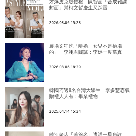
才爆皮克敏侵權 陳智菡「合成雜誌
封面」幫柯文哲慶生又踩雷
2026.08.06 15:28
農場文狂洗「離婚、女兒不是檢場
的」 李翊君闢謠：李媽一度當真
2026.08.06 18:29
韓國巧遇8名台灣大學生 李多慧霸氣
贈禮人人有：畢業禮物
2025.04.14 15:34
饒河老店「蓋簽名」遭灌一星負評