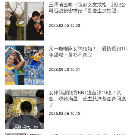
玉澤演巴黎下跪獻女友戒指 經紀公
司否認祕密求婚「是慶生抓拍照」
2025.02.05 15:08
又一啦啦隊女神結婚！ 愛情長跑10
年甜喊：黃衫不會脫
2023.09.28 16:01
女律師誆能買BNT疫苗詐10億！黃
金、現鈔滿屋 苦主慈濟基金會回應
了
2026.08.06 16:45