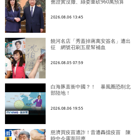
會證實沒撤、綠委重砍960萬預算
2026.08.06 13:45
饒河名店「秀蓋掉蔣萬安簽名」遭出
征 網號召刷五星幫補血
2026.08.05 07:59
白海豚直衝中國？！ 暴風圈恐削北
部陸地！
2026.08.06 19:55
慈濟買疫苗遭詐！昔遭轟擋疫苗 陳
時中今露面回應