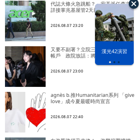
代誌大條火急跳船？ 宏碁派任李文
詳接掌兆基屋管2天就喊撤出！
2026.08.07 23:20
又要不副署？立院三讀藍白兒少未來
漢光42演習
帳戶 政院放話：將採必要憲政作為
2026.08.07 23:00
agnès b.推Humanitarian系列 「give
love」成今夏最暖時尚宣言
2026.08.07 22:40