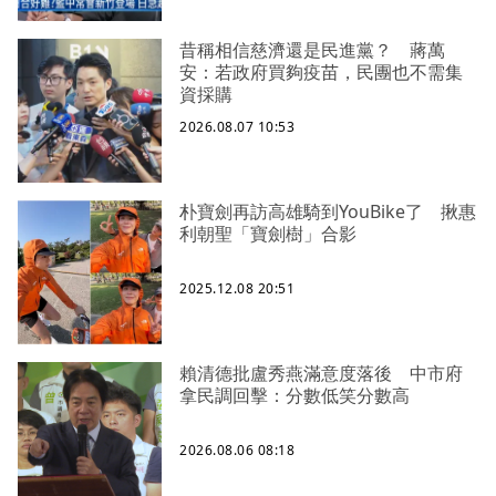
昔稱相信慈濟還是民進黨？ 蔣萬
安：若政府買夠疫苗，民團也不需集
資採購
2026.08.07 10:53
朴寶劍再訪高雄騎到YouBike了 揪惠
利朝聖「寶劍樹」合影
2025.12.08 20:51
賴清德批盧秀燕滿意度落後 中市府
拿民調回擊：分數低笑分數高
2026.08.06 08:18