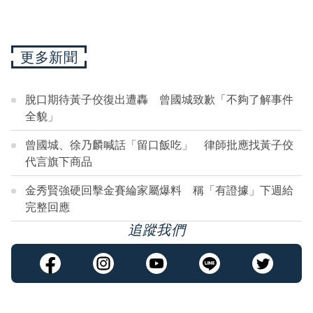
更多新聞
脫口期待黃子佼復出遭轟 曾國城致歉「不夠了解事件
全貌」
曾國城、徐乃麟喊話「留口飯吃」 律師批應找黃子佼
代言旗下商品
金秀賢強硬回擊金賽綸家屬爆料 稱「有證據」下週給
完整回應
追蹤我們