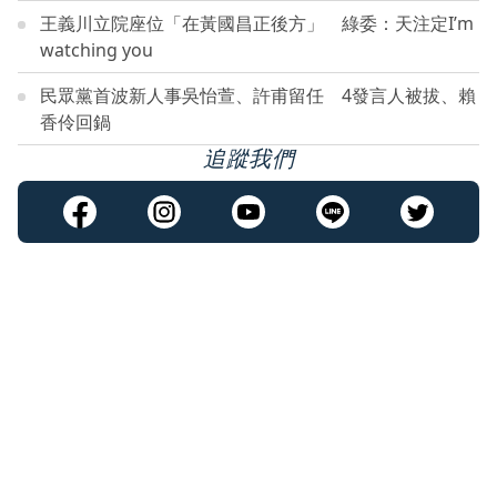
王義川立院座位「在黃國昌正後方」 綠委：天注定I’m
watching you
民眾黨首波新人事吳怡萱、許甫留任 4發言人被拔、賴
香伶回鍋
追蹤我們