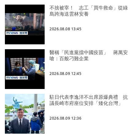
不捨被宰！ 志工「買牛救命」從綠
島跨海送雲林安養
2026.08.08 13:45
醫稱「民進黨擋中國疫苗」 蔣萬安
嗆：百般刁難企業
2026.08.09 12:45
駐日代表李逸洋不出席原爆典禮 抗
議長崎市府座位安排「矮化台灣」
2026.08.09 12:36