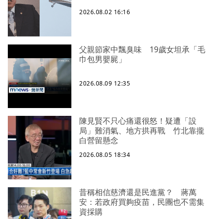
2026.08.02 16:16
父親節家中飄臭味 19歲女坦承「毛
巾包男嬰屍」
2026.08.09 12:35
陳見賢不只心痛還很怒！疑遭「設
局」難消氣、地方拱再戰 竹北靠攏
白營留懸念
2026.08.05 18:34
昔稱相信慈濟還是民進黨？ 蔣萬
安：若政府買夠疫苗，民團也不需集
資採購