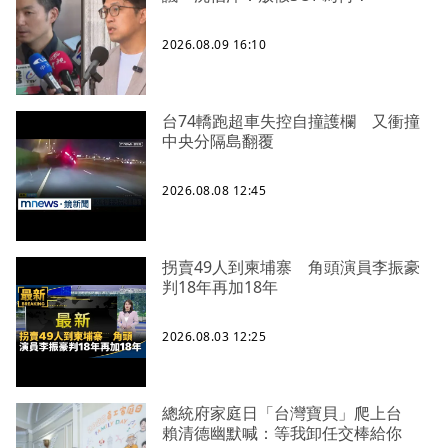
2026.08.09 16:10
台74轎跑超車失控自撞護欄 又衝撞
中央分隔島翻覆
2026.08.08 12:45
拐賣49人到柬埔寨 角頭演員李振豪
判18年再加18年
2026.08.03 12:25
總統府家庭日「台灣寶貝」爬上台
賴清德幽默喊：等我卸任交棒給你