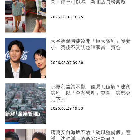
問：停車可以嗎 新北店員粉樂壞
2026.08.06 16:25
大谷捨保時捷改開「巨大賓利」護妻
小 賽後不受訪急歸家當二寶爸
2026.08.07 09:30
都更利益談不攏 僵局怎破解？建商
讓利 以「全案管理」突圍 讓都更
走下去
2026.06.29 19:33
蔣萬安白海豚不放「颱風整備假」惹
議 沈伯洋：放假SOP為何？