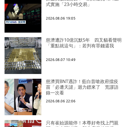
式實施「23小時交易」
2026.08.06 19:05
慈濟遭詐10億沉默5年 四叉貓看聲明
「重點就這句」：若判有罪錢還我
2026.08.07 10:49
慈濟買BNT遇詐！藍白昔嗆政府擋疫
苗「必遭天譴」迴力鏢來了 荒謬語
錄一次看
2026.08.06 22:06
只有崔始源能停！本尊好奇找上門親