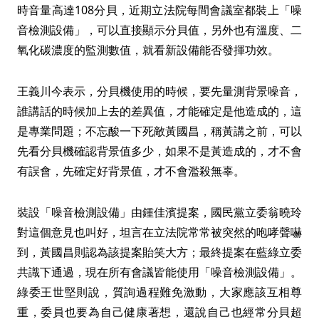
時音量高達108分貝，近期立法院每間會議室都裝上「噪
音檢測設備」，可以直接顯示分貝值，另外也有溫度、二
氧化碳濃度的監測數值，就看新設備能否發揮功效。
王義川今表示，分貝機使用的時候，要先量測背景噪音，
誰講話的時候加上去的差異值，才能確定是他造成的，這
是專業問題；不忘酸一下死敵黃國昌，稱黃講之前，可以
先看分貝機確認背景值多少，如果不是黃造成的，才不會
有誤會，先確定好背景值，才不會濫殺無辜。
裝設「噪音檢測設備」由鍾佳濱提案，國民黨立委翁曉玲
對這個意見也叫好，坦言在立法院常常被突然的咆哮聲嚇
到，黃國昌則認為該提案貽笑大方；最終提案在藍綠立委
共識下通過，現在所有會議皆能使用「噪音檢測設備」。
綠委王世堅則說，質詢過程難免激動，大家應該互相尊
重，委員也要為自己健康著想，還說自己也經常分貝超