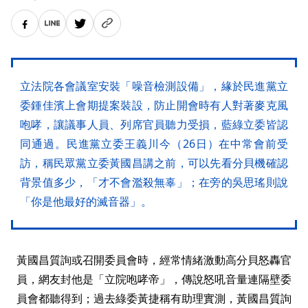
立法院各會議室安裝「噪音檢測設備」，緣於民進黨立
委鍾佳濱上會期提案裝設，防止開會時有人對著麥克風
咆哮，讓議事人員、列席官員聽力受損，藍綠立委皆認
同通過。民進黨立委王義川今（26日）在中常會前受
訪，稱民眾黨立委黃國昌講之前，可以先看分貝機確認
背景值多少，「才不會濫殺無辜」；在旁的吳思瑤則說
「你是他最好的滅音器」。
黃國昌質詢或召開委員會時，經常情緒激動高分貝怒轟官
員，網友封他是「立院咆哮帝」，傳說怒吼音量連隔壁委
員會都聽得到；過去綠委黃捷稱有助理實測，黃國昌質詢