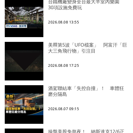
台鐵機廠變身全台最大半室內樂園
30項設施免費玩
2026.08.08 13:55
美釋第5波「UFO檔案」 阿富汗「巨
大三角飛行物」引注目
2026.08.08 17:25
酒駕聯結車「失控自撞」！ 車體狂
磨分隔島
2026.08.07 09:15
操盤美股免熬夜！ 納斯達克12/6正