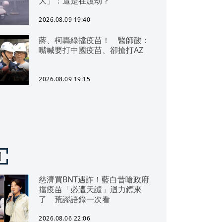
大」：這是在渡劫？
2026.08.09 19:40
蔣、柯轟綠擋疫苗！ 醫師酸：
嘴喊要打中國疫苗、卻搶打AZ
2026.08.09 19:15
聞
慈濟買BNT遇詐！藍白昔嗆政府
擋疫苗「必遭天譴」迴力鏢來
了 荒謬語錄一次看
2026.08.06 22:06