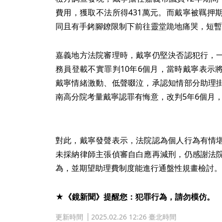
費用，獲取不法所得431萬元。而戴寧被羈押
同且有手銬腳鐐限制下前往靈堂跪地痛哭，短暫
嘉義地方法院審理時，戴寧仍堅決否認犯行，
務員登載不實罪判10年6個月，當時戴寧表示
戴寧情緒激動、低聲啜泣，承認知情部分助理
南高分院考量戴寧認罪有悔意，改判5年6個月
對此，戴寧發聲表示，法院認為個人行為有情
未採納律師主張偵審自白應再減刑，仍感謝法
為，並期望助理費制度能進行通盤性規畫檢討。
★《鏡新聞》提醒您：犯罪行為，請勿模仿。
更新時間
2025.02.26 12:26 臺北時間