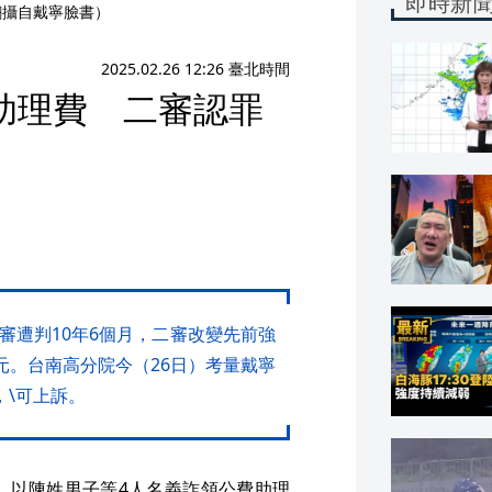
即時新
翻攝自戴寧臉書）
2025.02.26 12:26 臺北時間
助理費 二審認罪
審遭判10年6個月，二審改變先前強
元。台南高分院今（26日）考量戴寧
，\可上訴。
，以陳姓男子等4人名義詐領公費助理