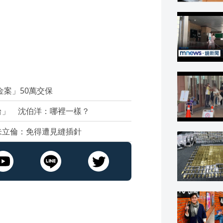
金案」50萬交保
台」 沈伯洋：哪裡一樣？
朱立倫：免得遭見縫插針