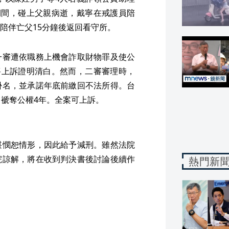
期間，碰上父親病逝，戴寧在戒護員陪
陪伴亡父15分鐘後返回看守所。
一審遭依職務上機會詐取財物罪及使公
將上訴證明清白。然而，二審審理時，
掛名，並承諾年底前繳回不法所得。台
，褫奪公權4年。全案可上訴。
堪憫恕情形，因此給予減刑。雖然法院
院諒解，將在收到判決書後討論後續作
熱門新