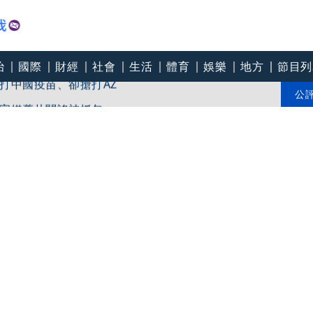
治
國際
財經
社會
生活
體育
娛樂
地方
節目列
打中國疫苗、卻搶打AZ
官媒舊片闢謠被抓包
公
「關鍵礦產」供應鏈