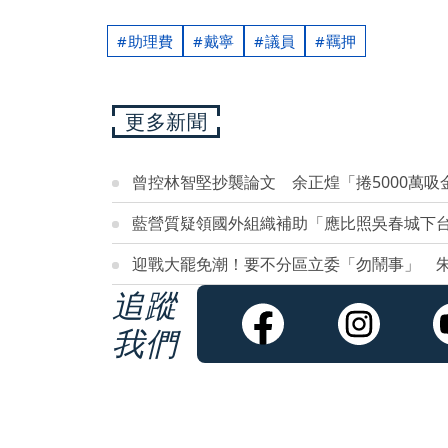
助理費
戴寧
議員
羈押
更多新聞
曾控林智堅抄襲論文 余正煌「捲5000萬吸
藍營質疑領國外組織補助「應比照吳春城下
迎戰大罷免潮！要不分區立委「勿鬧事」 
追蹤
我們