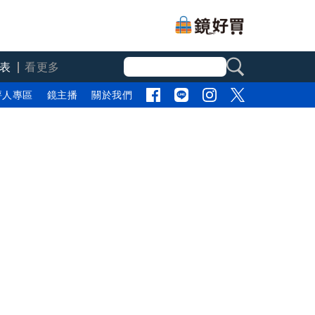
表
看更多
評人專區
鏡主播
關於我們