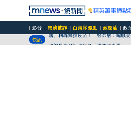
影音
慈濟被詐
白海豚颱風
致癌油
政
蔣、柯轟綠擋疫苗！ 醫師酸：嘴喊要
快訊
伊朗最高領袖傳病危「恐隨時過世」 
9月川習會前先出招！ 美國鉅額投資