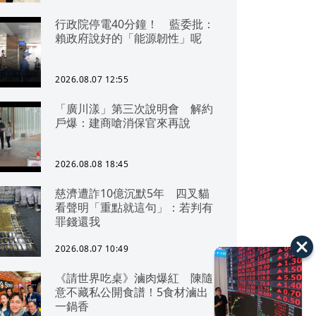
行政院停電40分鐘！ 藍委批：
賴政府說好的「能源韌性」呢
2026.08.07 12:55
「廣川漾」第三次說明會 解約
戶爆：建商嗆消保官來再說
2026.08.08 18:45
慈濟遭詐10億沉默5年 四叉貓
看聲明「重點就這句」：若判有
罪錢還我
2026.08.07 10:49
《請世界吃桌》滷肉爆紅 陳隨
意不藏私公開食譜！5食材滷出
一鍋香