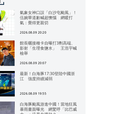
聞
氣象女神口誤「白沙屯颱風」！
伍婉華道歉喊超懊惱 網暖打
氣：覺得更親切
2026.08.09 20:20
館長曬接種卡自曝打3劑高端、
影射「生理食鹽水」 王浩宇喊
檢舉
2026.08.09 20:07
最新！白海豚17:30登陸中國浙
江 強度持續減弱
2026.08.09 19:55
白海豚颱風游進中國！當地狂風
暴雨畫面曝光 網驚呼「比巴威