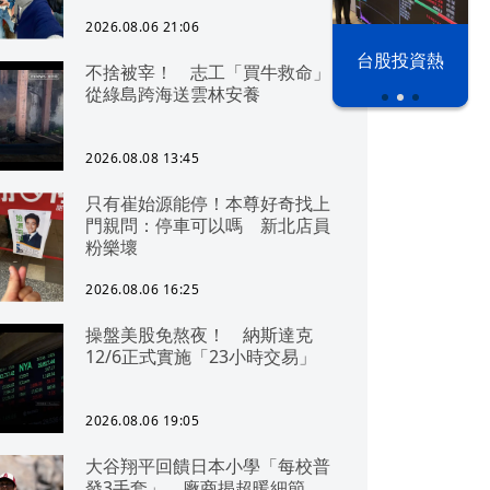
2026.08.06 21:06
漢光42演習
台股投資熱
不捨被宰！ 志工「買牛救命」
從綠島跨海送雲林安養
2026.08.08 13:45
只有崔始源能停！本尊好奇找上
門親問：停車可以嗎 新北店員
粉樂壞
2026.08.06 16:25
操盤美股免熬夜！ 納斯達克
12/6正式實施「23小時交易」
2026.08.06 19:05
大谷翔平回饋日本小學「每校普
發3手套」 廠商揭超暖細節