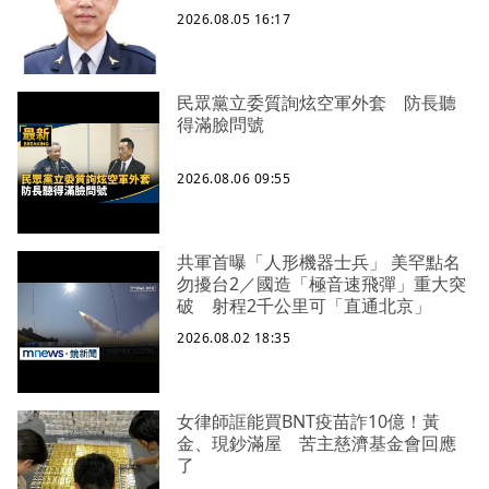
2026.08.05 16:17
民眾黨立委質詢炫空軍外套 防長聽
得滿臉問號
2026.08.06 09:55
共軍首曝「人形機器士兵」 美罕點名
勿擾台2／國造「極音速飛彈」重大突
破 射程2千公里可「直通北京」
2026.08.02 18:35
女律師誆能買BNT疫苗詐10億！黃
金、現鈔滿屋 苦主慈濟基金會回應
了