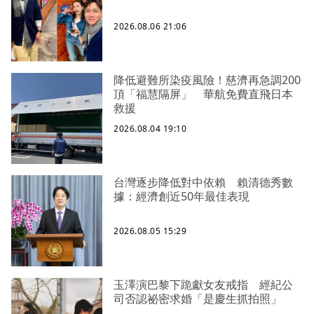
2026.08.06 21:06
降低避難所染疫風險！慈濟再急調200
頂「福慧隔屏」 華航免費直飛日本
救援
2026.08.04 19:10
台灣逐步降低對中依賴 賴清德秀數
據：經濟創近50年最佳表現
2026.08.05 15:29
玉澤演巴黎下跪獻女友戒指 經紀公
司否認祕密求婚「是慶生抓拍照」