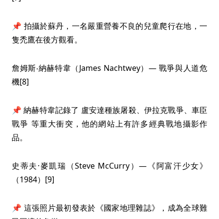
📌 拍攝於蘇丹，一名嚴重營養不良的兒童爬行在地，一
隻禿鷹在後方觀看。
詹姆斯‧納赫特韋（James Nachtwey）— 戰爭與人道危
機[8]
📌 納赫特韋記錄了 盧安達種族屠殺、伊拉克戰爭、車臣
戰爭 等重大衝突，他的網站上有許多經典戰地攝影作
品。
史蒂夫·麥凱瑞（Steve McCurry）—《阿富汗少女》
（1984）[9]
📌 這張照片最初發表於《國家地理雜誌》，成為全球難