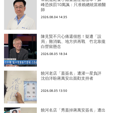
峰恐挨罰10萬諷：只准賴總統當賴醫
師
2026.08.04 14:35
陳見賢不只心痛還很怒！疑遭「設
局」難消氣、地方拱再戰 竹北靠攏
白營留懸念
2026.08.05 18:34
饒河老店「蓋簽名」遭灌一星負評
沈伯洋盼蔣萬安出面勸支持者
2026.08.05 13:50
饒河名店「秀蓋掉蔣萬安簽名」遭出