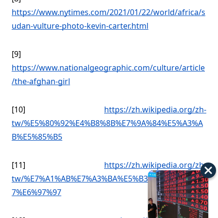
https://www.nytimes.com/2021/01/22/world/africa/s
udan-vulture-photo-kevin-carter.html
[9]
https://www.nationalgeographic.com/culture/article
/the-afghan-girl
[10]
https://zh.wikipedia.org/zh-
tw/%E5%80%92%E4%B8%8B%E7%9A%84%E5%A3%A
B%E5%85%B5
[11]
https://zh.wikipedia.org/zh-
tw/%E7%A1%AB%E7%A3%BA%E5%B3%B6%E5%8D%8
7%E6%97%97