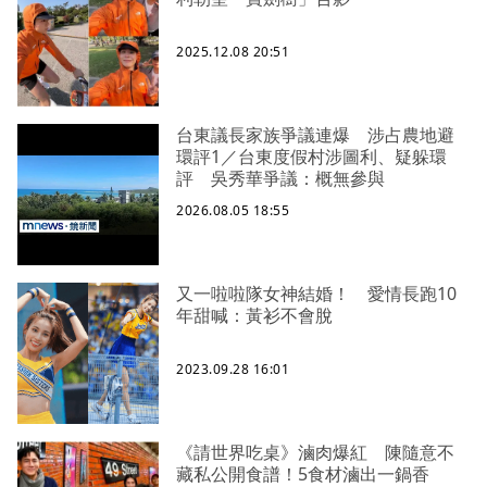
2025.12.08 20:51
台東議長家族爭議連爆 涉占農地避
環評1／台東度假村涉圖利、疑躲環
評 吳秀華爭議：概無參與
2026.08.05 18:55
又一啦啦隊女神結婚！ 愛情長跑10
年甜喊：黃衫不會脫
2023.09.28 16:01
《請世界吃桌》滷肉爆紅 陳隨意不
藏私公開食譜！5食材滷出一鍋香