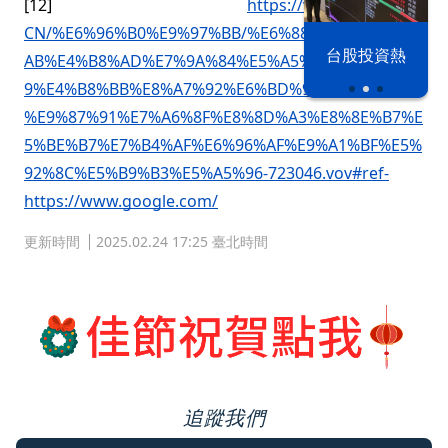
[12]
https://vovworld.vn/zh-
CN/%E6%96%B0%E9%97%BB/%E6%88%98%E7%81%
漢光42演習
台股投資熱
AB%E4%B8%AD%E7%9A%84%E5%A5%B3%E5%AD%A
9%E4%B8%BB%E8%A7%92%E6%BD%98%E6%B0%8F
%E9%87%91%E7%A6%8F%E8%8D%A3%E8%8E%B7%E
5%BE%B7%E7%B4%AF%E6%96%AF%E9%A1%BF%E5%
92%8C%E5%B9%B3%E5%A5%96-723046.vov#ref-
https://www.google.com/
更新時間
2025.02.24 17:25 臺北時間
追蹤我們