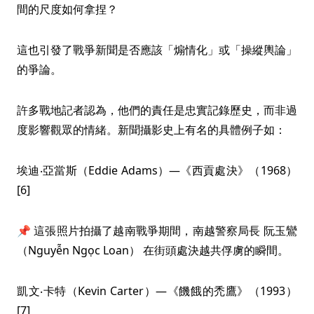
間的尺度如何拿捏？
這也引發了戰爭新聞是否應該「煽情化」或「操縱輿論」
的爭論。
許多戰地記者認為，他們的責任是忠實記錄歷史，而非過
度影響觀眾的情緒。新聞攝影史上有名的具體例子如：
埃迪‧亞當斯（Eddie Adams）—《西貢處決》（1968）
[6]
📌 這張照片拍攝了越南戰爭期間，南越警察局長 阮玉鸞
（Nguyễn Ngọc Loan） 在街頭處決越共俘虜的瞬間。
凱文‧卡特（Kevin Carter）—《饑餓的禿鷹》（1993）
[7]