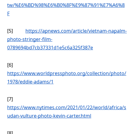
tw/%E6%BD%98%E6%B0%8F%E9%87%91%E7%A6%8
F
[5]
https://apnews.com/article/vietnam-napalm-
photo-stringer-film-
0789694bd7cb37331d1e5c6a325f387e
[6]
https://www.worldpressphoto.org/collection/photo/
1978/eddie-adams/1
[7]
https://www.nytimes.com/2021/01/22/world/africa/s
udan-vulture-photo-kevin-carter.html
[8]