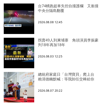
台74轎跑超車失控自撞護欄 又衝撞
中央分隔島翻覆
2026.08.08 12:45
拐賣49人到柬埔寨 角頭演員李振豪
判18年再加18年
2026.08.03 12:25
總統府家庭日「台灣寶貝」爬上台
賴清德幽默喊：等我卸任交棒給你
2026.08.07 20:22