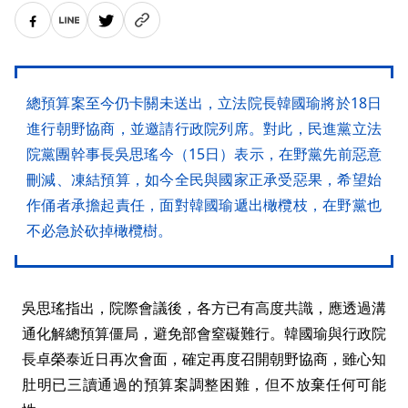
總預算案至今仍卡關未送出，立法院長韓國瑜將於18日
進行朝野協商，並邀請行政院列席。對此，民進黨立法
院黨團幹事長吳思瑤今（15日）表示，在野黨先前惡意
刪減、凍結預算，如今全民與國家正承受惡果，希望始
作俑者承擔起責任，面對韓國瑜遞出橄欖枝，在野黨也
不必急於砍掉橄欖樹。
吳思瑤指出，院際會議後，各方已有高度共識，應透過溝
通化解總預算僵局，避免部會窒礙難行。韓國瑜與行政院
長卓榮泰近日再次會面，確定再度召開朝野協商，雖心知
肚明已三讀通過的預算案調整困難，但不放棄任何可能