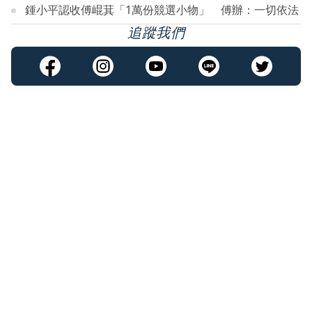
鍾小平認收傅崐萁「1萬份競選小物」 傅辦：一切依法
追蹤我們