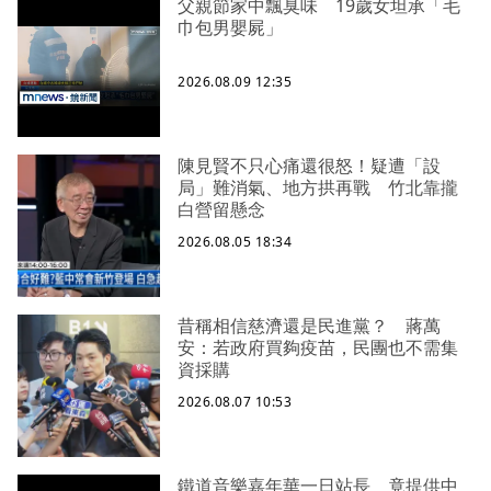
父親節家中飄臭味 19歲女坦承「毛
巾包男嬰屍」
2026.08.09 12:35
陳見賢不只心痛還很怒！疑遭「設
局」難消氣、地方拱再戰 竹北靠攏
白營留懸念
2026.08.05 18:34
昔稱相信慈濟還是民進黨？ 蔣萬
安：若政府買夠疫苗，民團也不需集
資採購
2026.08.07 10:53
鐵道音樂嘉年華一日站長 竟提供中