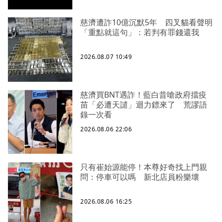
慈濟遭詐10億沉默5年 四叉貓看聲明
「重點就這句」：若判有罪錢還我
2026.08.07 10:49
慈濟買BNT遇詐！藍白昔嗆政府擋疫
苗「必遭天譴」迴力鏢來了 荒謬語
錄一次看
2026.08.06 22:06
只有崔始源能停！本尊好奇找上門親
問：停車可以嗎 新北店員粉樂壞
2026.08.06 16:25