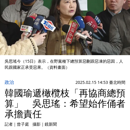
吳思瑤今（15日）表示，在野黨種下總預算惡刪跟惡凍的惡因，人
民跟國家正承受惡果。（資料畫面）
政治
2025.02.15 14:53 臺北時間
韓國瑜遞橄欖枝「再協商總預
算」 吳思瑤：希望始作俑者
承擔責任
記者
｜
曾子庭
攝影
｜
鏡新聞