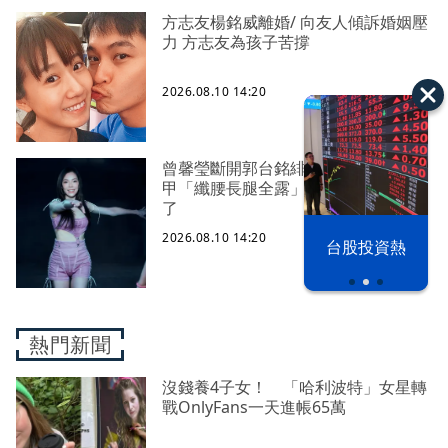
方志友楊銘威離婚/ 向友人傾訴婚姻壓
力 方志友為孩子苦撐
2026.08.10 14:20
曾馨瑩斷開郭台銘緋聞！辣穿挖洞馬
甲「纖腰長腿全露」 熱舞90秒濕透
了
2026.08.10 14:20
漢光42演習
台股投資熱
熱門新聞
沒錢養4子女！ 「哈利波特」女星轉
戰OnlyFans一天進帳65萬