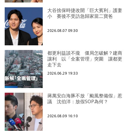
大谷捨保時捷改開「巨大賓利」護妻
小 賽後不受訪急歸家當二寶爸
2026.08.07 09:30
都更利益談不攏 僵局怎破解？建商
讓利 以「全案管理」突圍 讓都更
走下去
2026.06.29 19:33
蔣萬安白海豚不放「颱風整備假」惹
議 沈伯洋：放假SOP為何？
2026.08.09 16:10