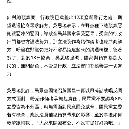
性。
針對總預算案，行政院已彙整出12項窒礙難行之處，期
望透過協商尋求解方。吳思瑤表示，在野黨種下總預算惡
刪跟惡凍的惡因，導致全民與國家承受惡果，受害的行政
部門都想方設法努力，那立法院作為始作俑者也應共商解
方，呼籲在野黨勿把好不容易搭建起來的溝通橋樑，急著
拆了。對於18日協商，吳思瑤強調，國家與預算都是人
民的，無關顏色，不管是行政、立法部門都應善盡一切努
力。
吳思瑤批評，民眾黨團總召黃國昌一再以風涼話或唱反調
方式面對，盼始作俑者承擔起責任，民眾黨不要認為8席
立委皆為不分區，就無需面對民意罷免威脅，國民黨立委
若有機會，應設法彌補總預算帶來的影響，至於事後如何
救濟跟補救，「大家來開誠布公、不設前提好好談吧。」