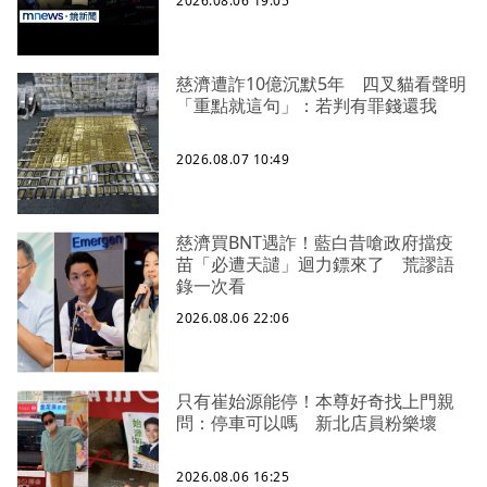
2026.08.06 19:05
慈濟遭詐10億沉默5年 四叉貓看聲明
「重點就這句」：若判有罪錢還我
2026.08.07 10:49
慈濟買BNT遇詐！藍白昔嗆政府擋疫
苗「必遭天譴」迴力鏢來了 荒謬語
錄一次看
2026.08.06 22:06
只有崔始源能停！本尊好奇找上門親
問：停車可以嗎 新北店員粉樂壞
2026.08.06 16:25