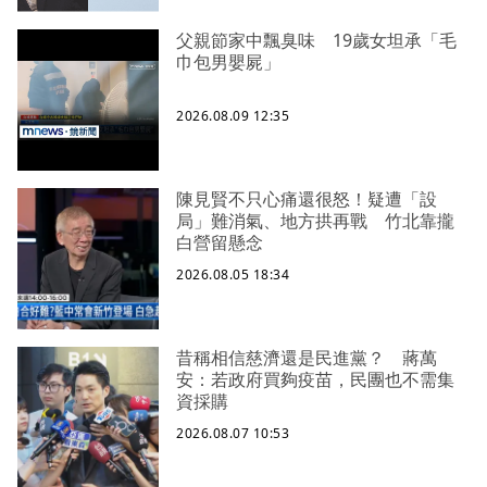
父親節家中飄臭味 19歲女坦承「毛
巾包男嬰屍」
2026.08.09 12:35
陳見賢不只心痛還很怒！疑遭「設
局」難消氣、地方拱再戰 竹北靠攏
白營留懸念
2026.08.05 18:34
昔稱相信慈濟還是民進黨？ 蔣萬
安：若政府買夠疫苗，民團也不需集
資採購
2026.08.07 10:53