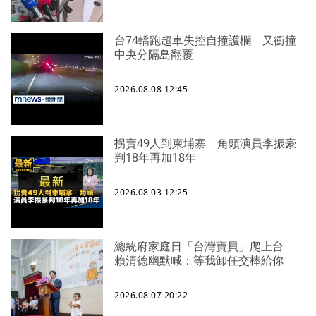
台74轎跑超車失控自撞護欄 又衝撞
中央分隔島翻覆
2026.08.08 12:45
拐賣49人到柬埔寨 角頭演員李振豪
判18年再加18年
2026.08.03 12:25
總統府家庭日「台灣寶貝」爬上台
賴清德幽默喊：等我卸任交棒給你
2026.08.07 20:22