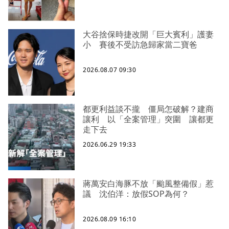
大谷捨保時捷改開「巨大賓利」護妻
小 賽後不受訪急歸家當二寶爸
2026.08.07 09:30
都更利益談不攏 僵局怎破解？建商
讓利 以「全案管理」突圍 讓都更
走下去
2026.06.29 19:33
蔣萬安白海豚不放「颱風整備假」惹
議 沈伯洋：放假SOP為何？
2026.08.09 16:10