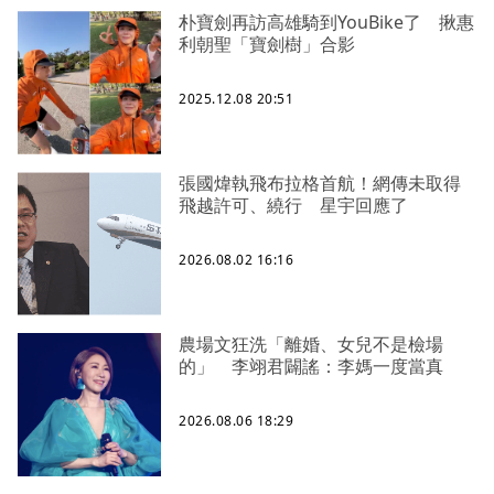
朴寶劍再訪高雄騎到YouBike了 揪惠
利朝聖「寶劍樹」合影
2025.12.08 20:51
張國煒執飛布拉格首航！網傳未取得
飛越許可、繞行 星宇回應了
2026.08.02 16:16
農場文狂洗「離婚、女兒不是檢場
的」 李翊君闢謠：李媽一度當真
2026.08.06 18:29