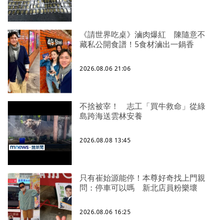
《請世界吃桌》滷肉爆紅 陳隨意不
藏私公開食譜！5食材滷出一鍋香
2026.08.06 21:06
不捨被宰！ 志工「買牛救命」從綠
島跨海送雲林安養
2026.08.08 13:45
只有崔始源能停！本尊好奇找上門親
問：停車可以嗎 新北店員粉樂壞
2026.08.06 16:25