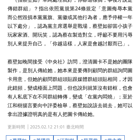
傳錯群組」？指出依照黨規第24條規定「意圖侮辱本黨
而公然毀損本黨黨旗、黨徽或其他行為者，應予停權一年
以下處分」，認為黨主席選舉是戰場，蔡壁如卻當小孩子
玩家家酒、開玩笑，認為蔡在製造對立，呼籲不要用污辱
別人來提升自己，「你越這樣，人家是會越討厭而已」。
蔡壁如晚間接受《中央社》訪問，澄清圖卡不是她的團隊
製作，是別人傳給她，她本來是要傳到顧問的群組詢問圖
卡用意，但她的顧問群組頭貼跟媒體群組頭貼相同，才因
此錯頻，變成檯面上問題，但也說到就算沒有錯框，也會
有人私底下在不同群組轉傳，變成「在黨內悶燒」；至於
江和樹揚言要向中評委檢舉，蔡壁如說該去就去，她可以
拿出證據證明真的是有人把圖卡傳給她。
更新時間
2025.02.12 21:01 臺北時間