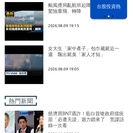
颱風攪局亂航班起降 多班機遇側風
漢光42演習
台股投資熱
驚險重飛、轉降
2026.08.09 19:15
女大生「家中產子」包巾藏屍近一
週 飄出屍臭「家人才知」
2026.08.09 19:05
熱門新聞
慈濟買BNT遇詐！藍白昔嗆政府擋疫
苗「必遭天譴」迴力鏢來了 荒謬語
錄一次看