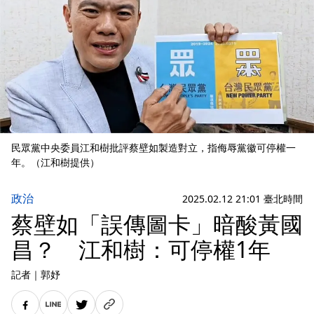
民眾黨中央委員江和樹批評蔡壁如製造對立，指侮辱黨徽可停權一
年。（江和樹提供）
政治
2025.02.12 21:01 臺北時間
蔡壁如「誤傳圖卡」暗酸黃國
昌？ 江和樹：可停權1年
記者
｜
郭妤