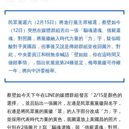
民眾黨週六（2月15日）將進行黨主席補選，蔡壁如今
（12日）突然在媒體群組丟出一張「驅魂遣魂、借屍還
魂」對照圖，將黨徽融入時代力量的「力」字，疑似暗
酸對手黃國昌，但事後又說是傳錯群組並收回圖片。對
此，中央委員江和樹無奈喊話「壁如姐，你在這時間又
做錯事情」，指出依黨規第24條規定，侮辱黨徽可停權
一年，將向中評委檢舉。
蔡壁如今天下午在LINE的媒體群組發言「2/15是顏色的
選擇」，並且貼出一張圖片，左邊是民眾黨黨徽與名字，
右邊是將民眾黨的黨徽「眾」的人字部分改成「力」字，
並採用代表時代力量的黃色，底圖還放上黃國昌的照片，
分別在2張圖片上寫「驅魂遣魄」與「借屍還魂」對照。