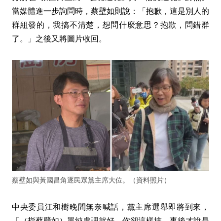
當媒體進一步詢問時，蔡壁如則說：「抱歉，這是別人的
群組發的，我搞不清楚，想問什麼意思？抱歉，問錯群
了。」之後又將圖片收回。
蔡壁如與黃國昌角逐民眾黨主席大位。（資料照片）
中央委員江和樹晚間無奈喊話，黨主席選舉即將到來，
「（指蔡壁如）單純處理就好，你卻這樣搞，事後才說是