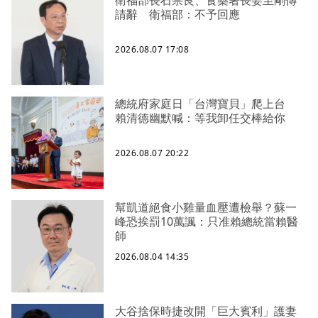
衛福部長石崇良、食藥署長姜至剛傳
請辭 衛福部：不予回應
2026.08.07 17:08
總統府家庭日「台灣寶貝」爬上台
賴清德幽默喊：等我卸任交棒給你
2026.08.07 20:22
幫凱道絕食小雞量血壓遭檢舉？蘇一
峰恐挨罰10萬諷：只准賴總統當賴醫
師
2026.08.04 14:35
大谷捨保時捷改開「巨大賓利」護妻