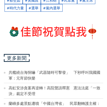
蔡壁如
黃國昌
江和樹
民眾黨
黨主席
時代力量
選舉
黨內選舉
更多新聞
共艦繞台海恫嚇「武器隨時可擊發」 下秒呼叫我國國
軍：元宵節快樂
高虹安涉貪案再逆轉！高院聲請釋憲 憲法法庭「一致
決」裁定不受理
蘭嶼多處景點遭噴「中國台灣省」 民眾翻轉護主權：