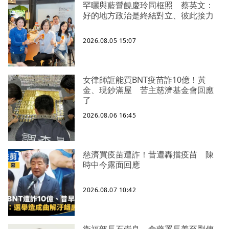
罕曬與藍營饒慶玲同框照 蔡英文：
好的地方政治是終結對立、彼此接力
2026.08.05 15:07
女律師誆能買BNT疫苗詐10億！黃
金、現鈔滿屋 苦主慈濟基金會回應
了
2026.08.06 16:45
慈濟買疫苗遭詐！昔遭轟擋疫苗 陳
時中今露面回應
2026.08.07 10:42