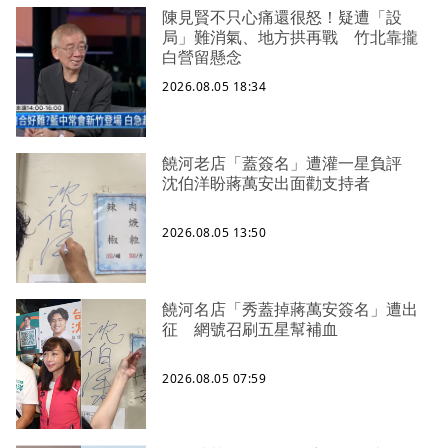
陳見賢不只心痛還很怒！疑遭「設
局」難消氣、地方拱再戰 竹北靠攏
白營留懸念
2026.08.05 18:34
饒河老店「蓋簽名」遭灌一星負評
沈伯洋盼蔣萬安出面勸支持者
2026.08.05 13:50
饒河名店「秀蓋掉蔣萬安簽名」遭出
征 網號召刷五星幫補血
2026.08.05 07:59