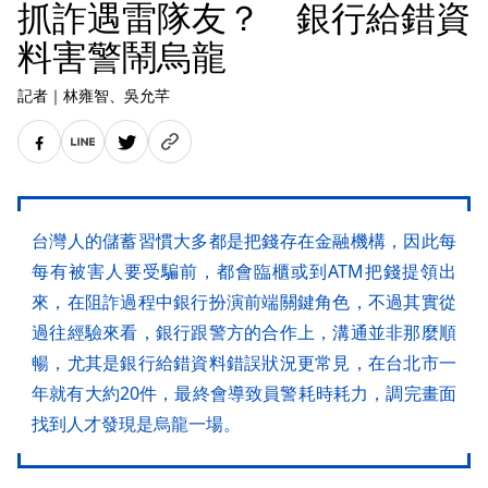
抓詐遇雷隊友？ 銀行給錯資
料害警鬧烏龍
記者
｜
林雍智
、吳允芊
台灣人的儲蓄習慣大多都是把錢存在金融機構，因此每
每有被害人要受騙前，都會臨櫃或到ATM把錢提領出
來，在阻詐過程中銀行扮演前端關鍵角色，不過其實從
過往經驗來看，銀行跟警方的合作上，溝通並非那麼順
暢，尤其是銀行給錯資料錯誤狀況更常見，在台北市一
年就有大約20件，最終會導致員警耗時耗力，調完畫面
找到人才發現是烏龍一場。