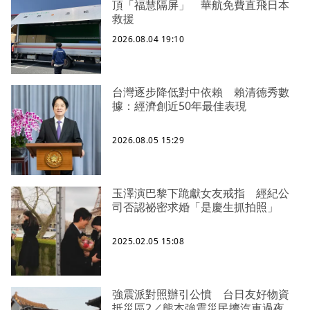
頂「福慧隔屏」 華航免費直飛日本
救援
2026.08.04 19:10
台灣逐步降低對中依賴 賴清德秀數
據：經濟創近50年最佳表現
2026.08.05 15:29
玉澤演巴黎下跪獻女友戒指 經紀公
司否認祕密求婚「是慶生抓拍照」
2025.02.05 15:08
強震派對照辦引公憤 台日友好物資
抵災區2／熊本強震災民擠汽車過夜