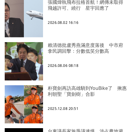
張國煒執飛布拉格首航！網傳未取得
飛越許可、繞行 星宇回應了
2026.08.02 16:16
賴清德批盧秀燕滿意度落後 中市府
拿民調回擊：分數低笑分數高
2026.08.06 08:18
朴寶劍再訪高雄騎到YouBike了 揪惠
利朝聖「寶劍樹」合影
2025.12.08 20:51
台東議長家族爭議連爆 涉占農地避