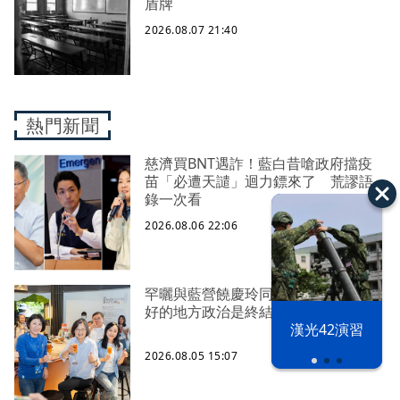
盾牌
2026.08.07 21:40
熱門新聞
慈濟買BNT遇詐！藍白昔嗆政府擋疫
苗「必遭天譴」迴力鏢來了 荒謬語
錄一次看
2026.08.06 22:06
罕曬與藍營饒慶玲同框照 蔡英文：
好的地方政治是終結對立、彼此接力
漢光42演習
2026.08.05 15:07