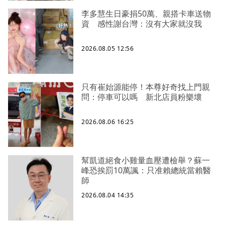
李多慧生日豪捐50萬、親搭卡車送物
資 感性謝台灣：沒有大家就沒我
2026.08.05 12:56
只有崔始源能停！本尊好奇找上門親
問：停車可以嗎 新北店員粉樂壞
2026.08.06 16:25
幫凱道絕食小雞量血壓遭檢舉？蘇一
峰恐挨罰10萬諷：只准賴總統當賴醫
師
2026.08.04 14:35