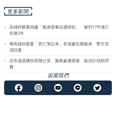
更多新聞
高雄碎屍案凶嫌「胞弟是毒品通緝犯」 被判17年逃亡
失聯2年
傳高雄碎屍案「死亡筆記本」有張嫌失聯親弟 警方澄
清回應
北市議員陳怡君辦公室、服務處遭搜索 疑涉詐領助理
費
追蹤我們