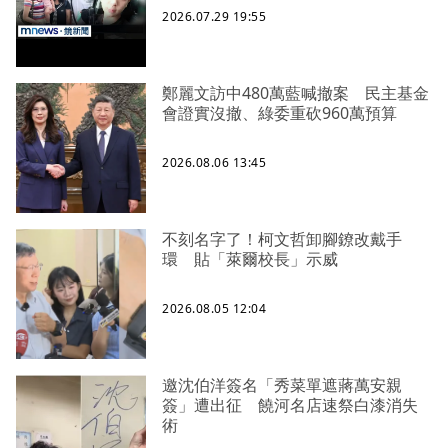
2026.07.29 19:55
鄭麗文訪中480萬藍喊撤案 民主基金
會證實沒撤、綠委重砍960萬預算
2026.08.06 13:45
不刻名字了！柯文哲卸腳鐐改戴手
環 貼「萊爾校長」示威
2026.08.05 12:04
邀沈伯洋簽名「秀菜單遮蔣萬安親
簽」遭出征 饒河名店速祭白漆消失
術