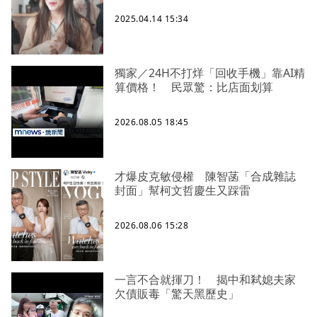
2025.04.14 15:34
獨家／24H不打烊「回收手機」靠AI精
算價格！ 民眾驚：比店面划算
2026.08.05 18:45
才爆皮克敏侵權 陳智菡「合成雜誌
封面」幫柯文哲慶生又踩雷
2026.08.06 15:28
一言不合就揮刀！ 揭中和弒媳夫家
欠債販毒「驚天黑歷史」