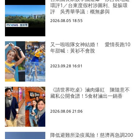
環評1／台東度假村涉圖利、疑躲環
評 吳秀華爭議：概無參與
2026.08.05 18:55
又一啦啦隊女神結婚！ 愛情長跑10
年甜喊：黃衫不會脫
2023.09.28 16:01
《請世界吃桌》滷肉爆紅 陳隨意不
藏私公開食譜！5食材滷出一鍋香
2026.08.06 21:06
降低避難所染疫風險！慈濟再急調200