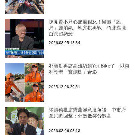
陳見賢不只心痛還很怒！疑遭「設
局」難消氣、地方拱再戰 竹北靠攏
白營留懸念
2026.08.05 18:34
朴寶劍再訪高雄騎到YouBike了 揪惠
利朝聖「寶劍樹」合影
2025.12.08 20:51
賴清德批盧秀燕滿意度落後 中市府
拿民調回擊：分數低笑分數高
2026.08.06 08:18