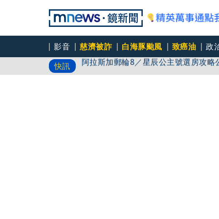
影音
慈濟被詐
白海豚颱風
致癌油
政
阿拉斯加郵輪8／星辰公主號選房攻略公開
快訊
颱風上演「擺線運動」！白海豚再現南
新聞傳真／男同事追求不成跟騷偷拍 