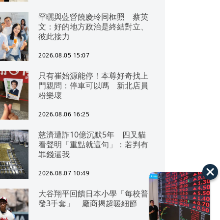
罕曬與藍營饒慶玲同框照 蔡英
文：好的地方政治是終結對立、
彼此接力
2026.08.05 15:07
只有崔始源能停！本尊好奇找上
門親問：停車可以嗎 新北店員
粉樂壞
2026.08.06 16:25
慈濟遭詐10億沉默5年 四叉貓
看聲明「重點就這句」：若判有
罪錢還我
2026.08.07 10:49
大谷翔平回饋日本小學「每校普
發3手套」 廠商揭超暖細節