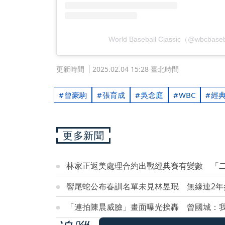
World Baseball Classic（@wbcb
更新時間
2025.02.04 15:28 臺北時間
曾豪駒
張育成
吳念庭
WBC
經
更多新聞
林家正返美處理合約出戰經典賽有變數 「
響尾蛇公布春訓名單未見林昱珉 無緣連2年
「連拍陳晨威臉」畫面曝光挨轟 曾國城：