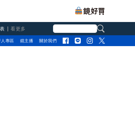
表
看更多
評人專區
鏡主播
關於我們