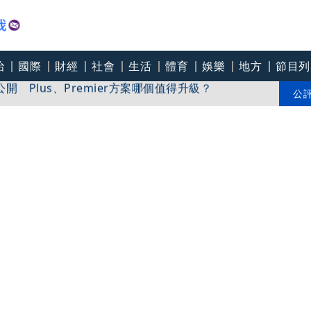
治
國際
財經
社會
生活
體育
娛樂
地方
節目列
 Plus、Premier方案哪個值得升級？
落打轉 氣象粉專示警：西半部防強對流
公
台中女師控校方霸凌成幫凶