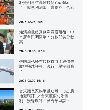
朴寶劍再訪高雄騎到YouBike
了 揪惠利朝聖「寶劍樹」合影
2025.12.08 20:51
賴清德批盧秀燕滿意度落後 中
市府拿民調回擊：分數低笑分數
高
2026.08.06 08:18
張國煒執飛布拉格首航！網傳未
取得飛越許可、繞行 星宇回應
了
2026.08.02 16:16
台東議長家族爭議連爆 涉占農
地避環評1／台東度假村涉圖
利、疑躲環評 吳秀華爭議：概
無參與