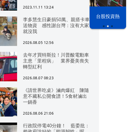
2023.11.11 13:24
漢光42演習
台股投資熱
李多慧生日豪捐50萬、親搭卡車
送物資 感性謝台灣：沒有大家
就沒我
2026.08.05 12:56
去年才買特斯拉！川普酸電動車
主患「里程病」 業界憂美喪失
轉型紅利
2026.08.07 08:23
《請世界吃桌》滷肉爆紅 陳隨
意不藏私公開食譜！5食材滷出
一鍋香
2026.08.06 21:06
行政院停電40分鐘！ 藍委批：
賴政府說好的「能源韌性」呢