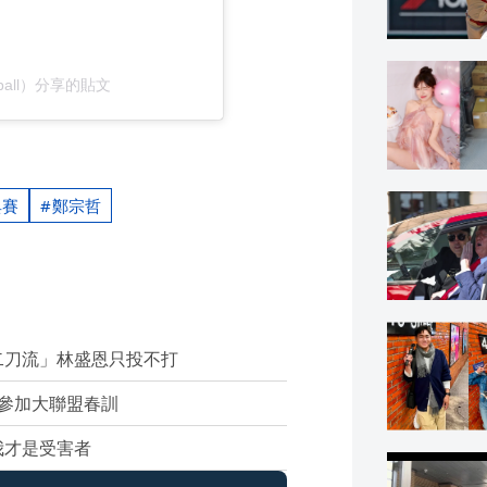
aseball）分享的貼文
典賽
鄭宗哲
二刀流」林盛恩只投不打
參加大聯盟春訓
我才是受害者