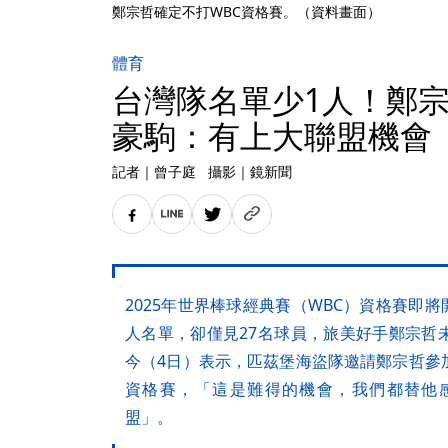
鄭宗哲確定不打WBC資格賽。（資料畫面）
體育
台灣隊名單少1人！鄭
豪駒：有上大聯盟機會
記者
｜
曾子庭
攝影
｜
鏡新聞
2025年世界棒球經典賽（WBC）資格賽即將
人名單，卻僅見27名球員，旅美好手鄭宗哲
今（4日）表示，匹茲堡海盜隊邀請鄭宗哲參
資格賽，「這是難得的機會，我們都替他
盟」。