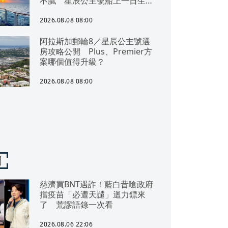
不膩 星辰公主號船上一日生活
公開
2026.08.08 08:00
阿拉斯加郵輪8／星辰公主號選
房攻略公開 Plus、Premier方
案哪個值得升級？
2026.08.08 08:00
聞
慈濟買BNT遇詐！藍白昔嗆政府
擋疫苗「必遭天譴」迴力鏢來
了 荒謬語錄一次看
2026.08.06 22:06