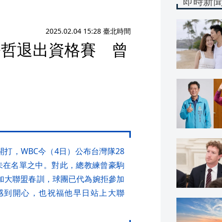
即時新
2025.02.04 15:28 臺北時間
宗哲退出資格賽 曾
開打，WBC今（4日）公布台灣隊28
未在名單之中。對此，總教練曾豪駒
加大聯盟春訓，球團已代為婉拒參加
感到開心，也祝福他早日站上大聯