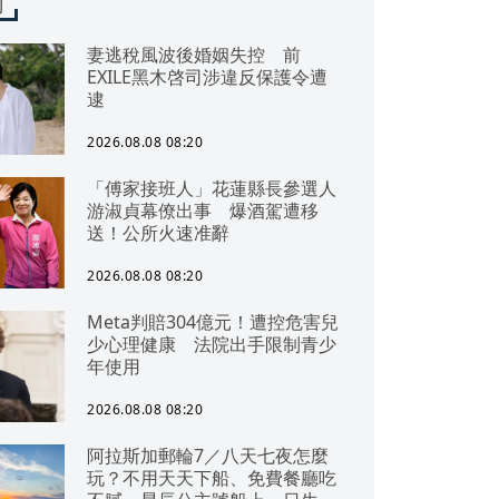
聞
妻逃稅風波後婚姻失控 前
EXILE黑木啓司涉違反保護令遭
逮
2026.08.08 08:20
「傅家接班人」花蓮縣長參選人
游淑貞幕僚出事 爆酒駕遭移
送！公所火速准辭
2026.08.08 08:20
Meta判賠304億元！遭控危害兒
少心理健康 法院出手限制青少
年使用
2026.08.08 08:20
阿拉斯加郵輪7／八天七夜怎麼
玩？不用天天下船、免費餐廳吃