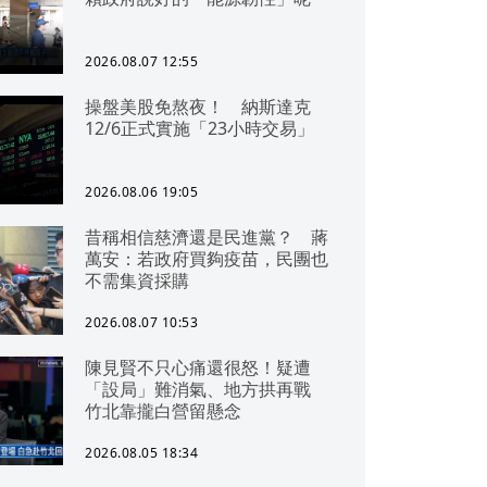
2026.08.07 12:55
操盤美股免熬夜！ 納斯達克
12/6正式實施「23小時交易」
2026.08.06 19:05
昔稱相信慈濟還是民進黨？ 蔣
萬安：若政府買夠疫苗，民團也
不需集資採購
2026.08.07 10:53
陳見賢不只心痛還很怒！疑遭
「設局」難消氣、地方拱再戰
竹北靠攏白營留懸念
2026.08.05 18:34