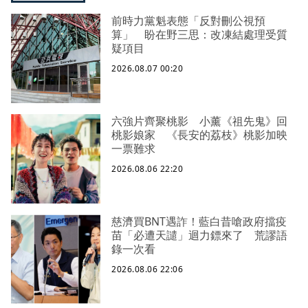
前時力黨魁表態「反對刪公視預
算」 盼在野三思：改凍結處理受質
疑項目
2026.08.07 00:20
六強片齊聚桃影 小薰《祖先鬼》回
桃影娘家 《長安的荔枝》桃影加映
一票難求
2026.08.06 22:20
慈濟買BNT遇詐！藍白昔嗆政府擋疫
苗「必遭天譴」迴力鏢來了 荒謬語
錄一次看
2026.08.06 22:06