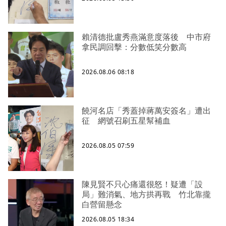
賴清德批盧秀燕滿意度落後 中市府
拿民調回擊：分數低笑分數高
2026.08.06 08:18
饒河名店「秀蓋掉蔣萬安簽名」遭出
征 網號召刷五星幫補血
2026.08.05 07:59
陳見賢不只心痛還很怒！疑遭「設
局」難消氣、地方拱再戰 竹北靠攏
白營留懸念
2026.08.05 18:34