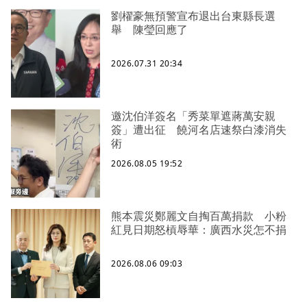
劉櫂豪無預警宣布退出台東縣長選
舉 陳瑩回應了
2026.07.31 20:34
邀沈伯洋簽名「秀菜單遮蔣萬安親
簽」遭出征 饒河名店速祭白漆消失
術
2026.08.05 19:52
熊本震災鄭麗文自掏百萬捐款 小粉
紅見日期怒槓辱華：廣西水災怎不捐
2026.08.06 09:03