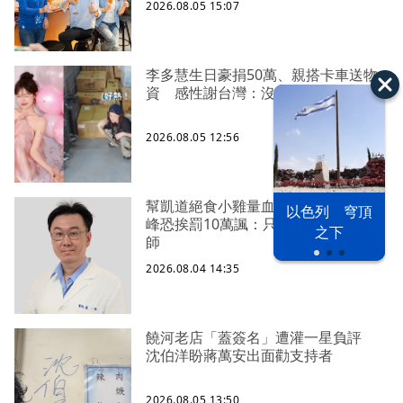
2026.08.05 15:07
李多慧生日豪捐50萬、親搭卡車送物
資 感性謝台灣：沒有大家就沒我
2026.08.05 12:56
幫凱道絕食小雞量血壓遭檢舉？蘇一
以色列 穹頂
峰恐挨罰10萬諷：只准賴總統當賴醫
之下
師
2026.08.04 14:35
饒河老店「蓋簽名」遭灌一星負評
沈伯洋盼蔣萬安出面勸支持者
2026.08.05 13:50