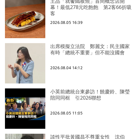
王品「就饗鐵板燒」首間概念店開
幕！最低278元吃飽飽 第2客66折吸
客
2026.08.05 16:39
出席模擬立法院 鄭麗文：民主國家
有時「總統不重要」但不能沒國會
2026.08.04 14:12
小英前總統台東參訪！饒慶鈴、陳瑩
陪同同框 引2026聯想
2026.08.05 11:05
談性平批黃國昌不尊重女性 沈伯