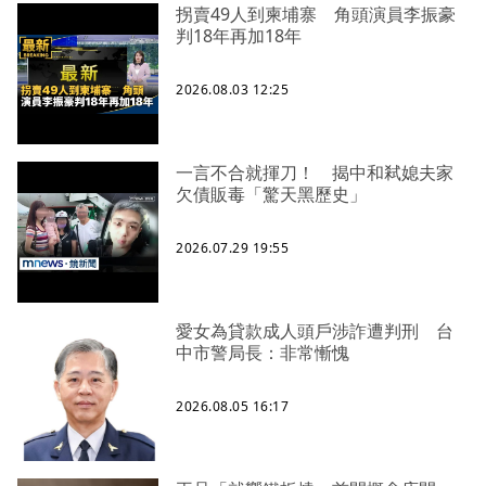
拐賣49人到柬埔寨 角頭演員李振豪
判18年再加18年
2026.08.03 12:25
一言不合就揮刀！ 揭中和弒媳夫家
欠債販毒「驚天黑歷史」
2026.07.29 19:55
愛女為貸款成人頭戶涉詐遭判刑 台
中市警局長：非常慚愧
2026.08.05 16:17