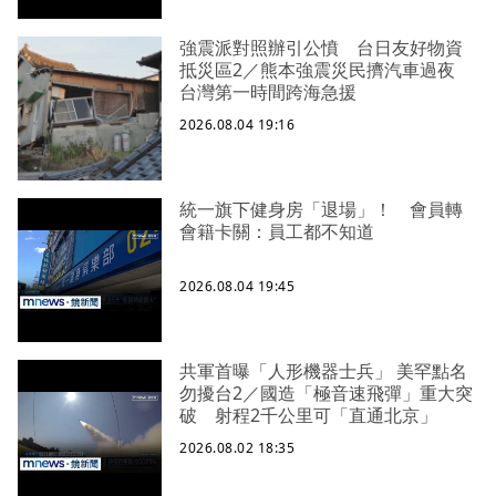
強震派對照辦引公憤 台日友好物資
抵災區2／熊本強震災民擠汽車過夜
台灣第一時間跨海急援
2026.08.04 19:16
統一旗下健身房「退場」！ 會員轉
會籍卡關：員工都不知道
2026.08.04 19:45
共軍首曝「人形機器士兵」 美罕點名
勿擾台2／國造「極音速飛彈」重大突
破 射程2千公里可「直通北京」
2026.08.02 18:35