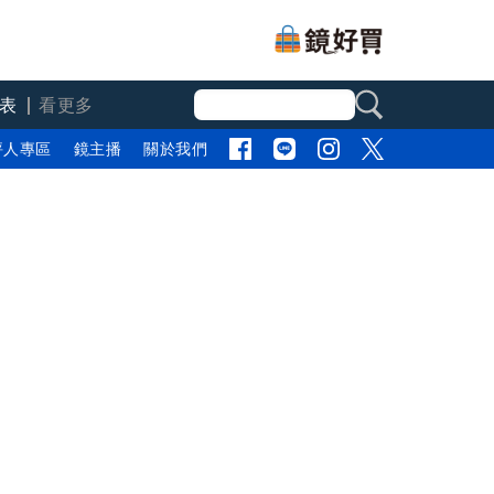
表
看更多
評人專區
鏡主播
關於我們