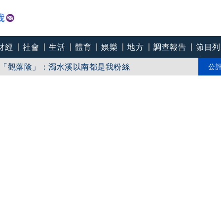
財經
社會
生活
體育
娛樂
地方
調查報告
節目列
「觀落陰」：濁水溪以南都是我粉絲
一次了」
公
私公開食譜！5食材滷出一鍋香