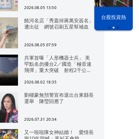
2026.08.05 13:50
以色列 穹頂
台股投資熱
饒河名店「秀蓋掉蔣萬安簽名」
之下
遭出征 網號召刷五星幫補血
2026.08.05 07:59
共軍首曝「人形機器士兵」 美
罕點名勿擾台2／國造「極音速
飛彈」重大突破 射程2千公里
可「直通北京」
2026.08.02 18:35
劉櫂豪無預警宣布退出台東縣長
選舉 陳瑩回應了
2026.07.31 20:34
又一啦啦隊女神結婚！ 愛情長
跑10年甜喊：黃衫不會脫