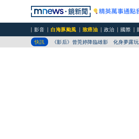
影音
白海豚颱風
致癌油
政治
國際
《影后》曾莞婷降臨雄影 化身夢露玩
快訊
王彩樺開球前哽咽 稱臉部加工「最後
《請世界吃桌》滷肉爆紅 陳隨意不藏