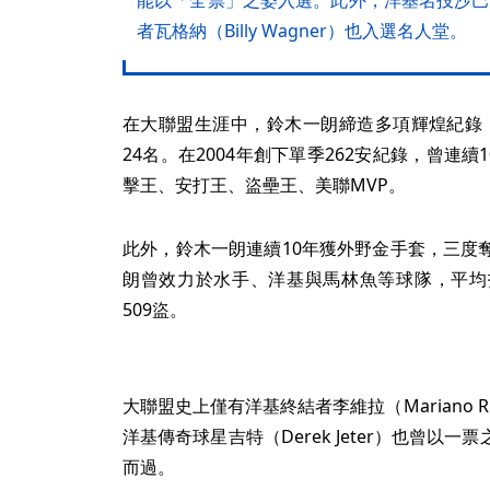
能以「全票」之姿入選。此外，洋基名投沙巴西亞（
者瓦格納（Billy Wagner）也入選名人堂。
在大聯盟生涯中，鈴木一朗締造多項輝煌紀錄，
24名。在2004年創下單季262安紀錄，曾連續
擊王、安打王、盜壘王、美聯MVP。
此外，鈴木一朗連續10年獲外野金手套，三度
朗曾效力於水手、洋基與馬林魚等球隊，平均打擊
509盜。
大聯盟史上僅有洋基終結者李維拉（Mariano R
洋基傳奇球星吉特（Derek Jeter）也曾以
而過。