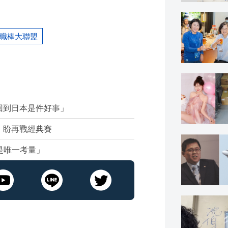
職棒大聯盟
回到日本是件好事」
」盼再戰經典賽
是唯一考量」