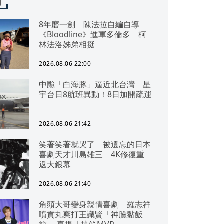
聞
8年磨一劍 陳法拉自編自導
《Bloodline》進軍多倫多 柯
林法洛姊弟相挺
2026.08.06 22:00
中颱「白海豚」逼近北台灣 星
宇台日8航班異動！8日加開疏運
2026.08.06 21:42
笑著笑著就哭了 被遺忘的日本
喜劇天才川島雄三 4K修復重
返大銀幕
2026.08.06 21:40
角頭大哥變身親情喜劇 羅志祥
噴貢丸爽打王識賢「神臉黏飯