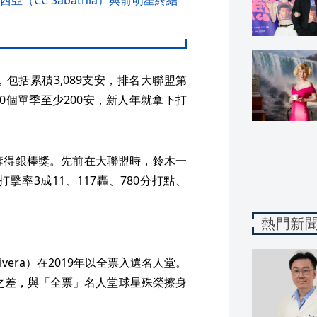
CC Sabathia）與前明星終結
包括累積3,089支安，排名大聯盟第
10個單季至少200安，新人年就拿下打
奪得銀棒獎。先前在大聯盟時，鈴木一
率3成11、117轟、780分打點、
熱門新
ivera）在2019年以全票入選名人堂。
一票之差，與「全票」名人堂球星殊榮擦身