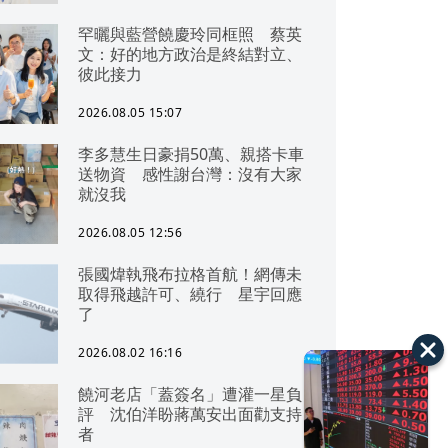
罕曬與藍營饒慶玲同框照 蔡英
文：好的地方政治是終結對立、
彼此接力
2026.08.05 15:07
李多慧生日豪捐50萬、親搭卡車
送物資 感性謝台灣：沒有大家
就沒我
2026.08.05 12:56
張國煒執飛布拉格首航！網傳未
取得飛越許可、繞行 星宇回應
了
2026.08.02 16:16
饒河老店「蓋簽名」遭灌一星負
評 沈伯洋盼蔣萬安出面勸支持
者