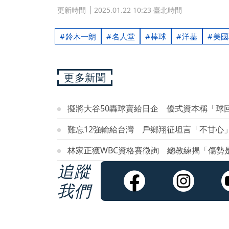
更新時間
2025.01.22 10:23 臺北時間
鈴木一朗
名人堂
棒球
洋基
美國
更多新聞
擬將大谷50轟球賣給日企 優式資本稱「球
難忘12強輸給台灣 戶鄉翔征坦言「不甘心
林家正獲WBC資格賽徵詢 總教練揭「傷勢
追蹤
我們