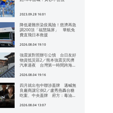
2023.09.28 16:01
降低避難所染疫風險！慈濟再急
調200頂「福慧隔屏」 華航免
費直飛日本救援
2026.08.04 19:10
強震派對照辦引公憤 台日友好
物資抵災區2／熊本強震災民擠
汽車過夜 台灣第一時間跨海急
援
2026.08.04 19:16
四月就出包中聯涉蓋牌 邁喊無
良廠商讓它倒2／盧秀燕轟台糖
吃案、中央蓋牌 府方：毒油一
直在台中
2026.08.04 13:07