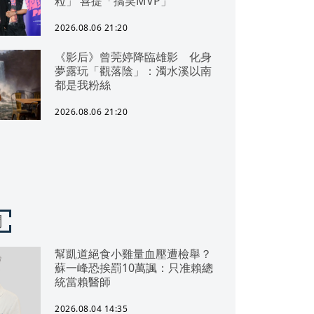
粒」 喜提「搞笑MVP」
2026.08.06 21:20
《影后》曾莞婷降臨雄影 化身
夢露玩「觀落陰」：濁水溪以南
都是我粉絲
2026.08.06 21:20
聞
幫凱道絕食小雞量血壓遭檢舉？
蘇一峰恐挨罰10萬諷：只准賴總
統當賴醫師
2026.08.04 14:35