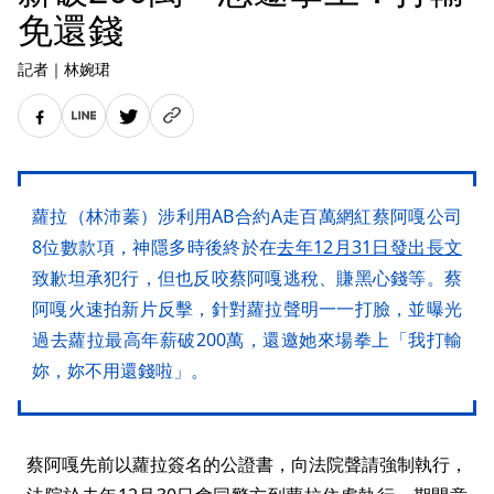
免還錢
記者
｜
林婉珺
蘿拉（林沛蓁）涉利用AB合約A走百萬網紅蔡阿嘎公司
8位數款項，神隱多時後終於在
去年12月31日發出長文
致歉坦承犯行，但也反咬蔡阿嘎逃稅、賺黑心錢等。蔡
阿嘎火速拍新片反擊，針對蘿拉聲明一一打臉，並曝光
過去蘿拉最高年薪破200萬，還邀她來場拳上「我打輸
妳，妳不用還錢啦」。
蔡阿嘎先前以蘿拉簽名的公證書，向法院聲請強制執行，