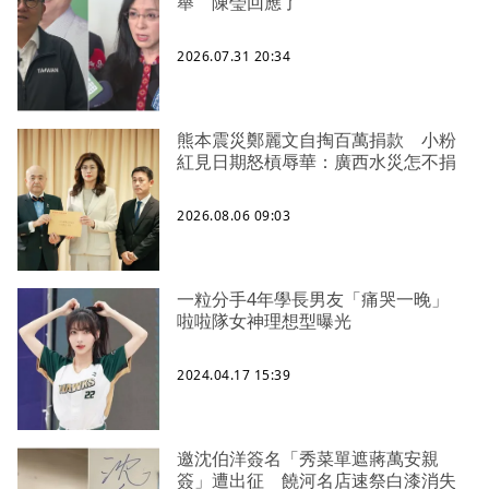
舉 陳瑩回應了
2026.07.31 20:34
熊本震災鄭麗文自掏百萬捐款 小粉
紅見日期怒槓辱華：廣西水災怎不捐
2026.08.06 09:03
一粒分手4年學長男友「痛哭一晚」
啦啦隊女神理想型曝光
2024.04.17 15:39
邀沈伯洋簽名「秀菜單遮蔣萬安親
簽」遭出征 饒河名店速祭白漆消失