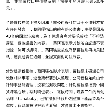
萬，並非蘿拉口中僅提及的「前幾年的月薪只領5萬多
元」。
至於蘿拉在聲明提及因和「前公司簽訂封口令不得對本案
有任何發言」，蔡阿嘎指出的確有份公證書，主要是因為
AB合約因牽涉廠商，為了保護廠商才要求蘿拉「不得透
露這一個協議書的內容」，蔡阿嘎表示其餘若自認遭不實
指控「妳可以講啊」。蔡阿嘎最後也呼籲蘿拉別再搞烏賊
戰，應負起責任還錢，並誠實面對司法制裁。
針對逃漏稅指控，蔡阿嘎在影片表明，蘿拉從未碰過公司
稅務相關事項，連發票都要別人整理，公司稅務始終由會
計師事務所處理，沒有逃漏稅問題；針對蘿拉指控賣中國
貨賺黑心錢，蔡阿嘎也表示，這段時間，嘎嫂二伯的自創
品牌「hahababy」已拍攝多部影片佐證旗下產品皆為台
灣製，質疑蘿拉沒把影片看完，才會做出不實指控。