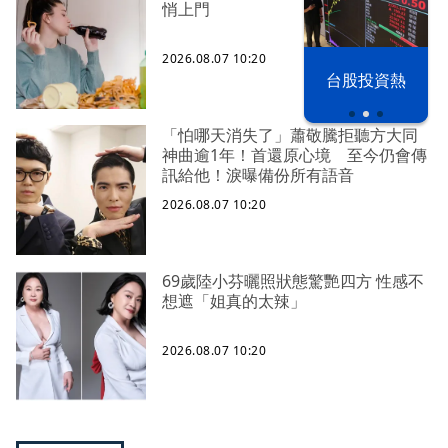
悄上門
2026.08.07 10:20
以色列 穹頂
台股投資熱
之下
「怕哪天消失了」蕭敬騰拒聽方大同
神曲逾1年！首還原心境 至今仍會傳
訊給他！淚曝備份所有語音
2026.08.07 10:20
69歲陸小芬曬照狀態驚艷四方 性感不
想遮「姐真的太辣」
2026.08.07 10:20