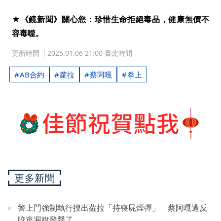
★《鏡新聞》關心您：珍惜生命拒絕毒品，健康無價不
容毒噬。
更新時間
2025.01.06 21:00 臺北時間
AB合約
蘿拉
蔡阿嘎
拳上
更多新聞
警上門強制執行搜出蘿拉「持喪屍煙彈」 蔡阿嘎遭反
咬逃漏稅發聲了