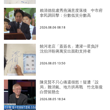
賴清德批盧秀燕滿意度落後 中市府
拿民調回擊：分數低笑分數高
2026.08.06 08:18
饒河老店「蓋簽名」遭灌一星負評
沈伯洋盼蔣萬安出面勸支持者
2026.08.05 13:50
陳見賢不只心痛還很怒！疑遭「設
局」難消氣、地方拱再戰 竹北靠攏
白營留懸念
2026.08.05 18:34