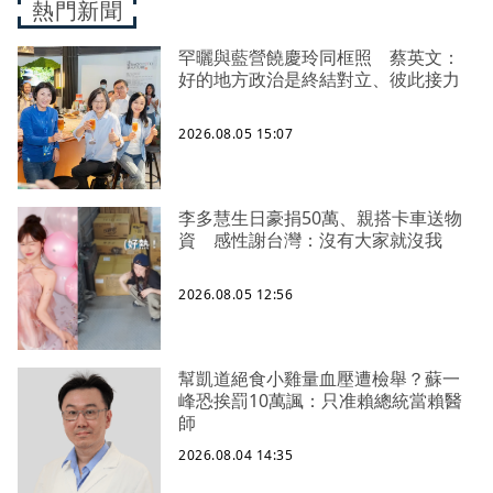
熱門新聞
罕曬與藍營饒慶玲同框照 蔡英文：
好的地方政治是終結對立、彼此接力
2026.08.05 15:07
李多慧生日豪捐50萬、親搭卡車送物
資 感性謝台灣：沒有大家就沒我
2026.08.05 12:56
幫凱道絕食小雞量血壓遭檢舉？蘇一
峰恐挨罰10萬諷：只准賴總統當賴醫
師
2026.08.04 14:35