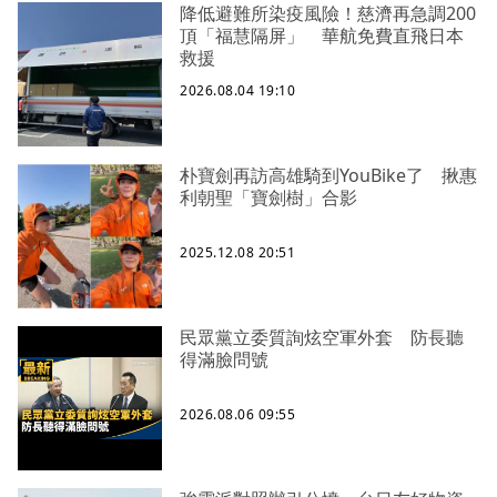
降低避難所染疫風險！慈濟再急調200
頂「福慧隔屏」 華航免費直飛日本
救援
2026.08.04 19:10
朴寶劍再訪高雄騎到YouBike了 揪惠
利朝聖「寶劍樹」合影
2025.12.08 20:51
民眾黨立委質詢炫空軍外套 防長聽
得滿臉問號
2026.08.06 09:55