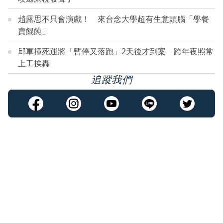
趙露思不只會演戲！ 來台念大學超有生意頭腦「學餐
賣餛飩」
邱軍撞死運將「暫停又落跑」2天後才到案 跨年夜照常
上工挨轟
追蹤我們