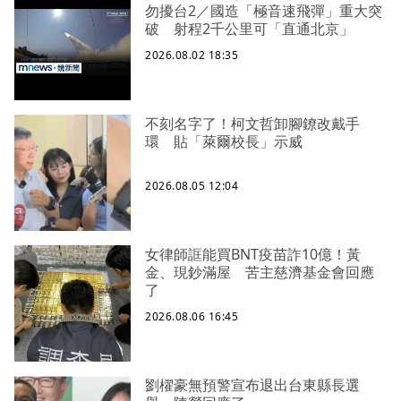
勿擾台2／國造「極音速飛彈」重大突
破 射程2千公里可「直通北京」
2026.08.02 18:35
不刻名字了！柯文哲卸腳鐐改戴手
環 貼「萊爾校長」示威
2026.08.05 12:04
女律師誆能買BNT疫苗詐10億！黃
金、現鈔滿屋 苦主慈濟基金會回應
了
2026.08.06 16:45
劉櫂豪無預警宣布退出台東縣長選