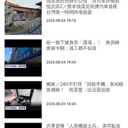
強震派對照辦引公憤 台日友好物資
抵災區2／熊本強震災民擠汽車過夜
台灣第一時間跨海急援
2026.08.04 19:16
統一旗下健身房「退場」！ 會員轉
會籍卡關：員工都不知道
2026.08.04 19:45
獨家／24H不打烊「回收手機」靠AI精
算價格！ 民眾驚：比店面划算
2026.08.05 18:45
共軍首曝「人形機器士兵」 美罕點名