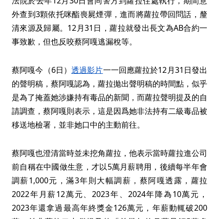
法院於去年12月30日會同警方到蘿拉住處執行，期間意
外查到3顆依托咪酯喪屍煙彈，進而將蘿拉帶回問話，釐
清來源及歸屬。12月31日，蘿拉就發出長文為AB合約一
事致歉，但也反咬蔡阿嘎逃漏稅等。
蔡阿嘎今（6日）
透過影片
一一回應蘿拉於12月31日發出
的聲明稿，蔡阿嘎認為，蘿拉拋出聲明稿的時間點，似乎
是為了掩蓋她涉嫌持有毒品的新聞，而蘿拉聲明提及的自
請調查，蔡阿嘎則表示，這是因爲她非法持有二級毒品被
移送地檢署，並非她口中的主動前往。
蔡阿嘎也澄清當時並未挖角蘿拉，他表示當時蘿拉進公司
前自稱在中國做生意，才以5萬月薪聘用，後續每半年會
調薪1,000元，滿3年則大幅調薪，蔡阿嘎透露，蘿拉
2022年月薪12萬元、2023年、2024年降為10萬元，
2023年還拿過最高年終獎金126萬元，年薪動輒破200