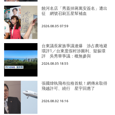
饒河名店「秀蓋掉蔣萬安簽名」遭出
征 網號召刷五星幫補血
2026.08.05 07:59
台東議長家族爭議連爆 涉占農地避
環評1／台東度假村涉圖利、疑躲環
評 吳秀華爭議：概無參與
2026.08.05 18:55
張國煒執飛布拉格首航！網傳未取得
飛越許可、繞行 星宇回應了
2026.08.02 16:16