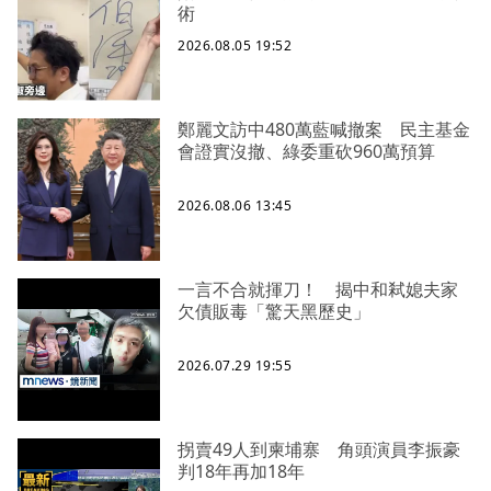
術
2026.08.05 19:52
鄭麗文訪中480萬藍喊撤案 民主基金
會證實沒撤、綠委重砍960萬預算
2026.08.06 13:45
一言不合就揮刀！ 揭中和弒媳夫家
欠債販毒「驚天黑歷史」
2026.07.29 19:55
拐賣49人到柬埔寨 角頭演員李振豪
判18年再加18年