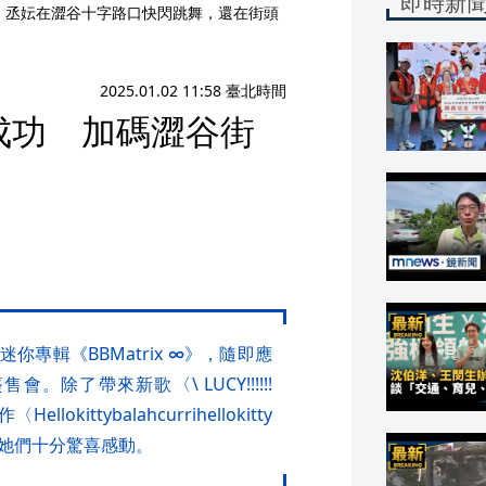
即時新
品妡、丞妘在澀谷十字路口快閃跳舞，還在街頭
2025.01.02 11:58 臺北時間
大成功 加碼澀谷街
你專輯《BBMatrix ∞》，隨即應
了帶來新歌〈\ LUCY!!!!!!
ttybalahcurrihellokitty
她們十分驚喜感動。