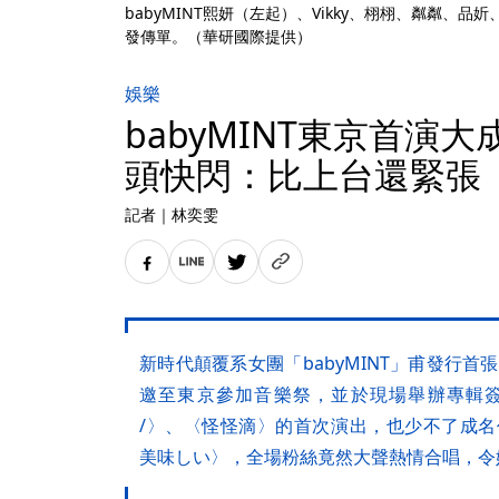
babyMINT熙妍（左起）、Vikky、栩栩、粼粼、
發傳單。（華研國際提供）
娛樂
babyMINT東京首演
頭快閃：比上台還緊張
記者
｜
林奕雯
新時代顛覆系女團「babyMINT」甫發行首張迷
邀至東京參加音樂祭，並於現場舉辦專輯簽售會。除
/〉、〈怪怪滴〉的首次演出，也少不了成名作〈Helloki
美味しい〉，全場粉絲竟然大聲熱情合唱，令