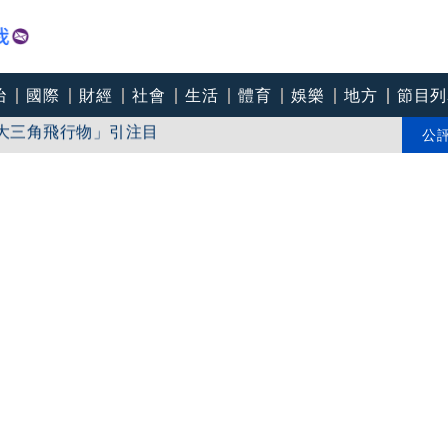
治
國際
財經
社會
生活
體育
娛樂
地方
節目列
巨大三角飛行物」引注目
顧小孩」 父母拿完補助落跑
公
曬溫馨背影感慨：不計前嫌的真愛