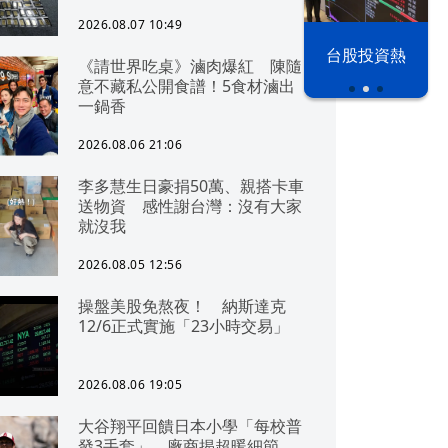
2026.08.07 10:49
漢光42演習
台股投資熱
《請世界吃桌》滷肉爆紅 陳隨
意不藏私公開食譜！5食材滷出
一鍋香
2026.08.06 21:06
李多慧生日豪捐50萬、親搭卡車
送物資 感性謝台灣：沒有大家
就沒我
2026.08.05 12:56
操盤美股免熬夜！ 納斯達克
12/6正式實施「23小時交易」
2026.08.06 19:05
大谷翔平回饋日本小學「每校普
發3手套」 廠商揭超暖細節