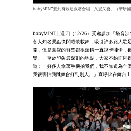
babyMINT聽到有歌迷跟著合唱，又驚又喜。（華研
babyMINT上週四（12/26）受邀參加「塔音
各大知名景點快閃載歌載舞，吸引許多路人駐
開，但是圍觀的群眾都很熱情一直說卡哇伊，
覺。」至於印象最深刻的地點，大家不約而同
道：「好多人拿著手機拍我們，我不知道為什
我很害怕我跳舞會打到別人。」直呼比在舞台上