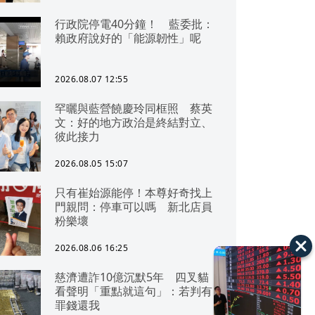
行政院停電40分鐘！ 藍委批：
賴政府說好的「能源韌性」呢
2026.08.07 12:55
罕曬與藍營饒慶玲同框照 蔡英
文：好的地方政治是終結對立、
彼此接力
2026.08.05 15:07
只有崔始源能停！本尊好奇找上
門親問：停車可以嗎 新北店員
粉樂壞
2026.08.06 16:25
慈濟遭詐10億沉默5年 四叉貓
看聲明「重點就這句」：若判有
罪錢還我