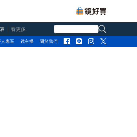
表
看更多
評人專區
鏡主播
關於我們