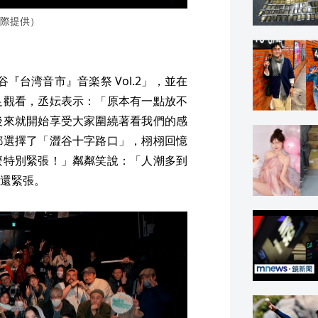
國際提供）
渋谷『台湾音市』音楽祭 Vol.2」，並在
足觀看，丞妘表示：「原本有一點放不
後來就開始享受大家圍繞著看我們的感
都選擇了「澀谷十字路口」，栩栩回憶
麼特別緊張！」粼粼笑說：「人潮多到
還緊張。