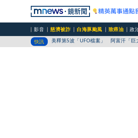
影音
慈濟被詐
白海豚颱風
致癌油
政
美釋第5波「UFO檔案」 阿富汗「
快訊
澎湖爆惡意棄養！8童擠4坪房「小孩
廖峻中風前妻「父親節餵飯照顧」 兒