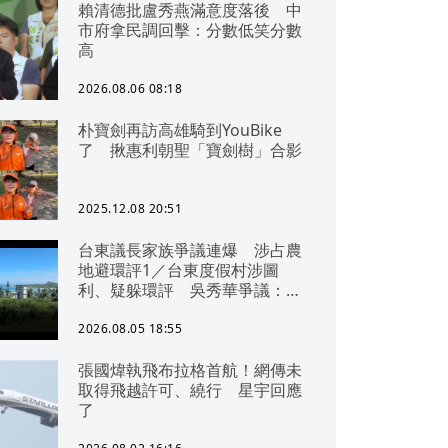
賴清德批盧秀燕滿意度落後 中
市府拿民調回擊：分數低笑分數
高
2026.08.06 08:18
朴寶劍再訪高雄騎到YouBike
了 揪惠利朝聖「寶劍樹」合影
2025.12.08 20:51
台東議長家族爭議連爆 涉占農
地避環評1／台東度假村涉圖
利、疑躲環評 吳秀華爭議：概
無參與
2026.08.05 18:55
張國煒執飛布拉格首航！網傳未
取得飛越許可、繞行 星宇回應
了