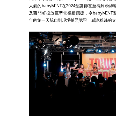
人氣的babyMINT在2024聖誕節甚至得到
及西門町投放巨型電視牆應援，令babyMINT
年的第一天親自到現場拍照認證，感謝粉絲的支