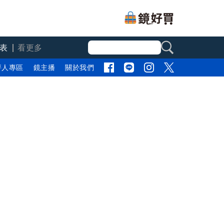
表
看更多
評人專區
鏡主播
關於我們