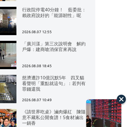
行政院停電40分鐘！ 藍委批：
賴政府說好的「能源韌性」呢
2026.08.07 12:55
「廣川漾」第三次說明會 解約
戶爆：建商嗆消保官來再說
2026.08.08 18:45
慈濟遭詐10億沉默5年 四叉貓
看聲明「重點就這句」：若判有
罪錢還我
2026.08.07 10:49
《請世界吃桌》滷肉爆紅 陳隨
意不藏私公開食譜！5食材滷出
一鍋香