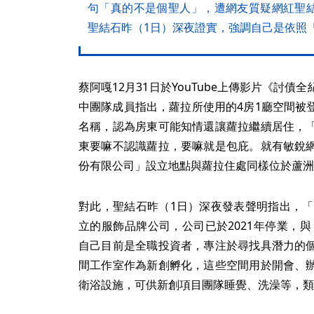
句「真的不是個聖人」，遭網友質疑網紅聖
聖結石昨（1日）深夜證實，強調自己是依照
蔡阿嘎12月31日於YouTube上傳影片《討
中團隊成員指出，蘿拉所使用的4房1廳空間被
名稱，認為房東可能知情還讓蘿拉繼續居住，
東要嘛不認識蘿拉，要嘛就是包庇。就有敏銳
份有限公司」設立地點與蘿拉住處同樣位於蘆洲
對此，聖結石昨（1日）深夜發表聲明指出，「
立的服飾品牌公司，公司已於2021年停業，與
自己目前是全職投資者，專注於尋找具潛力的
間工作室作為新創孵化，這些空間用於開會、
衛浴設施，可供新創項目團隊睡覺、洗澡等，類