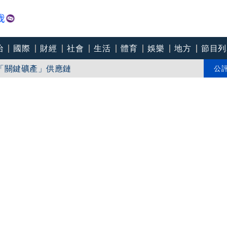
治
國際
財經
社會
生活
體育
娛樂
地方
節目列
「關鍵礦產」供應鏈
險重飛、轉降
公
飄出屍臭「家人才知」