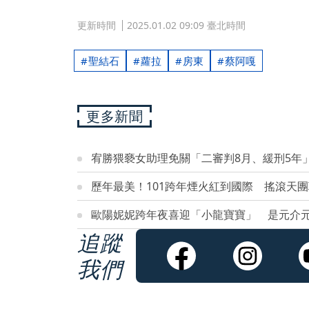
更新時間
2025.01.02 09:09 臺北時間
聖結石
蘿拉
房東
蔡阿嘎
更多新聞
宥勝猥褻女助理免關「二審判8月、緩刑5年」
歷年最美！101跨年煙火紅到國際 搖滾天
歐陽妮妮跨年夜喜迎「小龍寶寶」 是元介元
追蹤
我們