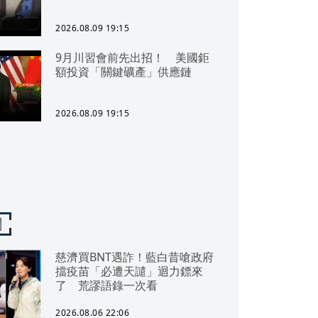
2026.08.09 19:15
9月川習會前先出招！ 美國鉅
額投資「關鍵礦產」供應鏈
2026.08.09 19:15
聞
慈濟買BNT遇詐！藍白昔嗆政府
擋疫苗「必遭天譴」迴力鏢來
了 荒謬語錄一次看
2026.08.06 22:06