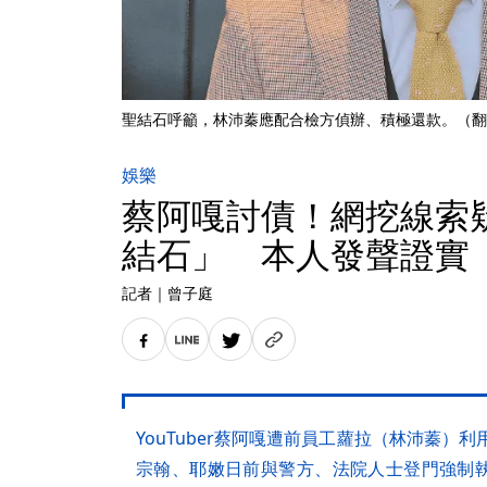
聖結石呼籲，林沛蓁應配合檢方偵辦、積極還款。（翻
娛樂
蔡阿嘎討債！網挖線索
結石」 本人發聲證實
記者
｜
曾子庭
YouTuber蔡阿嘎遭前員工蘿拉（林沛蓁）
宗翰、耶嫩日前與警方、法院人士登門強制