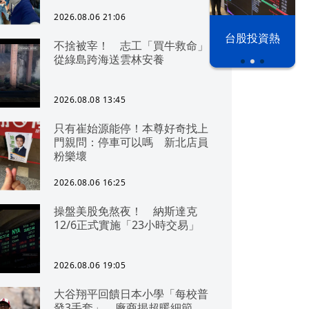
2026.08.06 21:06
漢光42演習
台股投資熱
不捨被宰！ 志工「買牛救命」
從綠島跨海送雲林安養
2026.08.08 13:45
只有崔始源能停！本尊好奇找上
門親問：停車可以嗎 新北店員
粉樂壞
2026.08.06 16:25
操盤美股免熬夜！ 納斯達克
12/6正式實施「23小時交易」
2026.08.06 19:05
大谷翔平回饋日本小學「每校普
發3手套」 廠商揭超暖細節