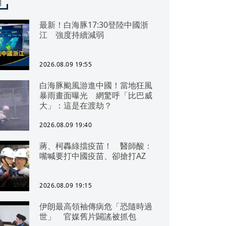
聞
最新！白海豚17:30登陸中國浙
江 強度持續減弱
2026.08.09 19:55
白海豚颱風游進中國！當地狂風
暴雨畫面曝光 網驚呼「比巴威
大」：這是在渡劫？
2026.08.09 19:40
蔣、柯轟綠擋疫苗！ 醫師酸：
嘴喊要打中國疫苗、卻搶打AZ
2026.08.09 19:15
伊朗最高領袖傳病危「恐隨時過
世」 官媒舊片闢謠被抓包