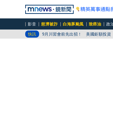
影音
慈濟被詐
白海豚颱風
致癌油
政
9月川習會前先出招！ 美國鉅額投資
快訊
颱風攪局亂航班起降 多班機遇側風驚
女大生「家中產子」包巾藏屍近一週 