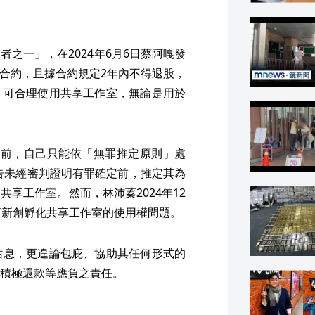
之一」，在2024年6月6日蔡阿嘎發
投資合約，且據合約規定2年內不得退股，
，可合理使用共享工作室，無論是用於
聲之前，自己只能依「無罪推定原則」處
被告未經審判證明有罪確定前，推定其為
享工作室。然而，林沛蓁2024年12
商新創孵化共享工作室的使用權問題。
姑息，更遑論包庇、協助其任何形式的
積極還款等應負之責任。